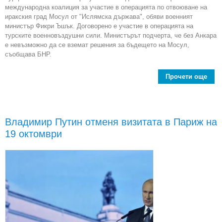
международна коалиция за участие в операцията по отвоюване на
иракския град Мосул от "Ислямска държава", обяви военният
министър Фикри Ъшък. Договорено е участие в операцията на
турските военновъздушни сили. Министърът подчерта, че без Анкара
е невъзможно да се вземат решения за бъдещето на Мосул,
съобщава БНР.
Прочети още
abo
е п
спо
с к
Владимир Путин отменя визитата в Париж на
"
19 октомври
дъ
опе