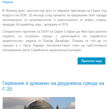
Новини
В Женева днес започна нов кръг от мирните преговори за Сирия под
егидата на ООН, 10 месеца след провала на предишния опит поради
засилващите се кръвопролития в разкъсваната от война страна,
предаде Асошиейтед прес, цитирана от БТА.
Специалният пратеник на ООН за Сирия Стафан де Мистура започна
първата си сутрешна среща с делегацията на сирийското
правителство, водена от Башар Джафари. Очаква се той да се
срещне и с Наср Харири, високопоставен член на най-голямата
опозиционна група Сирийската национална коалиция.
Прочети още
abo
к
пре
за
Германия е домакин на двудневна среща на
Г-20