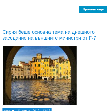
Прочети още
ab
заин
да
отн
Сирия беше основна тема на днешното
СА
заседание на външните министри от Г-7
ра
вторник, 11 април, 2017 - 13:17