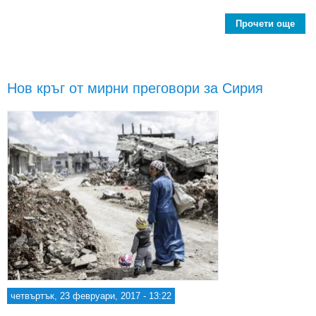
Прочети още
За
но
пре
за
Нов кръг от мирни преговори за Сирия
четвъртък, 23 февруари, 2017 - 13:22