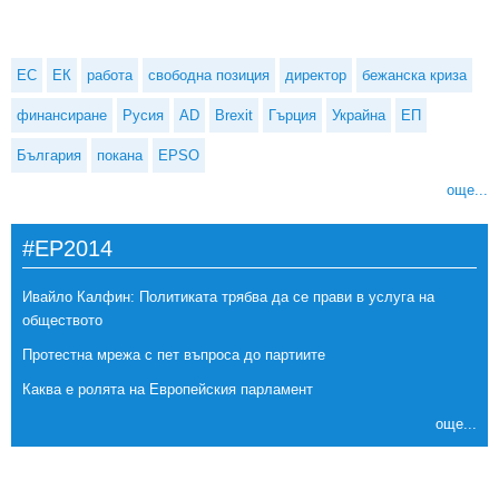
ЕС
ЕК
работа
свободна позиция
директор
бежанска криза
финансиране
Русия
AD
Brexit
Гърция
Украйна
ЕП
България
покана
EPSO
още...
#EP2014
Ивайло Калфин: Политиката трябва да се прави в услуга на
обществото
Протестна мрежа с пет въпроса до партиите
Каква е ролята на Европейския парламент
още...