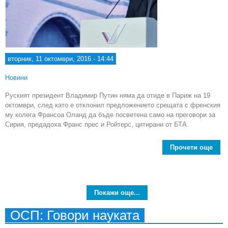
вторник, 11 октомври, 2016 - 14:44
Новини
Руският президент Владимир Путин няма да отиде в Париж на 19
октомври, след като е отклонил предложението срещата с френския
му колега Франсоа Оланд да бъде посветена само на преговори за
Сирия, предадоха Франс прес и Ройтерс, цитирани от БТА.
Прочети още
Вла
о
ви
Покажи още...
в 
ОСП: Говори науката
окт