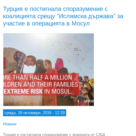
дву
Турция е постигнала споразумение с
ср
коалицията срещу "Ислямска държава" за
участие в операцията в Мосул
сряда, 19 октомври, 2016 - 12:29
Новини
Турция е постигнала споразумение с водената от САЩ