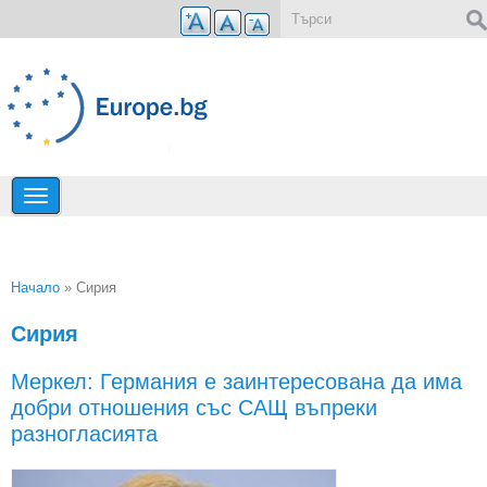
Премини към основното съдържание
Форма за търсене
Начало
» Сирия
Вие сте тук
Сирия
Меркел: Германия е заинтересована да има
добри отношения със САЩ въпреки
разногласията