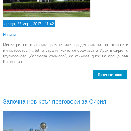
сряда, 22 март, 2017 - 11:42
Новини
Министри на външните работи или представители на външните
министерства на 68-те страни, които се сражават в Ирак и Сирия с
групировката „Ислямска държава“, се събират днес на среща във
Вашингтон.
Прочети още
Държ
бор
"Ис
Започна нов кръг преговори за Сирия
дъ
се
д
Ваш