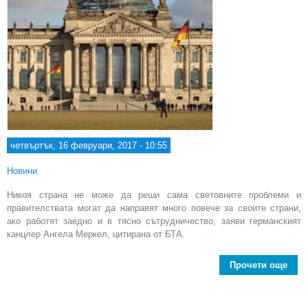
четвъртък, 16 февруари, 2017 - 10:55
Новини
Никоя страна не може да реши сама световните проблеми и
правителствата могат да направят много повече за своите страни,
ако работят заедно и в тясно сътрудничество, заяви германският
канцлер Ангела Меркел, цитирана от БТА.
Прочети още
Ге
е д