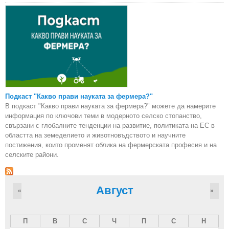
Подкаст "Какво прави науката за фермера?"
В подкаст "Какво прави науката за фермера?" можете да намерите
информация по ключови теми в модерното селско стопанство,
свързани с глобалните тенденции на развитие, политиката на ЕС в
областта на земеделието и животновъдството и научните
постижения, които променят облика на фермерската професия и на
селските райони.
Август
«
»
П
В
С
Ч
П
С
Н