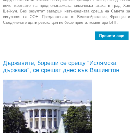
вече жертвите на предполагаемата химическа атака в град Хан
Шейхун. Без резултат завърши извънредната среща на Съвета за
сигурност на ООН. Предложената от Великобритания, Франция и
Съединените щати резоюлция не беше приета, коментира БНТ.
Прочети още
извъ
Държавите, борещи се срещу "Ислямска
ООН
държава", се срещат днес във Вашингтон