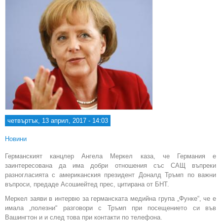
четвъртък, 13 април, 2017 - 14:03
Новини
Германският канцлер Ангела Меркел каза, че Германия е
заинтересована да има добри отношения със САЩ въпреки
разногласията с американския президент Доналд Тръмп по важни
въпроси, предаде Асошиейтед прес, цитирана от БНТ.
Меркел заяви в интервю за германската медийна група „Функе“, че е
имала „полезни“ разговори с Тръмп при посещението си във
Вашингтон и и след това при контакти по телефона.