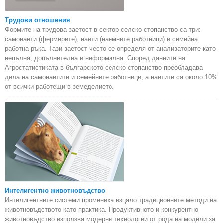
Трудови отношения
Формите на трудова заетост в сектор селско стопанство са три:
самонаети (фермерите), наети (наемните работници) и семейна
работна ръка. Тази заетост често се определя от анализаторите като
непълна, допълнителна и неформална. Според данните на
Агростатистиката в българското селско стопанство преобладава
дела на самонаетите и семейните работници, а наетите са около 10%
от всички работещи в земеделието.
Интелигентно животновъдство
Интелигентните системи промениха изцяло традиционните методи на
животновъдството като практика. Продуктивното и конкурентно
животновъдство използва модерни технологии от рода на модели за