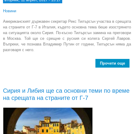
Новини
Американският държавен секретар Рекс Тилърсън участва в срещата
на страните от Г-7 в Италия, където основна тема беше изострянето
на ситуацията около Сирия. По-късно Тилърсън замина на преговори
в Москва. Той ще се срещне с руския си колега Сергей Лавров.
Въпреки, че познава Владимир Путин от години, Тилърсън няма да
разговаря с него.
Прочети още
ос
те
Сирия и Либия ще са основни теми по време
дне
на срещата на страните от Г-7
засе
вън
мин