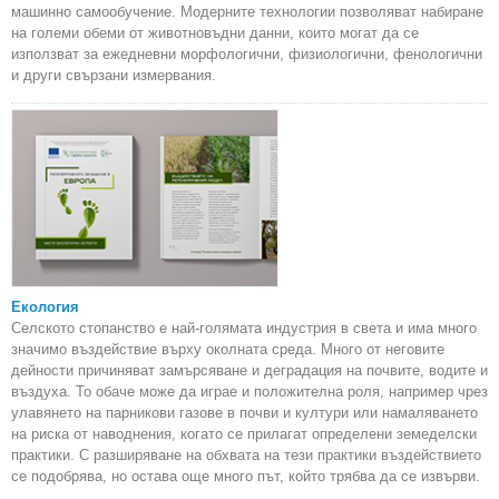
машинно самообучение. Модерните технологии позволяват набиране
на големи обеми от животновъдни данни, които могат да се
използват за ежедневни морфологични, физиологични, фенологични
и други свързани измервания.
Екология
Селското стопанство е най-голямата индустрия в света и има много
значимо въздействие върху околната среда. Много от неговите
дейности причиняват замърсяване и деградация на почвите, водите и
въздуха. То обаче може да играе и положителна роля, например чрез
улавянето на парникови газове в почви и култури или намаляването
на риска от наводнения, когато се прилагат определени земеделски
практики. С разширяване на обхвата на тези практики въздействието
се подобрява, но остава още много път, който трябва да се извърви.