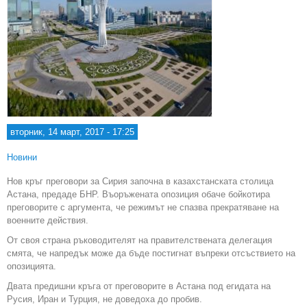
вторник, 14 март, 2017 - 17:25
Новини
Нов кръг преговори за Сирия започна в казахстанската столица
Астана, предаде БНР. Въоръжената опозиция обаче бойкотира
преговорите с аргумента, че режимът не спазва прекратяване на
военните действия.
От своя страна ръководителят на правителствената делегация
смята, че напредък може да бъде постигнат въпреки отсъствието на
опозицията.
Двата предишни кръга от преговорите в Астана под егидата на
Русия, Иран и Турция, не доведоха до пробив.