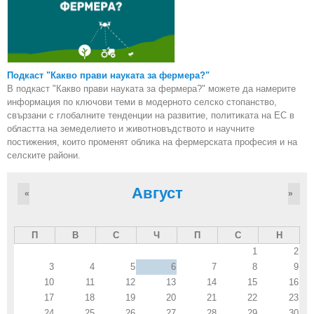
Подкаст "Какво прави науката за фермера?"
В подкаст "Какво прави науката за фермера?" можете да намерите
информация по ключови теми в модерното селско стопанство,
свързани с глобалните тенденции на развитие, политиката на ЕС в
областта на земеделието и животновъдството и научните
постижения, които променят облика на фермерската професия и на
селските райони.
Август
«
»
П
В
С
Ч
П
С
Н
1
2
3
4
5
6
7
8
9
10
11
12
13
14
15
16
17
18
19
20
21
22
23
24
25
26
27
28
29
30