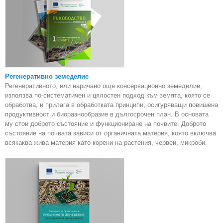
Регенеративно земеделие
Регенеративното, или наричано още консервационно земеделие,
използва по-систематичен и цялостен подход към земята, която се
обработва, и прилага в обработката принципи, осигуряващи повишена
продуктивност и биоразнообразие в дългосрочен план. В основата
му стои доброто състояние и функциониране на почвите. Доброто
състояние на почвата зависи от органичната материя, която включва
всякаква жива материя като корени на растения, червеи, микроби.