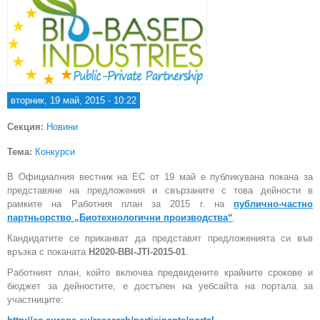
вторник, 19 май, 2015 - 10:22
Секция:
Новини
Тема:
Конкурси
В Официалния вестник на ЕС от 19 май е публикувана покана за
представяне на предложения и свързаните с това дейности в
рамките на Работния план за 2015 г. на
публично-частно
партньорство „Биотехнологични производства“
.
Кандидатите се приканват да представят предложенията си във
връзка с поканата
H2020-BBI-JTI-2015-01
.
Работният план, който включва предвидените крайните срокове и
бюджет за дейностите, е достъпен на уебсайта на портала за
участниците: