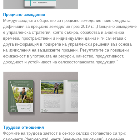
Прецизно земеделие
Международното общество за прецизно земеделие прие следната
дефиниция за прецизно земеделие през 2019 г.: „Прецизно земеделие
е управленска стратегия, която събира, обработва и анализира
времеви, пространствени и индивидуални данни и ги съчетава с
друга информация в подкрепа на управленски решения въз основа
на изчисления на възможните промени. Резултатите са повишени
ефикасност в употребата на ресурси, качество, продуктивност,
доходност и устойчивост на селскостопанската продукция.“
Трудови отношения
Формите на трудова заетост в сектор селско стопанство са три:
самонаети (фермерите), наети (наемните работници) и семейна