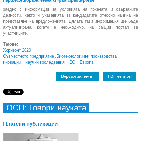
http://ec.europa.eu/research/participants/portal
заедно с информация за условията на поканата и свързаните
дейности, както и указанията за кандидатите относно начина на
представяне на предложенията. Цялата тази информация ще бъде
актуализирана, когато е необходимо, на същия портал за
участниците.
Тагове:
Хоризонт 2020
Съвместното предприятие „Биотехнологични производства“
иновации
научни изследвания
ЕС
Европа
Версия за печат
PDF version
ОСП: Говори науката
Платени публикации