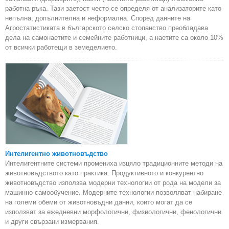
работна ръка. Тази заетост често се определя от анализаторите като
непълна, допълнителна и неформална. Според данните на
Агростатистиката в българското селско стопанство преобладава
дела на самонаетите и семейните работници, а наетите са около 10%
от всички работещи в земеделието.
Интелигентно животновъдство
Интелигентните системи промениха изцяло традиционните методи на
животновъдството като практика. Продуктивното и конкурентно
животновъдство използва модерни технологии от рода на модели за
машинно самообучение. Модерните технологии позволяват набиране
на големи обеми от животновъдни данни, които могат да се
използват за ежедневни морфологични, физиологични, фенологични
и други свързани измервания.