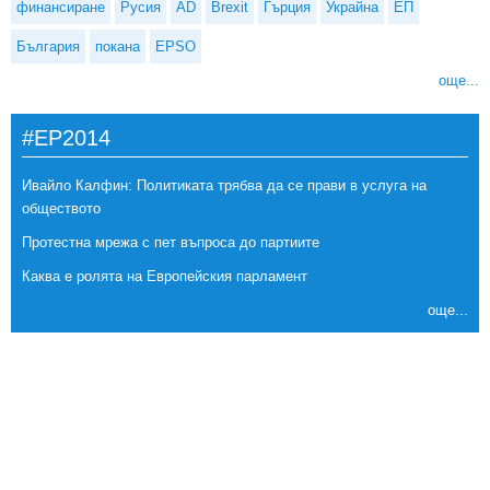
финансиране
Русия
AD
Brexit
Гърция
Украйна
ЕП
България
покана
EPSO
още...
#EP2014
Ивайло Калфин: Политиката трябва да се прави в услуга на
обществото
Протестна мрежа с пет въпроса до партиите
Каква е ролята на Европейския парламент
още...