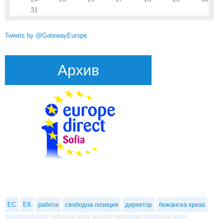
31
Tweets by @GatewayEurope
Архив
ЕС
ЕК
работа
свободна позиция
директор
бежанска криза