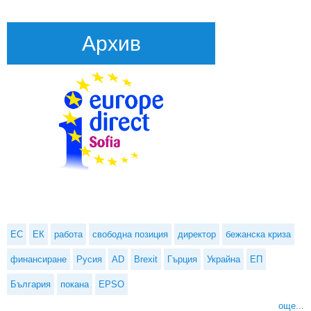
Архив
ЕС
ЕК
работа
свободна позиция
директор
бежанска криза
финансиране
Русия
AD
Brexit
Гърция
Украйна
ЕП
България
покана
EPSO
още...