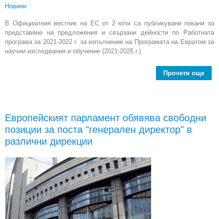
Новини
В Официалния вестник на ЕС от 2 юли са публикувани покани за
представяне на предложения и свързани дейности по Работната
програма за 2021-2022 г. за изпълнение на Програмата на Евратом за
научни изследвания и обучение (2021-2025 г.).
Прочети още
abou
пре
и 
дей
Европейският парламент обявява свободни
Пр
позиции за поста "генерален директор" в
на
различни дирекции
изс
и 
(202