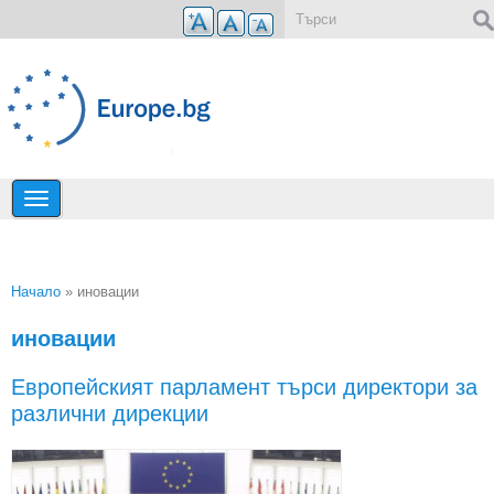
Премини към основното съдържание
Форма за търсене
Начало
» иновации
Вие сте тук
иновации
Европейският парламент търси директори за
различни дирекции