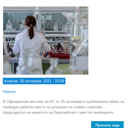
пре
те
вторник, 26 октомври, 2021 - 10:54
Новини
В Официалния вестник на ЕС от 26 октомври е публикувана обява за
свободно работно място за длъжността главен съветник –
председател на комитета на Европейския съвет по иновациите.
Прочети още
abo