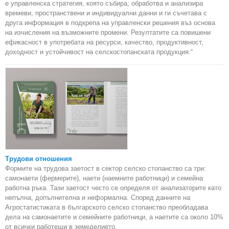
е управленска стратегия, която събира, обработва и анализира
времеви, пространствени и индивидуални данни и ги съчетава с
друга информация в подкрепа на управленски решения въз основа
на изчисления на възможните промени. Резултатите са повишени
ефикасност в употребата на ресурси, качество, продуктивност,
доходност и устойчивост на селскостопанската продукция.“
Трудови отношения
Формите на трудова заетост в сектор селско стопанство са три:
самонаети (фермерите), наети (наемните работници) и семейна
работна ръка. Тази заетост често се определя от анализаторите като
непълна, допълнителна и неформална. Според данните на
Агростатистиката в българското селско стопанство преобладава
дела на самонаетите и семейните работници, а наетите са около 10%
от всички работещи в земеделието.