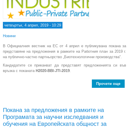
четвъртък, 4 април, 2019 - 10:29
Новини
В Официалния вестник на ЕС от 4 април е публикувана покана за
представяне на предложения в рамките на Работния план за 2019 г.
на публично-частно партньорство „Биотехнологични производства“.
Кандидатите се приканват да представят предложенията си във
връзка с поканата
H2020-BBI-JTI-2019
.
Прочети още
a
п
пу
Покана за предложения в рамките на
„Би
Програмата за научни изследвания и
обучения на Европейската общност за