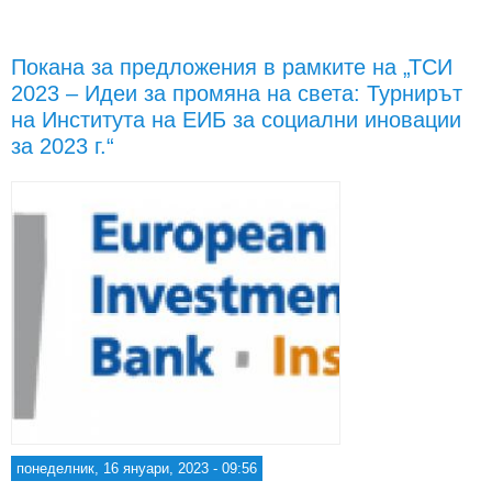
пре
и св
дей
Покана за предложения в рамките на „ТСИ
р
2023 – Идеи за промяна на света: Турнирът
пр
из
на Института на ЕИБ за социални иновации
за 2023 г.“
Пр
на
изс
и 
понеделник, 16 януари, 2023 - 09:56