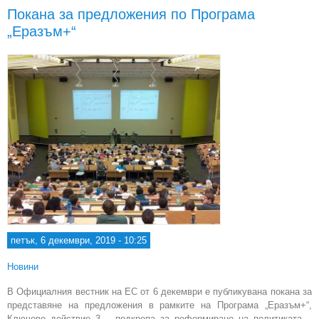
Покана за предложения по Програма
п
„Еразъм+“
"
ди
петък, 6 декември, 2019 - 10:25
Новини
В Официалния вестник на ЕС от 6 декември е публикувана покана за
представяне на предложения в рамките на Програма „Еразъм+“,
Ключово действие 3 – подкрепа за реформиране на политиката –