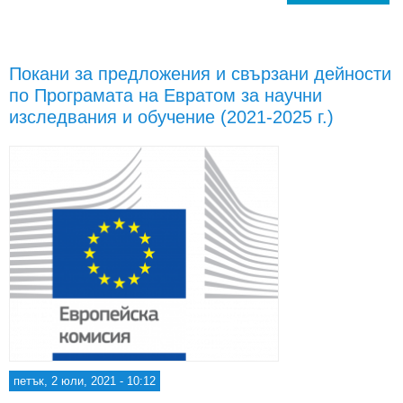
за 
длъ
с
Покани за предложения и свързани дейности
пре
по Програмата на Евратом за научни
на 
изследвания и обучение (2021-2025 г.)
Евр
ин
петък, 2 юли, 2021 - 10:12