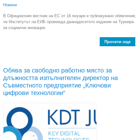
Новини
В Официалния вестник на ЕС от 16 януари е публикувано обявление,
че Институтът на ЕИБ провежда дванадесетото издание на Турнира
за социални иновации.
Прочети още
abo
пре
в р
„Т
Обява за свободно работно място за
длъжността изпълнителен директор на
пр
Съвместното предприятие „Ключови
Тур
цифрови технологии“
Инс
ино