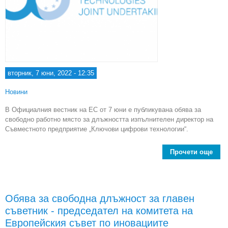
вторник, 7 юни, 2022 - 12:35
Новини
В Официалния вестник на ЕС от 7 юни е публикувана обява за
свободно работно място за длъжността изпълнителен директор на
Съвместното предприятие „Ключови цифрови технологии“.
Прочети още
ab
за
д
Обява за свободна длъжност за главен
изп
съветник - председател на комитета на
ди
Съв
Европейския съвет по иновациите