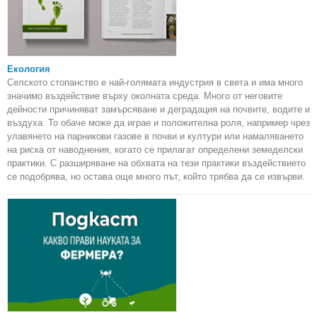
Екология
Селското стопанство е най-голямата индустрия в света и има много
значимо въздействие върху околната среда. Много от неговите
дейности причиняват замърсяване и деградация на почвите, водите и
въздуха. То обаче може да играе и положителна роля, например чрез
улавянето на парникови газове в почви и култури или намаляването
на риска от наводнения, когато се прилагат определени земеделски
практики. С разширяване на обхвата на тези практики въздействието
се подобрява, но остава още много път, който трябва да се извърви.