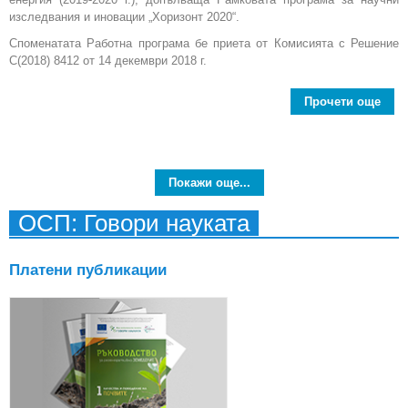
изследвания и иновации „Хоризонт 2020“.
Споменатата Работна програма бе приета от Комисията с Решение
C(2018) 8412 от 14 декември 2018 г.
Прочети още
abo
пре
в р
Пр
Покажи още...
изс
ОСП: Говори науката
и
Евро
Платени публикации
о