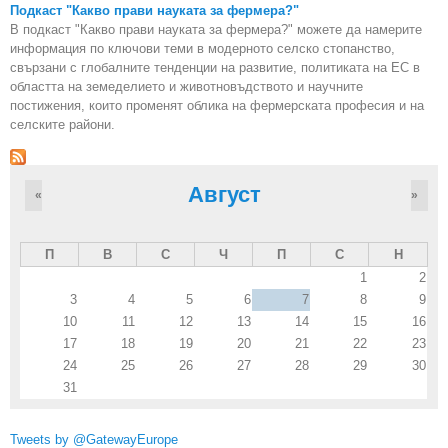
Подкаст "Какво прави науката за фермера?"
В подкаст "Какво прави науката за фермера?" можете да намерите
информация по ключови теми в модерното селско стопанство,
свързани с глобалните тенденции на развитие, политиката на ЕС в
областта на земеделието и животновъдството и научните
постижения, които променят облика на фермерската професия и на
селските райони.
Август
«
»
П
В
С
Ч
П
С
Н
1
2
3
4
5
6
7
8
9
10
11
12
13
14
15
16
17
18
19
20
21
22
23
24
25
26
27
28
29
30
31
Tweets by @GatewayEurope