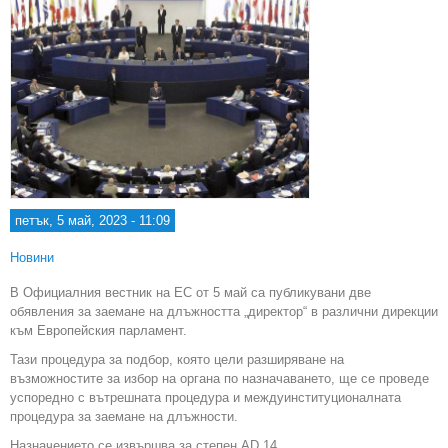
петък, 5 май, 2023 - 11:09
Новини
В Официалния вестник на ЕС от 5 май са публикувани две
обявления за заемане на длъжността „директор“ в различни дирекции
към Европейския парламент.
Тази процедура за подбор, която цели разширяване на
възможностите за избор на органа по назначаването, ще се проведе
успоредно с вътрешната процедура и междуинституционалната
процедура за заемане на длъжности.
Назначението се извършва за степен AD 14.