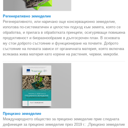
Регенеративно земеделие
Регенеративното, или наричано още консервационно земеделие,
използва по-систематичен и цялостен подход към земята, която се
обработва, и прилага в обработката принципи, осигуряващи повишена
продуктивност и биоразнообразие в дългосрочен план. В основата
му стои доброто състояние и функциониране на почвите. Доброто
състояние на почвата зависи от органичната материя, която включва
всякаква жива материя като корени на растения, червеи, микроби.
Прецизно земеделие
Международното общество за прецизно земеделие прие следната
дефиниция за прецизно земеделие през 2019 г.: „Прецизно земеделие