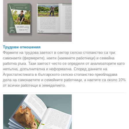
Трудови отношения
Формите на трудова заетост в сектор селско стопанство са три:
самонаети (фермерите), наети (наемните работници) и семейна
работна ръка. Тази заетост често се определя от анализаторите като
непълна, допълнителна и неформална. Според данните на
Агростатистиката в българското селско стопанство преобладава
дела на самонаетите и семейните работници, а наетите са около 10%
от всички работещи в земеделието.