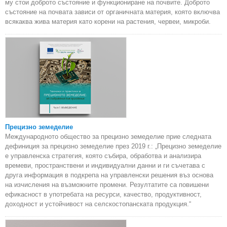
му стои доброто състояние и функциониране на почвите. Доброто
състояние на почвата зависи от органичната материя, която включва
всякаква жива материя като корени на растения, червеи, микроби.
Прецизно земеделие
Международното общество за прецизно земеделие прие следната
дефиниция за прецизно земеделие през 2019 г.: „Прецизно земеделие
е управленска стратегия, която събира, обработва и анализира
времеви, пространствени и индивидуални данни и ги съчетава с
друга информация в подкрепа на управленски решения въз основа
на изчисления на възможните промени. Резултатите са повишени
ефикасност в употребата на ресурси, качество, продуктивност,
доходност и устойчивост на селскостопанската продукция.“