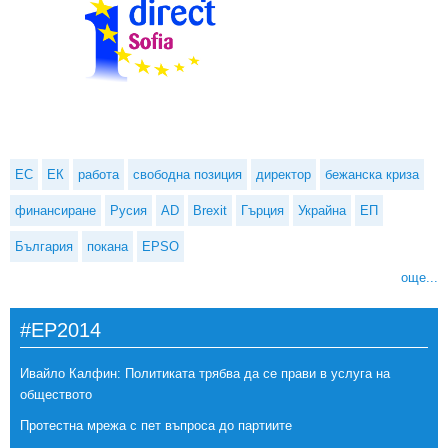
ЕС
ЕК
работа
свободна позиция
директор
бежанска криза
финансиране
Русия
AD
Brexit
Гърция
Украйна
ЕП
България
покана
EPSO
още...
#EP2014
Ивайло Калфин: Политиката трябва да се прави в услуга на
обществото
Протестна мрежа с пет въпроса до партиите