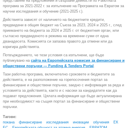
представяне на предложения и свързани дейности по Работната
програма за 2021-2022 г. за изпълнение на Програмата на Евратом за
научни изследвания и обучение (2021-2025 г.).
Действията зависят от наличието на бюджетните кредити,
предвидени в общия бюджет на Съюза за 2023, 2024 и 2025 г., след
приемането на бюджета за 2024 и 2025 г. от бюджетния орган, или
съгласно предвиденото в режима на временни суми от една
дванадесета. Комисията си запазва правото да отмени или да
коригира действията.
Потвърждението, че тези условия са изпълнени, ще бъде
публикувано на
сайта на Европейската комисия за финансиране и
обществени поръчки — Funding & Tenders Portal
.
Тази работна програма, включително сроковете и бюджетите за
действията, е на разположение на горепосочения портал за
финансиране и обществени поръчки, заедно с информация за реда и
условията за действията, както и с насоки за кандидатите как да
подават предложения. Цялата информация ще бъде актуализирана
при необходимост на същия портал за финансиране и обществени
поръчки.
Тагове:
покана
финансиране
изследвания
иновации
обучения
ЕК
ЕС
Европейската общност за атомна енергия
ЕВРАТОМ