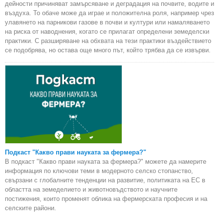
дейности причиняват замърсяване и деградация на почвите, водите и
въздуха. То обаче може да играе и положителна роля, например чрез
улавянето на парникови газове в почви и култури или намаляването
на риска от наводнения, когато се прилагат определени земеделски
практики. С разширяване на обхвата на тези практики въздействието
се подобрява, но остава още много път, който трябва да се извърви.
Подкаст "Какво прави науката за фермера?"
В подкаст "Какво прави науката за фермера?" можете да намерите
информация по ключови теми в модерното селско стопанство,
свързани с глобалните тенденции на развитие, политиката на ЕС в
областта на земеделието и животновъдството и научните
постижения, които променят облика на фермерската професия и на
селските райони.