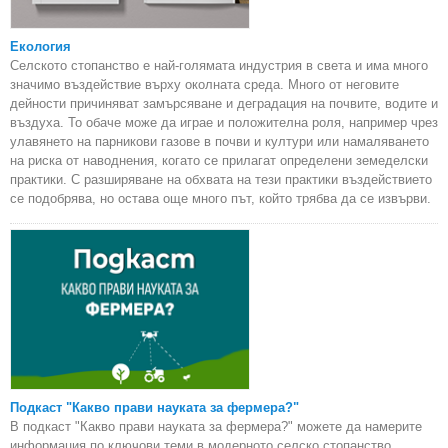
Екология
Селското стопанство е най-голямата индустрия в света и има много
значимо въздействие върху околната среда. Много от неговите
дейности причиняват замърсяване и деградация на почвите, водите и
въздуха. То обаче може да играе и положителна роля, например чрез
улавянето на парникови газове в почви и култури или намаляването
на риска от наводнения, когато се прилагат определени земеделски
практики. С разширяване на обхвата на тези практики въздействието
се подобрява, но остава още много път, който трябва да се извърви.
Подкаст "Какво прави науката за фермера?"
В подкаст "Какво прави науката за фермера?" можете да намерите
информация по ключови теми в модерното селско стопанство,