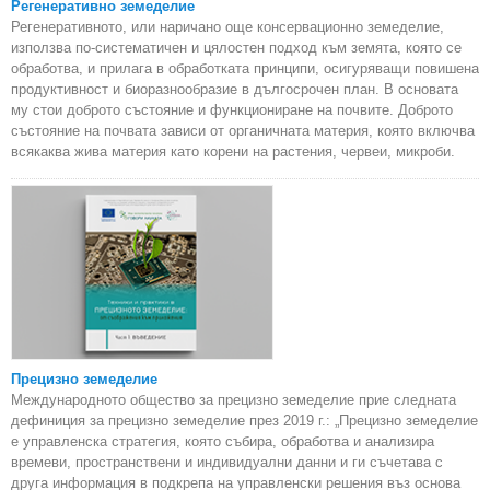
Регенеративно земеделие
Регенеративното, или наричано още консервационно земеделие,
използва по-систематичен и цялостен подход към земята, която се
обработва, и прилага в обработката принципи, осигуряващи повишена
продуктивност и биоразнообразие в дългосрочен план. В основата
му стои доброто състояние и функциониране на почвите. Доброто
състояние на почвата зависи от органичната материя, която включва
всякаква жива материя като корени на растения, червеи, микроби.
Прецизно земеделие
Международното общество за прецизно земеделие прие следната
дефиниция за прецизно земеделие през 2019 г.: „Прецизно земеделие
е управленска стратегия, която събира, обработва и анализира
времеви, пространствени и индивидуални данни и ги съчетава с
друга информация в подкрепа на управленски решения въз основа