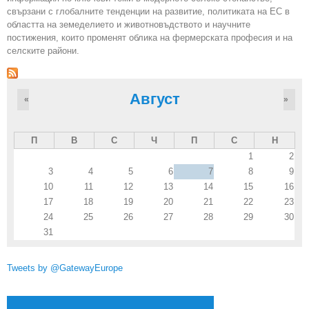
свързани с глобалните тенденции на развитие, политиката на ЕС в
областта на земеделието и животновъдството и научните
постижения, които променят облика на фермерската професия и на
селските райони.
Август
«
»
П
В
С
Ч
П
С
Н
1
2
3
4
5
6
7
8
9
10
11
12
13
14
15
16
17
18
19
20
21
22
23
24
25
26
27
28
29
30
31
Tweets by @GatewayEurope