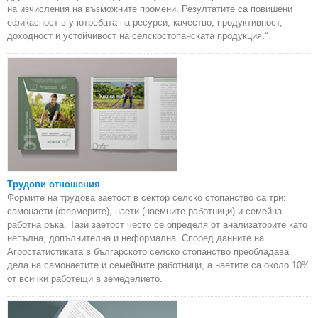
на изчисления на възможните промени. Резултатите са повишени
ефикасност в употребата на ресурси, качество, продуктивност,
доходност и устойчивост на селскостопанската продукция.“
Трудови отношения
Формите на трудова заетост в сектор селско стопанство са три:
самонаети (фермерите), наети (наемните работници) и семейна
работна ръка. Тази заетост често се определя от анализаторите като
непълна, допълнителна и неформална. Според данните на
Агростатистиката в българското селско стопанство преобладава
дела на самонаетите и семейните работници, а наетите са около 10%
от всички работещи в земеделието.