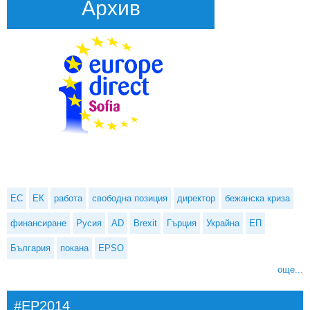
Архив
ЕС
ЕК
работа
свободна позиция
директор
бежанска криза
финансиране
Русия
AD
Brexit
Гърция
Украйна
ЕП
България
покана
EPSO
още...
#EP2014