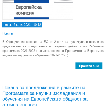
петък, 2 юли, 2021 - 10:12
Новини
В Официалния вестник на ЕС от 2 юли са публикувани покани за
представяне на предложения и свързани дейности по Работната
програма за 2021-2022 г. за изпълнение на Програмата на Евратом за
научни изследвания и обучение (2021-2025 г.).
Прочети още
abou
пре
и 
дей
Покана за предложения в рамките на
Пр
Програмата за научни изследвания и
на
обучения на Европейската общност за
изс
атомна енергия