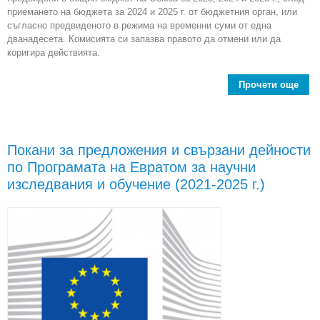
приемането на бюджета за 2024 и 2025 г. от бюджетния орган, или
съгласно предвиденото в режима на временни суми от една
дванадесета. Комисията си запазва правото да отмени или да
коригира действията.
Прочети още
abou
пре
и св
дей
Покани за предложения и свързани дейности
р
по Програмата на Евратом за научни
пр
из
изследвания и обучение (2021-2025 г.)
Пр
на
изс
и 