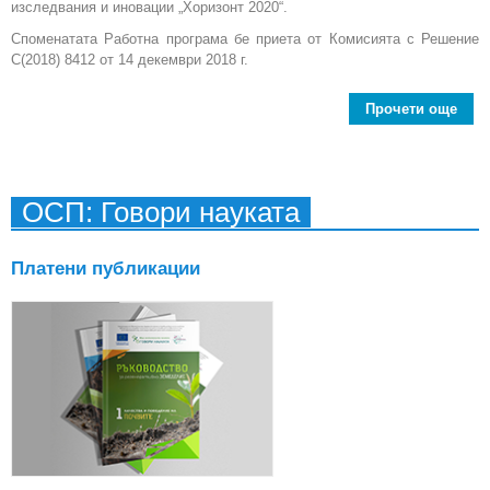
изследвания и иновации „Хоризонт 2020“.
Споменатата Работна програма бе приета от Комисията с Решение
C(2018) 8412 от 14 декември 2018 г.
Прочети още
abo
пре
в р
Пр
ОСП: Говори науката
изс
и
Платени публикации
Евро
о