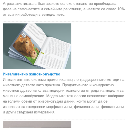
Агростатистиката в българското селско стопанство преобладава
дела на самонаетите и семейните работници, а наетите са около 10%
от всички работещи в земеделието.
Интелигентно животновъдство
Интелигентните системи промениха изцяло традиционните методи на
животновъдството като практика. Продуктивното и конкурентно
животновъдство използва модерни технологии от рода на модели за
машинно самообучение. Модерните технологии позволяват набиране
на големи обеми от животновъдни данни, които могат да се
използват за ежедневни морфологични, физиологични, фенологични
и други свързани измервания.