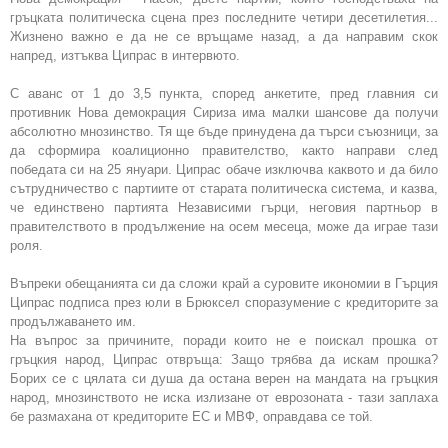
гръцката политическа сцена през последните четири десетилетия...
Жизнено важно e да не се връщаме назад, а да направим скок
напред, изтъква Ципрас в интервюто.
С аванс от 1 до 3,5 пункта, според анкетите, пред главния си
противник Нова демокрация Сириза има малки шансове да получи
абсолютно мнозинство. Тя ще бъде принудена да търси съюзници, за
да сформира коалиционно правителство, както направи след
победата си на 25 януари. Ципрас обаче изключва каквото и да било
сътрудничество с партиите от старата политическа система, и казва,
че единствено партията Независими гърци, неговия партньор в
правителството в продължение на осем месеца, може да играе тази
роля.
Въпреки обещанията си да сложи край а суровите икономии в Гърция
Ципрас подписа през юли в Брюксел споразумение с кредиторите за
продължаването им.
На въпрос за причините, поради които не е поискал прошка от
гръцкия народ, Ципрас отвръща: Защо трябва да искам прошка?
Борих се с цялата си душа да остана верен на мандата на гръцкия
народ, мнозинството не иска излизане от еврозоната - тази заплаха
бе размахана от кредиторите ЕС и МВФ, оправдава се той.