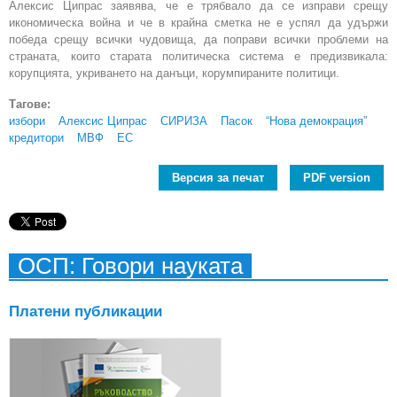
Алексис Ципрас заявява, че е трябвало да се изправи срещу
икономическа война и че в крайна сметка не е успял да удържи
победа срещу всички чудовища, да поправи всички проблеми на
страната, които старата политическа система е предизвикала:
корупцията, укриването на данъци, корумпираните политици.
Тагове:
избори
Алексис Ципрас
СИРИЗА
Пасок
“Нова демокрация”
кредитори
МВФ
ЕС
Версия за печат
PDF version
ОСП: Говори науката
Платени публикации