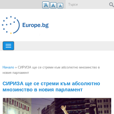
Премини към основното съдържание
Форма за търсене
Начало
» СИРИЗА ще се стреми към абсолютно мнозинство в
новия парламент
Вие сте тук
СИРИЗА ще се стреми към абсолютно
мнозинство в новия парламент