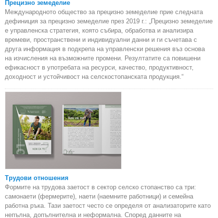
Прецизно земеделие
Международното общество за прецизно земеделие прие следната
дефиниция за прецизно земеделие през 2019 г.: „Прецизно земеделие
е управленска стратегия, която събира, обработва и анализира
времеви, пространствени и индивидуални данни и ги съчетава с
друга информация в подкрепа на управленски решения въз основа
на изчисления на възможните промени. Резултатите са повишени
ефикасност в употребата на ресурси, качество, продуктивност,
доходност и устойчивост на селскостопанската продукция.“
Трудови отношения
Формите на трудова заетост в сектор селско стопанство са три:
самонаети (фермерите), наети (наемните работници) и семейна
работна ръка. Тази заетост често се определя от анализаторите като
непълна, допълнителна и неформална. Според данните на