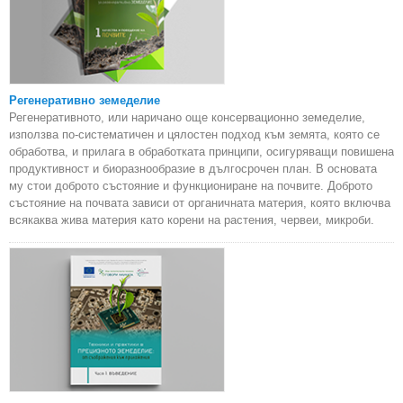
Регенеративно земеделие
Регенеративното, или наричано още консервационно земеделие,
използва по-систематичен и цялостен подход към земята, която се
обработва, и прилага в обработката принципи, осигуряващи повишена
продуктивност и биоразнообразие в дългосрочен план. В основата
му стои доброто състояние и функциониране на почвите. Доброто
състояние на почвата зависи от органичната материя, която включва
всякаква жива материя като корени на растения, червеи, микроби.