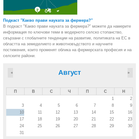
Подкаст "Какво прави науката за фермера?"
В подкаст "Какво прави науката за фермера?" можете да намерите
информация по ключови теми в модерното селско стопанство,
свързани с глобалните тенденции на развитие, политиката на ЕС в
областта на земеделието и животновъдството и научните
постижения, които променят облика на фермерската професия и на
селските райони.
Август
«
»
П
В
С
Ч
П
С
Н
1
2
3
4
5
6
7
8
9
10
11
12
13
14
15
16
17
18
19
20
21
22
23
24
25
26
27
28
29
30
31