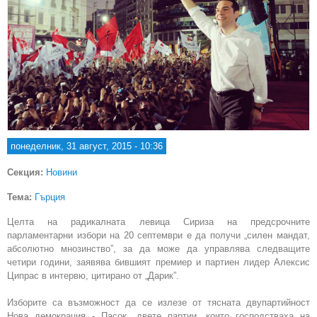
понеделник, 31 август, 2015 - 10:36
Секция:
Новини
Тема:
Гърция
Целта на радикалната левица Сириза на предсрочните
парламентарни избори на 20 септември е да получи „силен мандат,
абсолютно мнозинство”, за да може да управлява следващите
четири години, заявява бившият премиер и партиен лидер Алексис
Ципрас в интервю, цитирано от „Дарик”.
Изборите са възможност да се излезе от тясната двупартийност
Нова демокрация - Пасок, двете партии, които господстваха на