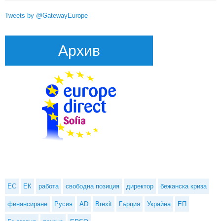
Tweets by @GatewayEurope
Архив
ЕС
ЕК
работа
свободна позиция
директор
бежанска криза
финансиране
Русия
AD
Brexit
Гърция
Украйна
ЕП