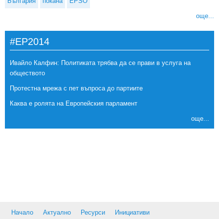
България
покана
EPSO
още...
#EP2014
Ивайло Калфин: Политиката трябва да се прави в услуга на
обществото
Протестна мрежа с пет въпроса до партиите
Каква е ролята на Европейския парламент
още...
Начало
Актуално
Ресурси
Инициативи