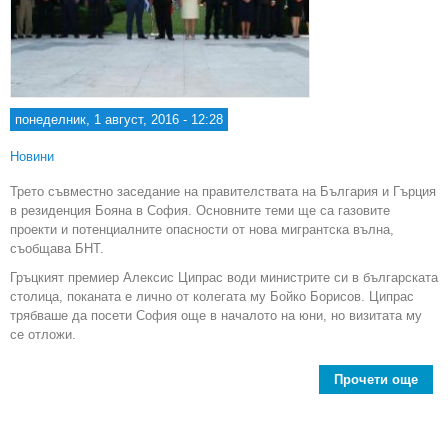
понеделник, 1 август, 2016 - 12:28
Новини
Трето съвместно заседание на правителствата на България и Гърция
в резиденция Бояна в София. Основните теми ще са газовите
проекти и потенциалните опасности от нова мигрантска вълна,
съобщава БНТ.
Гръцкият премиер Алексис Ципрас води министрите си в българската
столица, поканата е лично от колегата му Бойко Борисов. Ципрас
трябваше да посети София още в началото на юни, но визитата му
се отложи.
Прочети още
Гр
бъл
прав