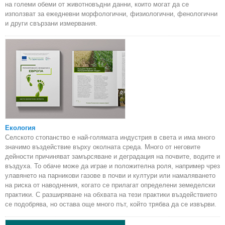
на големи обеми от животновъдни данни, които могат да се
използват за ежедневни морфологични, физиологични, фенологични
и други свързани измервания.
Екология
Селското стопанство е най-голямата индустрия в света и има много
значимо въздействие върху околната среда. Много от неговите
дейности причиняват замърсяване и деградация на почвите, водите и
въздуха. То обаче може да играе и положителна роля, например чрез
улавянето на парникови газове в почви и култури или намаляването
на риска от наводнения, когато се прилагат определени земеделски
практики. С разширяване на обхвата на тези практики въздействието
се подобрява, но остава още много път, който трябва да се извърви.