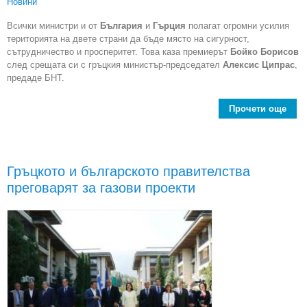
Новини
Всички министри и от
България
и
Гърция
полагат огромни усилия
територията на двете страни да бъде място на сигурност,
сътрудничество и просперитет. Това каза премиерът
Бойко Борисов
след срещата си с гръцкия министър-председател
Алексис Ципрас
,
предаде БНТ.
Прочети още
Бо
а
Гръцкото и българското правителства
еди
преговарят за газови проекти
въ