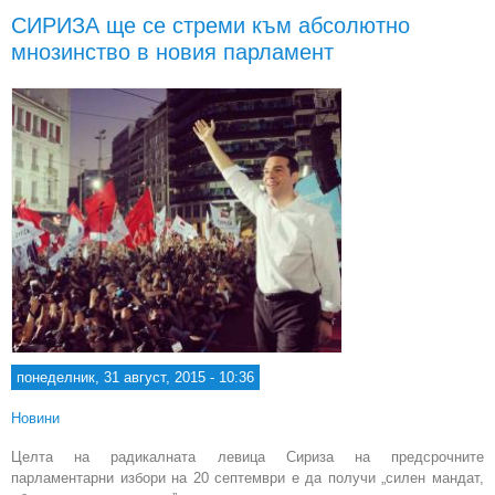
пр
СИРИЗА ще се стреми към абсолютно
мнозинство в новия парламент
понеделник, 31 август, 2015 - 10:36
Новини
Целта на радикалната левица Сириза на предсрочните
парламентарни избори на 20 септември е да получи „силен мандат,