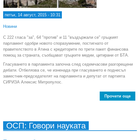
петък, 14 август, 2015 - 10:31
Новини
С 222 гласа "за", 64 "против" и 11 "въздържали се" гръцкият
парламент одобри новото споразумение, постигнато от
правителството в Атина с кредиторите по трети пакет финансова
помощ за страната, съобщават гръцките медии, цитирани от БТА.
Гласуването в парламента започна след седемчасови разгорещени
дебати. Отбелязва се, че изненада при гласуването е поднесъл
заместник-председателят на парламента и депутат от партията
СИРИЗА Алексис Митропулос.
Прочети още
22
гр
пар
ОСП: Говори науката