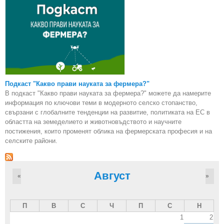
Подкаст "Какво прави науката за фермера?"
В подкаст "Какво прави науката за фермера?" можете да намерите
информация по ключови теми в модерното селско стопанство,
свързани с глобалните тенденции на развитие, политиката на ЕС в
областта на земеделието и животновъдството и научните
постижения, които променят облика на фермерската професия и на
селските райони.
Август
«
»
П
В
С
Ч
П
С
Н
1
2