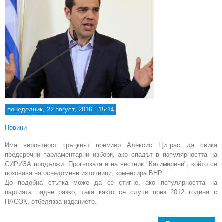
понеделник, 22 август, 2016 - 15:14
Новини
Има вероятност гръцкият премиер Алексис Ципрас да свика
предсрочни парламентарни избори, ако спадът в популярността на
СИРИЗА продължи. Прогнозата е на вестник "Катимерини", който се
позовава на осведомени източници, коментира БНР.
До подобна стъпка може да се стигне, ако популярността на
партията падне рязко, така както се случи през 2012 година с
ПАСОК, отбелязва изданието.