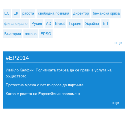
ЕС
ЕК
работа
свободна позиция
директор
бежанска криза
финансиране
Русия
AD
Brexit
Гърция
Украйна
ЕП
България
покана
EPSO
още...
#EP2014
Ивайло Калфин: Политиката трябва да се прави в услуга на
обществото
Протестна мрежа с пет въпроса до партиите
Каква е ролята на Европейския парламент
още...