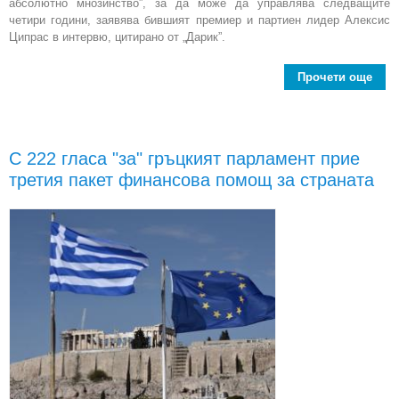
абсолютно мнозинство”, за да може да управлява следващите
четири години, заявява бившият премиер и партиен лидер Алексис
Ципрас в интервю, цитирано от „Дарик”.
Прочети още
СИР
се
абс
С 222 гласа "за" гръцкият парламент прие
мно
третия пакет финансова помощ за страната
па