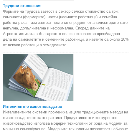
Трудови отношения
Формите на трудова заетост в сектор селско стопанство са три:
самонаети (фермерите), наети (наемните работници) и семейна
работна ръка. Тази заетост често се определя от анализаторите като
непълна, допълнителна и неформална. Според данните на
Агростатистиката в българското селско стопанство преобладава
дела на самонаетите и семейните работници, а наетите са около 10%
от всички работещи в земеделието.
Интелигентно животновъдство
Интелигентните системи промениха изцяло традиционните методи на
животновъдството като практика. Продуктивното и конкурентно
животновъдство използва модерни технологии от рода на модели за
машинно самообучение. Модерните технологии позволяват набиране