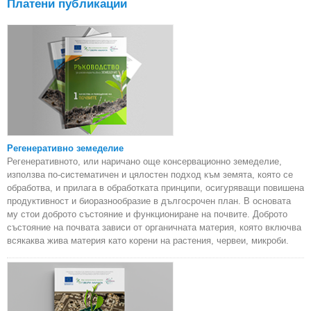
Платени публикации
фин
по
ст
Регенеративно земеделие
Регенеративното, или наричано още консервационно земеделие,
използва по-систематичен и цялостен подход към земята, която се
обработва, и прилага в обработката принципи, осигуряващи повишена
продуктивност и биоразнообразие в дългосрочен план. В основата
му стои доброто състояние и функциониране на почвите. Доброто
състояние на почвата зависи от органичната материя, която включва
всякаква жива материя като корени на растения, червеи, микроби.