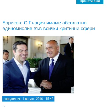
Прочети още
Вер
п
пар
Борисов: С Гърция имаме абсолютно
единомислие във всички критични сфери
понеделник, 1 август, 2016 - 15:42