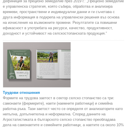
дефиниция за прецизно земеделие през 2019 г.: „Прецизно земеделие
е управленска стратегия, която събира, обработва и анализира
времеви, пространствени и индивидуални данни и ги съчетава с
друга информация в подкрепа на управленски решения въз основа
на изчисления на възможните промени. Резултатите са повишени
ефикасност в употребата на ресурси, качество, продуктивност,
доходност и устойчивост на селскостопанската продукция.“
Трудови отношения
Формите на трудова заетост в сектор селско стопанство са три:
самонаети (фермерите), наети (наемните работници) и семейна
работна ръка. Тази заетост често се определя от анализаторите като
непълна, допълнителна и неформална. Според данните на
Агростатистиката в българското селско стопанство преобладава
дела на самонаетите и семейните работници, а наетите са около 10%