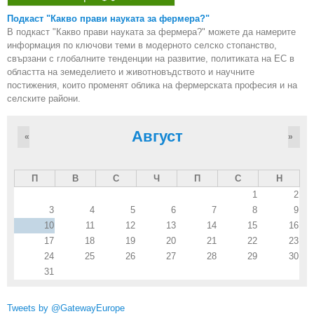
Подкаст "Какво прави науката за фермера?"
В подкаст "Какво прави науката за фермера?" можете да намерите
информация по ключови теми в модерното селско стопанство,
свързани с глобалните тенденции на развитие, политиката на ЕС в
областта на земеделието и животновъдството и научните
постижения, които променят облика на фермерската професия и на
селските райони.
Август
«
»
П
В
С
Ч
П
С
Н
1
2
3
4
5
6
7
8
9
10
11
12
13
14
15
16
17
18
19
20
21
22
23
24
25
26
27
28
29
30
31
Tweets by @GatewayEurope