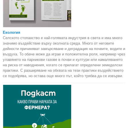
Екология
Селското стопанство е най-голямата индустрия в света и има много
значимо въздействие върху околната среда. Много от неговите
дейности причиняват замърсяване и деградация на почвите, водите и
въздуха. То обаче може да играе и положителна роля, например чрез
улавянето на парникови газове в почви и култури или намаляването
на риска от наводнения, когато се прилагат определени земеделски
практики. С разширяване на обхвата на тези практики въздействието
се подобрява, но остава още много път, който трябва да се извърви.