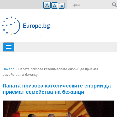
Премини към основното съдържание
Форма за търсене
Начало
» Папата призова католическите енории да приемат
семейства на бежанци
Вие сте тук
Папата призова католическите енории да
приемат семейства на бежанци