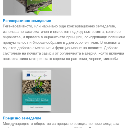
Регенеративно земеделие
Регенеративното, или наричано още консервационно земеделие,
използва по-систематичен и цялостен подход към земята, която се
обработва, и прилага в обработката принципи, осигуряващи повишена
продуктивност и биоразнообразие в дългосрочен план. В основата
му стои доброто състояние и функциониране на почвите. Доброто
състояние на почвата зависи от органичната материя, която включва
всякаква жива материя като корени на растения, червеи, микроби.
Прецизно земеделие
Международното общество за прецизно земеделие прие следната