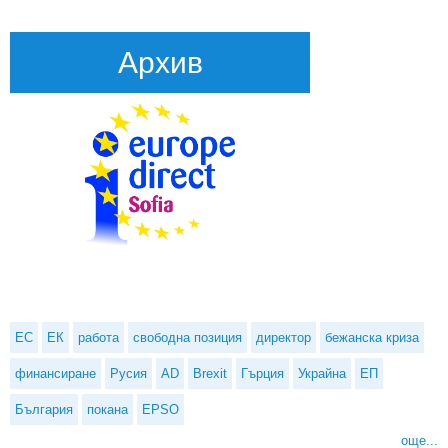
Архив
ЕС
ЕК
работа
свободна позиция
директор
бежанска криза
финансиране
Русия
AD
Brexit
Гърция
Украйна
ЕП
България
покана
EPSO
още...