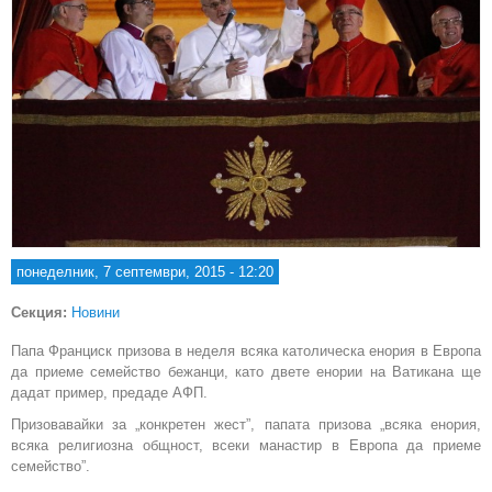
понеделник, 7 септември, 2015 - 12:20
Секция:
Новини
Папа Франциск призова в неделя всяка католическа енория в Европа
да приеме семейство бежанци, като двете енории на Ватикана ще
дадат пример, предаде АФП.
Призовавайки за „конкретен жест”, папата призова „всяка енория,
всяка религиозна общност, всеки манастир в Европа да приеме
семейство”.