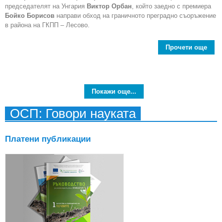
председателят на Унгария
Виктор Орбан
, който заедно с премиера
Бойко Борисов
направи обход на граничното преградно съоръжение
в района на ГКПП – Лесово.
Прочети още
В
Усп
защ
Покажи още...
Бъл
ОСП: Говори науката
и
Платени публикации