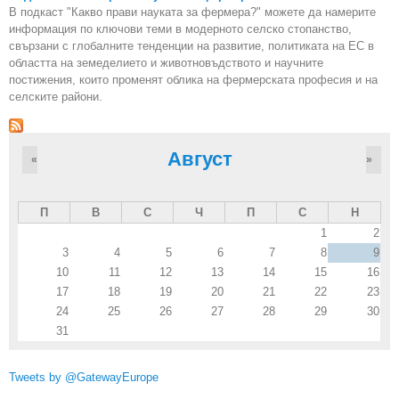
В подкаст "Какво прави науката за фермера?" можете да намерите
информация по ключови теми в модерното селско стопанство,
свързани с глобалните тенденции на развитие, политиката на ЕС в
областта на земеделието и животновъдството и научните
постижения, които променят облика на фермерската професия и на
селските райони.
Август
«
»
П
В
С
Ч
П
С
Н
1
2
3
4
5
6
7
8
9
10
11
12
13
14
15
16
17
18
19
20
21
22
23
24
25
26
27
28
29
30
31
Tweets by @GatewayEurope