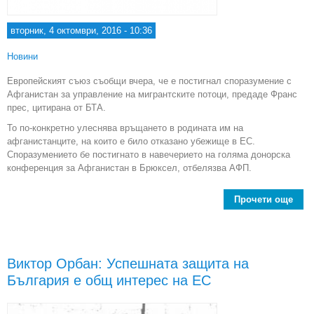
вторник, 4 октомври, 2016 - 10:36
Новини
Европейският съюз съобщи вчера, че е постигнал споразумение с
Афганистан за управление на мигрантските потоци, предаде Франс
прес, цитирана от БТА.
То по-конкретно улеснява връщането в родината им на
афганистанците, на които е било отказано убежище в ЕС.
Споразумението бе постигнато в навечерието на голяма донорска
конференция за Афганистан в Брюксел, отбелязва АФП.
Прочети още
спо
с А
Виктор Орбан: Успешната защита на
у
България е общ интерес на ЕС
миг