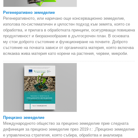
Регенеративно земеделие
Регенеративното, или наричано още консервационно земеделие,
използва по-систематичен и цялостен подход към земята, която се
обработва, и прилага в обработката принципи, осигуряващи повишена
продуктивност и биоразнообразие в дългосрочен план. В основата
му стои доброто състояние и функциониране на почвите. Доброто
състояние на почвата зависи от органичната материя, която включва
всякаква жива материя като корени на растения, червеи, микроби.
Прецизно земеделие
Международното общество за прецизно земеделие прие следната
дефиниция за прецизно земеделие през 2019 г.: „Прецизно земеделие
е управленска стратегия, която събира, обработва и анализира