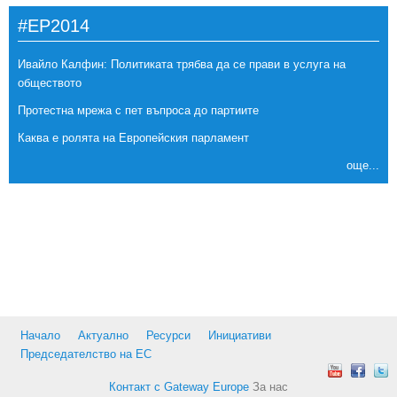
#EP2014
Ивайло Калфин: Политиката трябва да се прави в услуга на
обществото
Протестна мрежа с пет въпроса до партиите
Каква е ролята на Европейския парламент
още...
Начало
Актуално
Ресурси
Инициативи
Председателство на ЕС
Контакт с Gateway Europe
За нас