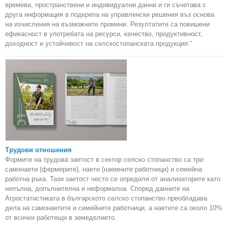
времеви, пространствени и индивидуални данни и ги съчетава с
друга информация в подкрепа на управленски решения въз основа
на изчисления на възможните промени. Резултатите са повишени
ефикасност в употребата на ресурси, качество, продуктивност,
доходност и устойчивост на селскостопанската продукция.“
Трудови отношения
Формите на трудова заетост в сектор селско стопанство са три:
самонаети (фермерите), наети (наемните работници) и семейна
работна ръка. Тази заетост често се определя от анализаторите като
непълна, допълнителна и неформална. Според данните на
Агростатистиката в българското селско стопанство преобладава
дела на самонаетите и семейните работници, а наетите са около 10%
от всички работещи в земеделието.