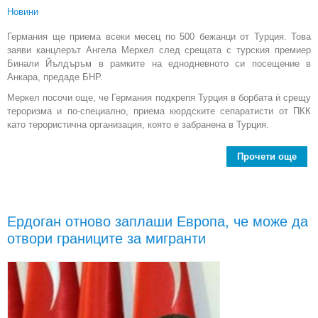
Новини
Германия ще приема всеки месец по 500 бежанци от Турция. Това
заяви канцлерът Ангела Меркел след срещата с турския премиер
Бинали Йълдъръм в рамките на еднодневното си посещение в
Анкара, предаде БНР.
Меркел посочи още, че Германия подкрепя Турция в борбата ѝ срещу
тероризма и по-специално, приема кюрдските сепаратисти от ПКК
като терористична организация, която е забранена в Турция.
Прочети още
Ме
Гер
пр
Ердоган отново заплаши Европа, че може да
отвори границите за мигранти
мес
бе
Т