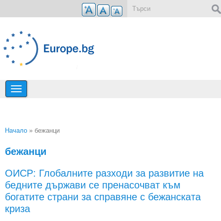
Премини към основното съдържание
Форма за търсене
Начало
» бежанци
Вие сте тук
бежанци
ОИСР: Глобалните разходи за развитие на
бедните държави се пренасочват към
богатите страни за справяне с бежанската
криза