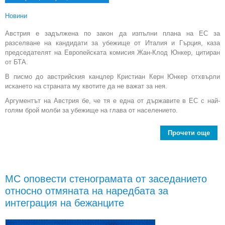
Новини
Австрия е задължена по закон да изпълни плана на ЕС за
разселване на кандидати за убежище от Италия и Гърция, каза
председателят на Европейската комисия Жан-Клод Юнкер, цитиран
от БТА.
В писмо до австрийския канцлер Кристиан Керн Юнкер отхвърли
искането на страната му квотите да не важат за нея.
Аргументът на Австрия бе, че тя е една от държавите в ЕС с най-
голям брой молби за убежище на глава от населението.
Прочети още
А
тр
и
МС оповести стенограмата от заседанието
п
относно отмяната на наредбата за
разс
интеграция на бежанците
б