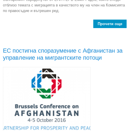
отблизо темата с миграцията в качеството му на член на Комисията
по правосъдие и вътрешен ред.
Прочети още
abo
Ра
зад
да 
ЕС постигна споразумение с Афганистан за
на
управление на мигрантските потоци
м