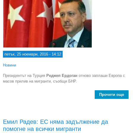
петък, 25 ноември, 2016 - 14:12
Новини
Президентът на Турция
Реджеп Ердоган
отново заплаши Европа с
масов прилив на мигранти, съобщи БНР.
Прочети още
Ер
о
за
Ев
Емил Радев: ЕС няма задължение да
че
помогне на всички мигранти
да о