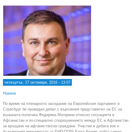
гран
миг
четвъртък, 27 октомври, 2016 - 13:07
Новини
По време на пленарното заседание на Европейския парламент в
Страсбург бе проведен дебат с върховния представител на ЕС за
външната политика Федерика Могерини относно ситуацията в
Афганистан и по-специално споразумението между ЕС и Афганистан
за връщане на афганистански граждани. Участие в дебата взе и
българският евродепутат от ЕНП-ГЕРБ Емил Радев, който следи