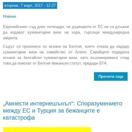
вторник, 7 март, 2017 - 12:27
Новини
Европейският съд днес потвърди, че държавите от ЕС не са длъжни
да издават хуманитарни визи на хора, търсещи международна
закрила.
Съдът се произнесе по искане на Белгия, която отказа да издаде
хуманитарни визи на семейство от Алепо. Сирийците подадоха
искане за белгийски хуманитарни визи, като възнамеряваха след
това да поискат от Белгия бежански статут, предаде БТА.
Прочети още
abo
ЕС
прав
не
„Амнести интернешънъл“: Споразумението
между ЕС и Турция за бежанците е
х
катастрофа
к