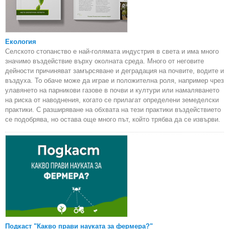
Екология
Селското стопанство е най-голямата индустрия в света и има много
значимо въздействие върху околната среда. Много от неговите
дейности причиняват замърсяване и деградация на почвите, водите и
въздуха. То обаче може да играе и положителна роля, например чрез
улавянето на парникови газове в почви и култури или намаляването
на риска от наводнения, когато се прилагат определени земеделски
практики. С разширяване на обхвата на тези практики въздействието
се подобрява, но остава още много път, който трябва да се извърви.
Подкаст "Какво прави науката за фермера?"