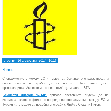
вторник, 14 февруари, 2017 - 10:16
Новини
Споразумението между ЕС и Турция за бежанците е катастрофа и
никога повече не трябва да се повтаря. Това заяви днес
организацията „Амнести интернешънъл“, цитирана от БТА.
„Амнести интернешънъл“
призова световните лидери да не
използват катастрофалното според нея споразумение между ЕС и
Турция като модел за подобни спогодби с Либия, Судан и Нигер.