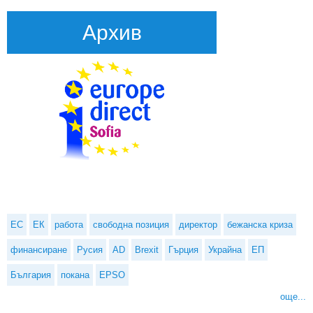
Архив
ЕС
ЕК
работа
свободна позиция
директор
бежанска криза
финансиране
Русия
AD
Brexit
Гърция
Украйна
ЕП
България
покана
EPSO
още...