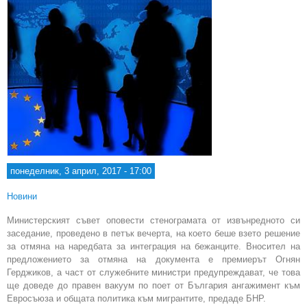
понеделник, 3 април, 2017 - 17:00
Новини
Министерският съвет оповести стенограмата от извънредното си
заседание, проведено в петък вечерта, на което беше взето решение
за отмяна на наредбата за интеграция на бежанците. Вносител на
предложението за отмяна на документа е премиерът Огнян
Герджиков, а част от служебните министри предупреждават, че това
ще доведе до правен вакуум по поет от България ангажимент към
Евросъюза и общата политика към мигрантите, предаде БНР.