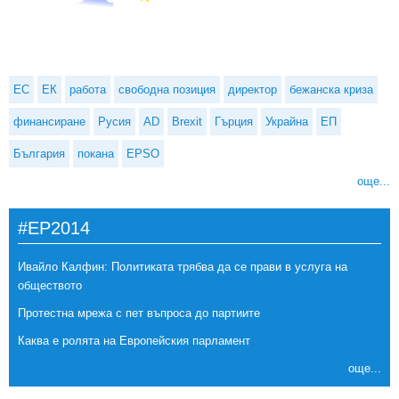
ЕС
ЕК
работа
свободна позиция
директор
бежанска криза
финансиране
Русия
AD
Brexit
Гърция
Украйна
ЕП
България
покана
EPSO
още...
#EP2014
Ивайло Калфин: Политиката трябва да се прави в услуга на
обществото
Протестна мрежа с пет въпроса до партиите
Каква е ролята на Европейския парламент
още...