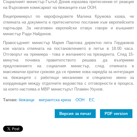
Социалният министър Гълъб Донев изразява притеснение от реакция
на Върховния комисариат на бежанците към ООН.
Вицепремиерът по еврофондовете Малина Крумова казва, че
отмяната на документа е притеснително послание към европейските
партньори. За негативен европейски отзвук говори и външният
министър Ради Найденов.
Правосъдният министър Мария Павлова директно пита Герджиков
кое налага отмяната на постановлението в петък в 18.00 часа.
Отговорът на премиера - това е желанието на президента. След 15-
минутна почивка правителството решава да възприеме
предложението на социалния министър, след отмяната в
максимални кратки срокове да се приеме нова наредба за интеграция
на бежанците с работещи механизми и специално звено за
координация между отделните ведомства с отговорности в процеса,
за което настоява и МВР министърът Пламен Узунов.
Тагове:
бежанци
мигрантска криза
ООН
ЕС
Версия за печат
PDF version