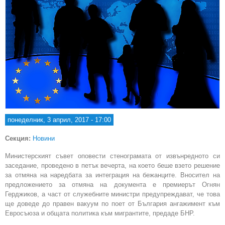
понеделник, 3 април, 2017 - 17:00
Секция:
Новини
Министерският съвет оповести стенограмата от извънредното си
заседание, проведено в петък вечерта, на което беше взето решение
за отмяна на наредбата за интеграция на бежанците. Вносител на
предложението за отмяна на документа е премиерът Огнян
Герджиков, а част от служебните министри предупреждават, че това
ще доведе до правен вакуум по поет от България ангажимент към
Евросъюза и общата политика към мигрантите, предаде БНР.