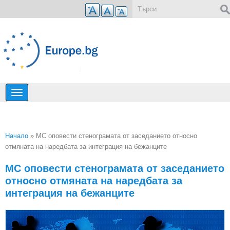
Премини към основното съдържание
Форма за търсене
Начало
» МС оповести стенограмата от заседанието относно
отмяната на наредбата за интеграция на бежанците
Вие сте тук
МС оповести стенограмата от заседанието
относно отмяната на наредбата за
интеграция на бежанците