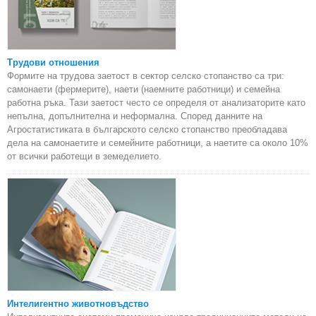
Трудови отношения
Формите на трудова заетост в сектор селско стопанство са три:
самонаети (фермерите), наети (наемните работници) и семейна
работна ръка. Тази заетост често се определя от анализаторите като
непълна, допълнителна и неформална. Според данните на
Агростатистиката в българското селско стопанство преобладава
дела на самонаетите и семейните работници, а наетите са около 10%
от всички работещи в земеделието.
Интелигентно животновъдство