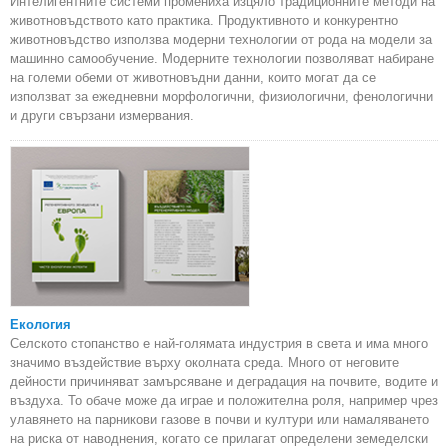
Интелигентните системи промениха изцяло традиционните методи на
животновъдството като практика. Продуктивното и конкурентно
животновъдство използва модерни технологии от рода на модели за
машинно самообучение. Модерните технологии позволяват набиране
на големи обеми от животновъдни данни, които могат да се
използват за ежедневни морфологични, физиологични, фенологични
и други свързани измервания.
Екология
Селското стопанство е най-голямата индустрия в света и има много
значимо въздействие върху околната среда. Много от неговите
дейности причиняват замърсяване и деградация на почвите, водите и
въздуха. То обаче може да играе и положителна роля, например чрез
улавянето на парникови газове в почви и култури или намаляването
на риска от наводнения, когато се прилагат определени земеделски