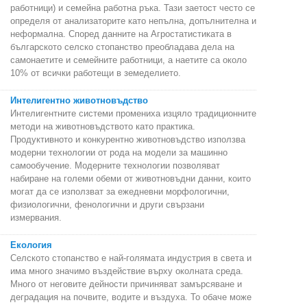
работници) и семейна работна ръка. Тази заетост често се
определя от анализаторите като непълна, допълнителна и
неформална. Според данните на Агростатистиката в
българското селско стопанство преобладава дела на
самонаетите и семейните работници, а наетите са около
10% от всички работещи в земеделието.
Интелигентно животновъдство
Интелигентните системи промениха изцяло традиционните
методи на животновъдството като практика.
Продуктивното и конкурентно животновъдство използва
модерни технологии от рода на модели за машинно
самообучение. Модерните технологии позволяват
набиране на големи обеми от животновъдни данни, които
могат да се използват за ежедневни морфологични,
физиологични, фенологични и други свързани
измервания.
Екология
Селското стопанство е най-голямата индустрия в света и
има много значимо въздействие върху околната среда.
Много от неговите дейности причиняват замърсяване и
деградация на почвите, водите и въздуха. То обаче може