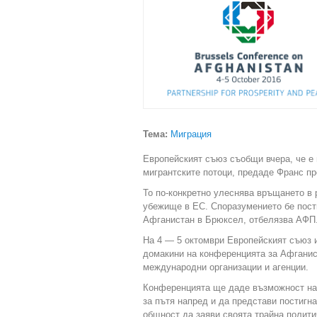
Тема:
Миграция
Европейският съюз съобщи вчера, че е
мигрантските потоци, предаде Франс пр
То по-конкретно улеснява връщането в 
убежище в ЕС. Споразумението бе пост
Афганистан в Брюксел, отбелязва АФП
На 4 — 5 октомври Европейският съюз 
домакини на конференцията за Афганист
международни организации и агенции.
Конференцията ще даде възможност на
за пътя напред и да представи постигн
общност да заяви своята трайна полити