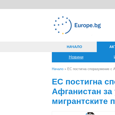
Премини към основното съдържание
НАЧАЛО
АК
Новини
Начало
» ЕС постигна споразумение с А
Вие сте тук
ЕС постигна с
Афганистан за
мигрантските 