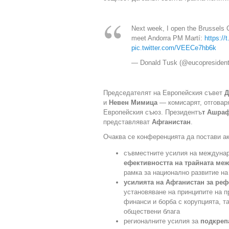
Next week, I open the Brussels 
meet Andorra PM Martí:
https:/
pic.twitter.com/VEECe7hb6k
— Donald Tusk (@eucopresiden
Председателят на Европейския съвет
Д
и
Невен Мимица
— комисарят, отговар
Европейския съюз. Президентъ
т Ашраф
представляват
Афганистан
.
Очаква се конференцията да постави ак
съвместните усилия на междунар
ефективността на трайната ме
рамка за национално развитие н
усилията на Афганистан за ре
установяване на принципите на п
финанси и борба с корупцията, т
обществени блага
регионалните усилия за
подкреп