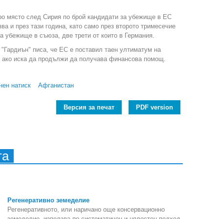
ро място след Сирия по брой кандидати за убежище в ЕС
зва и през тази година, като само през второто тримесечие
а убежище в съюза, две трети от които в Германия.
"Гардиън" писа, че ЕС е поставил таен ултиматум на
 ако иска да продължи да получава финансова помощ.
нен натиск
Афганистан
Версия за печат
PDF version
та
Регенеративно земеделие
Регенеративното, или наричано още консервационно
земеделие, използва по-систематичен и цялостен подход