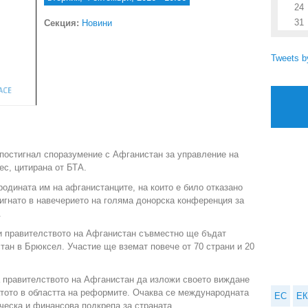
24
31
Секция:
Новини
Tweets 
 постигнал споразумение с Афганистан за управление на
ес, цитирана от БТА.
родината им на афганистанците, на които е било отказано
игнато в навечерието на голяма донорска конференция за
.
и правителството на Афганистан съвместно ще бъдат
ан в Брюксел. Участие ще вземат повече от 70 страни и 20
 правителството на Афганистан да изложи своето виждане
атото в областта на реформите. Очаква се международната
ЕС
ЕК
ческа и финансова подкрепа за страната.