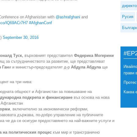
директо
Русия
Conference on Afghanistan with
@ashrafghani
and
/t.co/lQ69ACr7H7
#AfghanConf
Българ
t)
September 30, 2016
#EP
оналд Туск,
върховният представител
Федерика Могерини
ящ за сътрудничеството за развитие, ще представляват
Ивайло
 Ган
и и министър-председателят д-р
Абдула Абдула
ще
прави 
цент на три нива:
Протес
одната общност и Афганистан за повишаване на
Каква 
ждународна подкрепа и финансиране
въз основа на нова
а Афганистан
форми
, включително за икономически реформи,
равовата държава, по-добро управление на публичните
ака че да се осигури предоставянето на най-важните услуги и
а на политическия процес
към мир и трансгранично