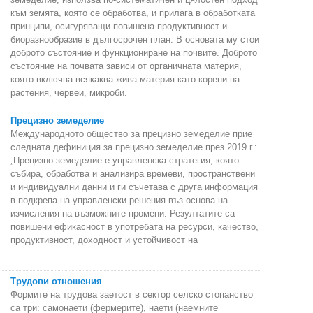
към земята, която се обработва, и прилага в обработката
принципи, осигуряващи повишена продуктивност и
биоразнообразие в дългосрочен план. В основата му стои
доброто състояние и функциониране на почвите. Доброто
състояние на почвата зависи от органичната материя,
която включва всякаква жива материя като корени на
растения, червеи, микроби.
Прецизно земеделие
Международното общество за прецизно земеделие прие
следната дефиниция за прецизно земеделие през 2019 г.:
„Прецизно земеделие е управленска стратегия, която
събира, обработва и анализира времеви, пространствени
и индивидуални данни и ги съчетава с друга информация
в подкрепа на управленски решения въз основа на
изчисления на възможните промени. Резултатите са
повишени ефикасност в употребата на ресурси, качество,
продуктивност, доходност и устойчивост на
Трудови отношения
Формите на трудова заетост в сектор селско стопанство
са три: самонаети (фермерите), наети (наемните