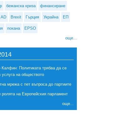
р
бежанска криза
финансиране
AD
Brexit
Гърция
Украйна
ЕП
ия
покана
EPSO
още...
2014
 Калфин: Политиката трябва да се
в услуга на обществото
тна мрежа с пет въпроса до партиите
е ролята на Европейския парламент
още...