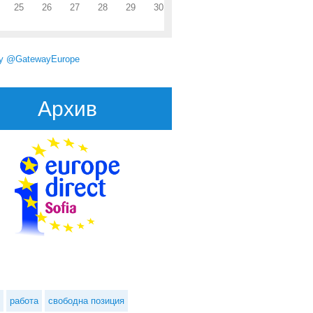
25
26
27
28
29
30
by @GatewayEurope
Архив
работа
свободна позиция