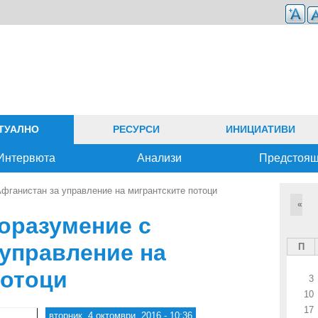
ТУАЛНО
РЕСУРСИ
ИНИЦИАТИВИ
Интервюта
Анализи
Предстоя
фганистан за управление на мигрантските потоци
«
поразумение с
 управление на
П
потоци
3
10
17
вторник, 4 октомври, 2016 - 10:36