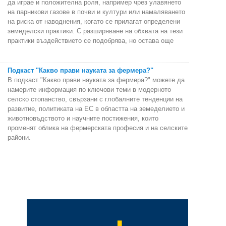
да играе и положителна роля, например чрез улавянето
на парникови газове в почви и култури или намаляването
на риска от наводнения, когато се прилагат определени
земеделски практики. С разширяване на обхвата на тези
практики въздействието се подобрява, но остава още
Подкаст "Какво прави науката за фермера?"
В подкаст "Какво прави науката за фермера?" можете да
намерите информация по ключови теми в модерното
селско стопанство, свързани с глобалните тенденции на
развитие, политиката на ЕС в областта на земеделието и
животновъдството и научните постижения, които
променят облика на фермерската професия и на селските
райони.