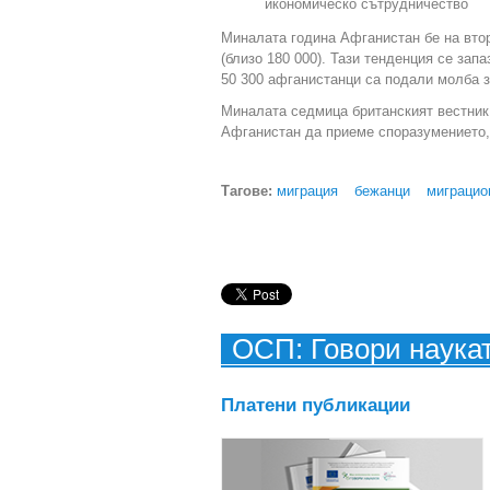
икономическо сътрудничество
Миналата година Афганистан бе на вто
(близо 180 000). Тази тенденция се запа
50 300 афганистанци са подали молба з
Миналата седмица британският вестник 
Афганистан да приеме споразумението,
Тагове:
миграция
бежанци
миграцио
ОСП: Говори наука
Платени публикации