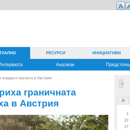
ТУАЛНО
РЕСУРСИ
ИНИЦИАТИВИ
Интервюта
Анализи
Предстоя
 ограда и нахлуха в Австрия
«
риха граничната
ха в Австрия
П
3
10
17