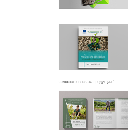
селскостопанската продукция.“