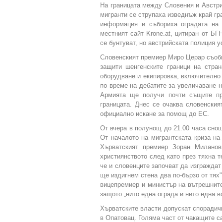
На границата между Словения и Австри
мигранти се струпаха изведнъж край г
информация и събориха оградата на 
местният сайт Krone.at, цитиран от БГ
се бунтуват, но австрийската полиция у
Словенският премиер Миро Церар съобщ
защити шенгенските граници на стра
оборудване и екипировка, включително
по време на дебатите за увеличаване 
Армията ще получи почти същите пр
границата. Днес се очаква словенски
официално искане за помощ до ЕС.
От вчера в полунощ до 21.00 часа сно
От началото на мигрантската криза на
Хърватският премиер Зоран Миланов
християнството след като през тяхна т
че и словенците започват да изграждат
ще издигнем стена два по-бързо от тях
вицепремиер и министър на вътрешните
защото „нито една ограда и нито една в
Хърватските власти допускат спорадич
в Опатовац. Голяма част от чакащите са