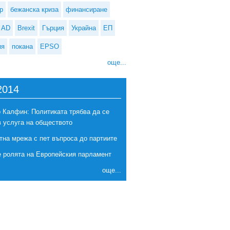
р
бежанска криза
финансиране
AD
Brexit
Гърция
Украйна
ЕП
ия
покана
EPSO
още...
2014
 Калфин: Политиката трябва да се
в услуга на обществото
тна мрежа с пет въпроса до партиите
е ролята на Европейския парламент
още...