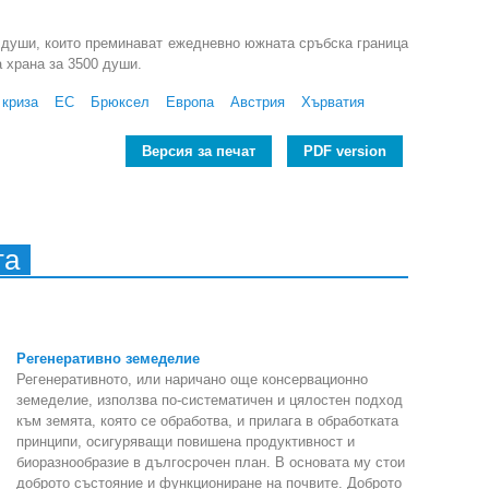
0 души, които преминават ежедневно южната сръбска граница
 храна за 3500 души.
 криза
ЕС
Брюксел
Европа
Австрия
Хърватия
Версия за печат
PDF version
та
Регенеративно земеделие
Регенеративното, или наричано още консервационно
земеделие, използва по-систематичен и цялостен подход
към земята, която се обработва, и прилага в обработката
принципи, осигуряващи повишена продуктивност и
биоразнообразие в дългосрочен план. В основата му стои
доброто състояние и функциониране на почвите. Доброто