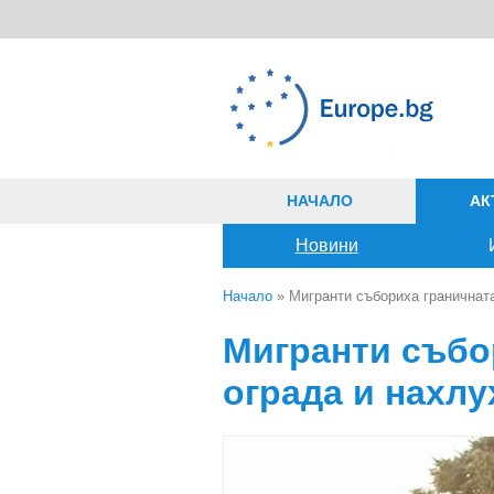
Премини към основното съдържание
НАЧАЛО
АК
Новини
Начало
» Мигранти събориха граничната
Вие сте тук
Мигранти събо
ограда и нахлу