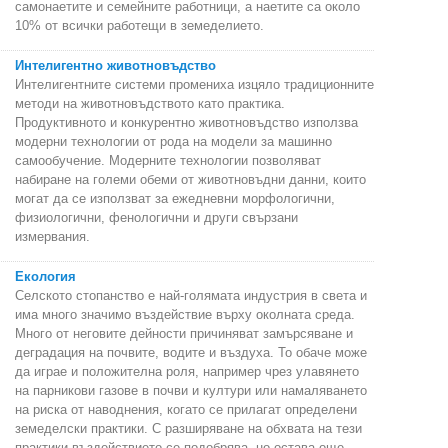
самонаетите и семейните работници, а наетите са около
10% от всички работещи в земеделието.
Интелигентно животновъдство
Интелигентните системи промениха изцяло традиционните
методи на животновъдството като практика.
Продуктивното и конкурентно животновъдство използва
модерни технологии от рода на модели за машинно
самообучение. Модерните технологии позволяват
набиране на големи обеми от животновъдни данни, които
могат да се използват за ежедневни морфологични,
физиологични, фенологични и други свързани
измервания.
Екология
Селското стопанство е най-голямата индустрия в света и
има много значимо въздействие върху околната среда.
Много от неговите дейности причиняват замърсяване и
деградация на почвите, водите и въздуха. То обаче може
да играе и положителна роля, например чрез улавянето
на парникови газове в почви и култури или намаляването
на риска от наводнения, когато се прилагат определени
земеделски практики. С разширяване на обхвата на тези
практики въздействието се подобрява, но остава още