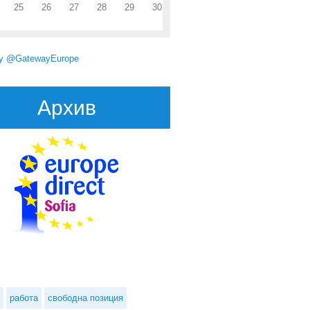
25
26
27
28
29
30
by @GatewayEurope
Архив
работа
свободна позиция