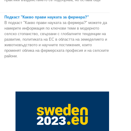
Подкаст "Какво прави науката за фермера?"
В подкаст "Какво прави науката за фермера?" можете да
намерите информация по ключови теми в модерното
селско стопанство, свързани с глобалните тенденции на
развитие, политиката на ЕС в областта на земеделието и
животновъдството и научните постижения, които
променят облика на фермерската професия и на селските
райони.