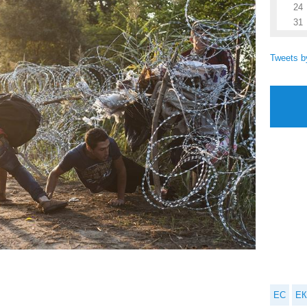
24
31
Tweets 
ЕС
ЕК