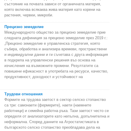
състояние на почвата зависи от органичната материя,
която включва всякаква жива материя като корени на
растения, червеи, микроби.
Прецизно земеделие
Международното общество за прецизно земеделие прие
следната дефиниция за прецизно земеделие през 2019 г.:
„Прецизно земеделие е управленска стратегия, която
събира, обработва и анализира времеви, пространствени
и индивидуални данни и ги съчетава с друга информация
в подкрепа на управленски решения въз основа на
изчисления на възможните промени. Резултатите са
повишени ефикасност в употребата на ресурси, качество,
продуктивност, доходност и устойчивост на
Трудови отношения
Формите на трудова заетост в сектор селско стопанство
са три: самонаети (фермерите), наети (наемните
работници) и семейна работна ръка. Тази заетост често се
определя от анализаторите като непълна, допълнителна и
неформална. Според данните на Агростатистиката в
българското селско стопанство преобладава дела на