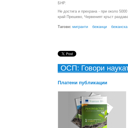
БНР.
Не достига и прехрана - при около 500
край Прешево, Червеният кръст раздава
Тагове:
мигранти
бежанци
бежанска
ОСП: Говори наука
Платени публикации