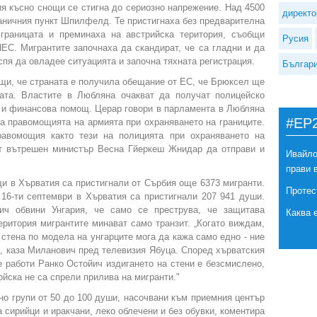
я късно снощи се стигна до сериозно напрежение. Над 4500
директо
раничния пункт Шпилфелд. Те пристигнаха без предварителна
границата и преминаха на австрийска територия, съобщи
Русия
НЕС. Мигрантите започнаха да скандират, че са гладни и да
спя да овладее ситуацията и започна тяхната регистрация.
Българ
и, че страната е получила обещание от ЕС, че Брюксел ще
ната. Властите в Любляна очакват да получат полицейско
 и финансова помощ. Церар говори в парламента в Любляна
#EP
на правомощията на армията при охраняването на границите.
авомощия както тези на полицията при охраняването на
ят вътрешен министър Весна Гйеркеш Жнидар да отправи и
Ивайло
прави 
щи в Хърватия са пристигнали от Сърбия още 6373 мигранти.
Протес
 16-ти септември в Хърватия са пристигнали 207 941 души.
ич обвини Унгария, че само се преструва, че защитава
Каква 
еритория мигрантите минават само транзит. „Когато виждам,
 стена по модела на унгарците мога да кажа само едно - ние
", каза Миланович пред телевизия Ябуца. Според хърватския
 работи Ранко Остойич издигането на стени е безсмислено,
ойска не са спрели прилива на мигранти."
но групи от 50 до 100 души, насочвани към приемния център
 сирийци и иракчани, леко облечени и без обувки, коментира