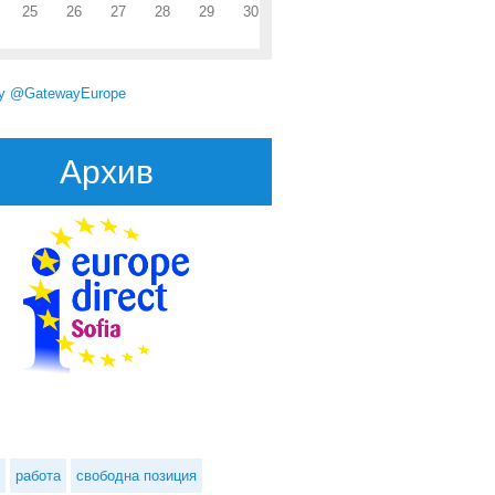
25
26
27
28
29
30
by @GatewayEurope
Архив
работа
свободна позиция