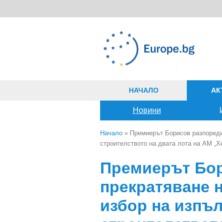
Премини към основното съдържание
НАЧАЛО
АК
Новини
Начало
» Премиерът Борисов разпореди 
строителството на двата лота на АМ „Х
Вие сте тук
Премиерът Бо
прекратяване н
избор на изпъл