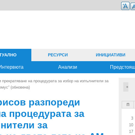
ТУАЛНО
РЕСУРСИ
ИНИЦИАТИВИ
Интервюта
Анализи
Предстоя
прекратяване на процедурата за избор на изпълнители за
«
емус“ (обновена)
рисов разпореди
П
а процедурата за
3
нители за
10
17