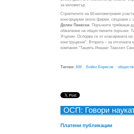
за километър.
Строителите на 60-километровия участъ
консорциуми около фирми, свързани с 
Делян Пеевски
. Поръчките трябваше д
обжалване на обществените поръчки. Т
Угърчин. Оспорва се от класираната на
конструциони". Втората – за отсечката
компания "Ташяпъ Иншаат Тааххют Сан
Тагове:
АМ
Бойко Борисов
обществ
ОСП: Говори наука
Платени публикации