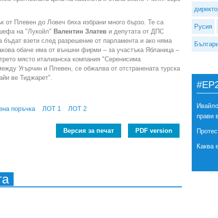
директо
к от Плевен до Ловеч бяха избрани много бързо. Те са
Русия
шефа на "Лукойл"
Валентин Златев
и депутата от ДПС
а бъдат взети след разрешение от парламента и ако няма
Българ
акова обаче има от външни фирми – за участъка Ябланица –
 трето място италианска компания "Серенисима
 между Угърчин и Плевен, се обжалва от отстранената турска
айи ве Тиджарет".
#EP
Ивайло
ена поръчка
ЛОТ 1
ЛОТ 2
прави 
Версия за печат
PDF version
Протес
Каква 
та