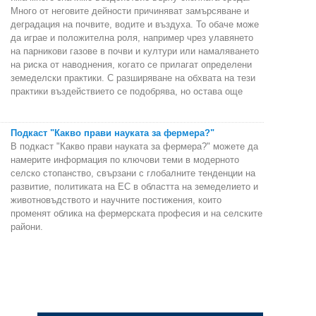
Много от неговите дейности причиняват замърсяване и
деградация на почвите, водите и въздуха. То обаче може
да играе и положителна роля, например чрез улавянето
на парникови газове в почви и култури или намаляването
на риска от наводнения, когато се прилагат определени
земеделски практики. С разширяване на обхвата на тези
практики въздействието се подобрява, но остава още
Подкаст "Какво прави науката за фермера?"
В подкаст "Какво прави науката за фермера?" можете да
намерите информация по ключови теми в модерното
селско стопанство, свързани с глобалните тенденции на
развитие, политиката на ЕС в областта на земеделието и
животновъдството и научните постижения, които
променят облика на фермерската професия и на селските
райони.