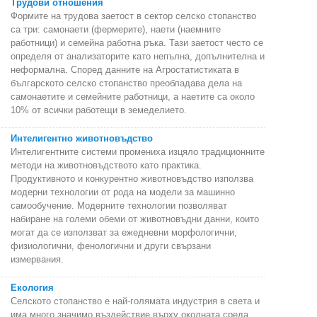
Трудови отношения
Формите на трудова заетост в сектор селско стопанство
са три: самонаети (фермерите), наети (наемните
работници) и семейна работна ръка. Тази заетост често се
определя от анализаторите като непълна, допълнителна и
неформална. Според данните на Агростатистиката в
българското селско стопанство преобладава дела на
самонаетите и семейните работници, а наетите са около
10% от всички работещи в земеделието.
Интелигентно животновъдство
Интелигентните системи промениха изцяло традиционните
методи на животновъдството като практика.
Продуктивното и конкурентно животновъдство използва
модерни технологии от рода на модели за машинно
самообучение. Модерните технологии позволяват
набиране на големи обеми от животновъдни данни, които
могат да се използват за ежедневни морфологични,
физиологични, фенологични и други свързани
измервания.
Екология
Селското стопанство е най-голямата индустрия в света и
има много значимо въздействие върху околната среда.