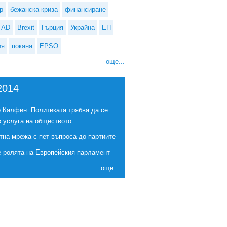
р
бежанска криза
финансиране
AD
Brexit
Гърция
Украйна
ЕП
ия
покана
EPSO
още...
2014
 Калфин: Политиката трябва да се
в услуга на обществото
тна мрежа с пет въпроса до партиите
е ролята на Европейския парламент
още...