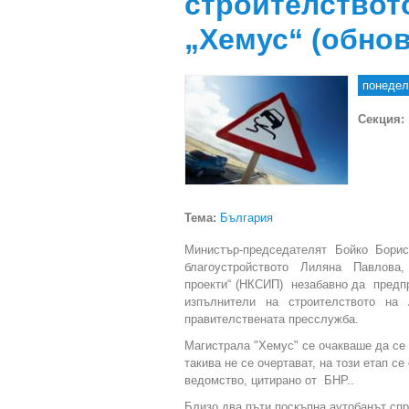
строителството
„Хемус“ (обнов
понедел
Секция:
Тема:
България
Министър-председателят Бойко Борис
благоустройството Лиляна Павлова,
проекти“ (НКСИП) незабавно да предпр
изпълнители на строителството на
правителствената пресслужба.
Магистрала "Хемус" се очакваше да се 
такива не се очертават, на този етап с
ведомство, цитирано от БНР..
Близо два пъти поскъпна аутобанът спр