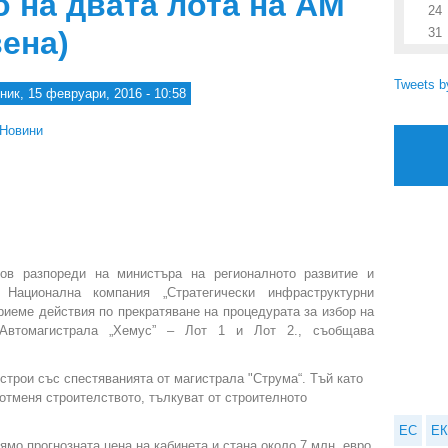
 на двата лота на АМ
24
ена)
31
Tweets 
ник, 15 февруари, 2016 - 10:58
Новини
ов разпореди на министъра на регионалното развитие и
 Национална компания „Стратегически инфраструктурни
иеме действия по прекратяване на процедурата за избор на
 Автомагистрала „Хемус” – Лот 1 и Лот 2., съобщава
строи със спестяванията от магистрала "Струма“. Тъй като
е отменя строителството, тълкуват от строителното
ЕС
ЕК
ямо прогнозната цена на кабинета и стана около 7 млн. евро