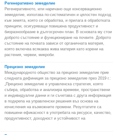
Регенеративно земеделие
Регенеративното, или наричано още консервационно
земеделие, използва по-систематичен и цялостен подход
към земята, която се обработва, и прилага в обработката
принципи, осигуряващи повишена продуктивност и
биоразнообразие в дългосрочен план. В основата му стои
доброто състояние и функциониране на почвите. Доброто
състояние на почвата зависи от органичната материя,
която включва всякаква жива материя като корени на
растения, червеи, микроби.
Прецизно земеделие
Международното общество за прецизно земеделие прие
следната дефиниция за прецизно земеделие през 2019 г.:
„Прецизно земеделие е управленска стратегия, която
събира, обработва и анализира времеви, пространствени
и индивидуални данни и ги съчетава с друга информация
в подкрепа на управленски решения въз основа на
изчисления на възможните промени. Резултатите са
повишени ефикасност в употребата на ресурси, качество,
продуктивност, доходност и устойчивост на