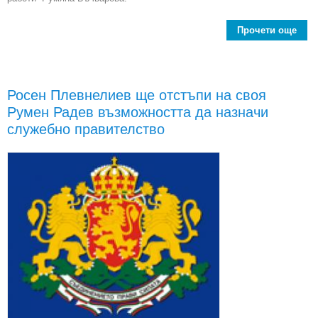
Прочети още
abo
и
депу
Росен Плевнелиев ще отстъпи на своя
Румен Радев възможността да назначи
На
съ
служебно правителство