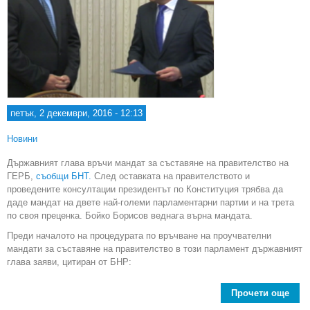
петък, 2 декември, 2016 - 12:13
Новини
Държавният глава връчи мандат за съставяне на правителство на
ГЕРБ,
съобщи БНТ.
След оставката на правителството и
проведените консултации президентът по Конституция трябва да
даде мандат на двете най-големи парламентарни партии и на трета
по своя преценка. Бойко Борисов веднага върна мандата.
Преди началото на процедурата по връчване на проучвателни
мандати за съставяне на правителство в този парламент държавният
глава заяви, цитиран от БНР:
Прочети още
a