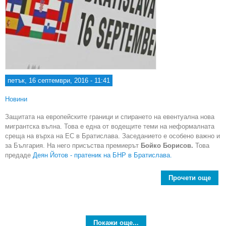
петък, 16 септември, 2016 - 11:41
Новини
Защитата на европейските граници и спирането на евентуална нова
мигрантска вълна. Това е една от водещите теми на неформалната
среща на върха на ЕС в Братислава. Заседанието е особено важно и
за България. На него присъства премиерът
Бойко Борисов.
Това
предаде
Деян Йотов - пратеник на БНР в Братислава.
Прочети още
Бъ
на
об
ли
Покажи още...