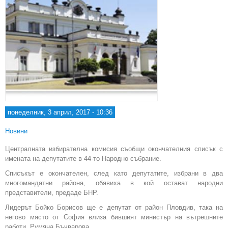
понеделник, 3 април, 2017 - 10:36
Новини
Централната избирателна комисия съобщи окончателния списък с
имената на депутатите в 44-то Народно събрание.
Списъкът е окончателен, след като депутатите, избрани в два
многомандатни района, обявиха в кой остават народни
представители, предаде БНР.
Лидерът Бойко Борисов ще е депутат от район Пловдив, така на
негово място от София влиза бившият министър на вътрешните
работи Румяна Бъчварова.