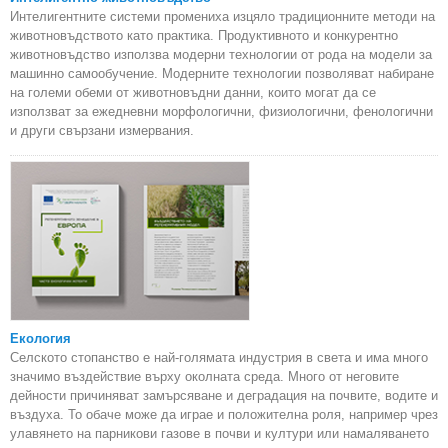
Интелигентните системи промениха изцяло традиционните методи на
животновъдството като практика. Продуктивното и конкурентно
животновъдство използва модерни технологии от рода на модели за
машинно самообучение. Модерните технологии позволяват набиране
на големи обеми от животновъдни данни, които могат да се
използват за ежедневни морфологични, физиологични, фенологични
и други свързани измервания.
Екология
Селското стопанство е най-голямата индустрия в света и има много
значимо въздействие върху околната среда. Много от неговите
дейности причиняват замърсяване и деградация на почвите, водите и
въздуха. То обаче може да играе и положителна роля, например чрез
улавянето на парникови газове в почви и култури или намаляването