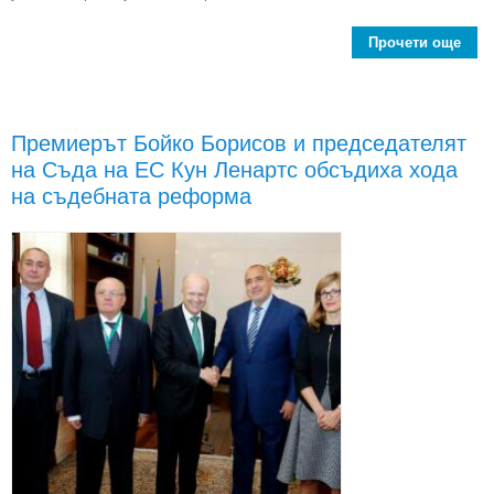
Прочети още
Бо
раз
Премиерът Бойко Борисов и председателят
те
на Съда на ЕС Кун Ленартс обсъдиха хода
Вла
на съдебната реформа
(обн