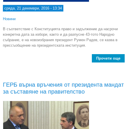
сряда, 21 декември, 2016 - 13:34
Новини
В съответствие с Конституцията право и задължение да насрочи
конкретна дата за избори, както и да разпусне 43-тото Народно
събрание, е на новоизбрания президент Румен Радев, се казва в
прессъобщение на президентската институция.
Прочети още
ab
Пл
щ
Ру
ГЕРБ върна връчения от президента мандат
въз
за съставяне на правителство
д
пра