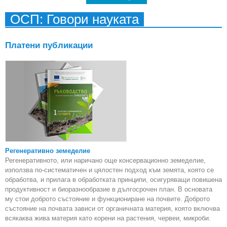
Брат
ОСП: Говори науката
Платени публикации
Регенеративно земеделие
Регенеративното, или наричано още консервационно земеделие,
използва по-систематичен и цялостен подход към земята, която се
обработва, и прилага в обработката принципи, осигуряващи повишена
продуктивност и биоразнообразие в дългосрочен план. В основата
му стои доброто състояние и функциониране на почвите. Доброто
състояние на почвата зависи от органичната материя, която включва
всякаква жива материя като корени на растения, червеи, микроби.