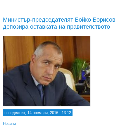
връ
п
Министър-председателят Бойко Борисов
със
депозира оставката на правителството
прав
понеделник, 14 ноември, 2016 - 13:12
Новини