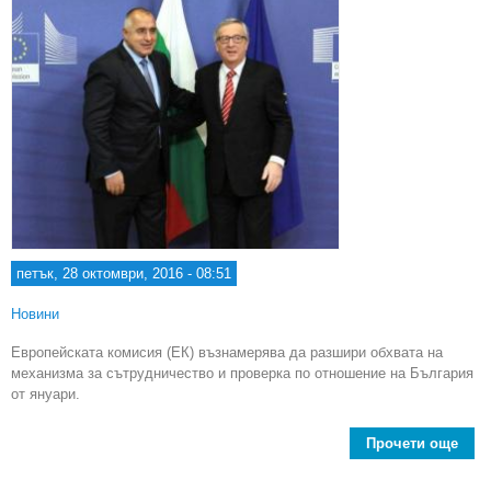
петък, 28 октомври, 2016 - 08:51
Новини
Европейската комисия (ЕК) възнамерява да разшири обхвата на
механизма за сътрудничество и проверка по отношение на България
от януари.
Прочети още
a
пла
р