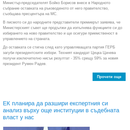
Министър-председателят Бойко Борисов внесе в Народното
събрание оставката на ръководеното от него правителство,
съобщава пресцентъра на МС.
В писмото си до народните представители премиерът заявява, че
Министерският съвет ще продължи да изпълнява функциите си до
избирането на ново правителство и ще осигури приемственост в
управлението на страната.
До оставката се стигна след като управляващата партия ГЕРБ
загуби президентските избори. Техният кандидат Цецка Цачева
получи изключително нисък резултат - 35% срещу 59% за новия
президент Румен Радев.
Прочети още
пре
Бой
ЕК планира да разшири експертния си
о
анализ върху още институции в съдебната
прав
власт у нас