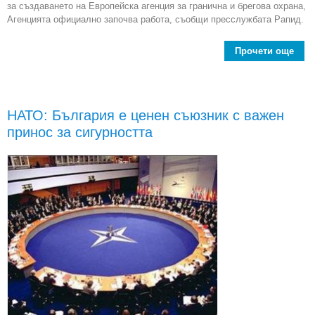
за създаването на Европейска агенция за гранична и брегова охрана,
Агенцията официално започва работа, съобщи пресслужбата Рапид.
Прочети още
Евро
а
г
НАТО: България е ценен съюзник с важен
принос за сигурността