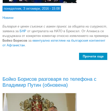
понеделник, 3 октомври, 2016 - 15:08
Новини
България е ценен съюзник с важен принос за общата ни сигурност
,
заявиха за
БНР
от централата на НАТО в Брюксел. От Алианса се
въздържаха от конкретен коментар относно изявлението на премиера
Бойко Борисов
за
евентуално изтегляне на българския контингент
от Афганистан
.
Прочети още
Бъл
съ
Бойко Борисов разговаря по телефона с
Владимир Путин (обновена)
пр
сигу