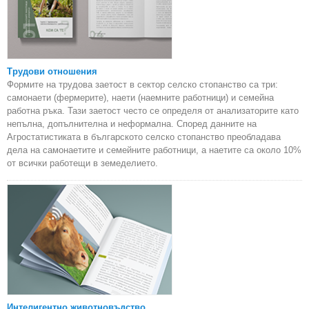
Трудови отношения
Формите на трудова заетост в сектор селско стопанство са три:
самонаети (фермерите), наети (наемните работници) и семейна
работна ръка. Тази заетост често се определя от анализаторите като
непълна, допълнителна и неформална. Според данните на
Агростатистиката в българското селско стопанство преобладава
дела на самонаетите и семейните работници, а наетите са около 10%
от всички работещи в земеделието.
Интелигентно животновъдство