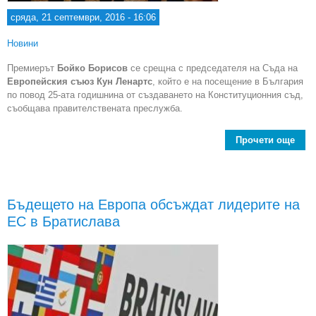
сряда, 21 септември, 2016 - 16:06
Новини
Премиерът
Бойко Борисов
се срещна с председателя на Съда на
Европейския съюз Кун Ленартс
, който е на посещение в България
по повод 25-ата годишнина от създаването на Конституционния съд,
съобщава правителствената преслужба.
Прочети още
пред
Бъдещето на Европа обсъждат лидерите на
на 
ЕС в Братислава
К