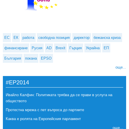
ЕС
ЕК
работа
свободна позиция
директор
бежанска криза
финансиране
Русия
AD
Brexit
Гърция
Украйна
ЕП
България
покана
EPSO
още...
#EP2014
Ивайло Калфин: Политиката трябва да се прави в услуга на
обществото
Протестна мрежа с пет въпроса до партиите
Каква е ролята на Европейския парламент
още...