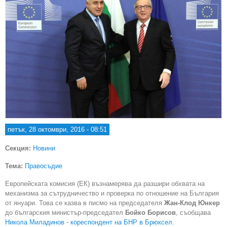
петък, 28 октомври, 2016 - 08:51
Секция:
Новини
Тема:
Правосъдие
Европейската комисия (ЕК) възнамерява да разшири обхвата на
механизма за сътрудничество и проверка по отношение на България
от януари. Това се казва в писмо на председателя
Жан-Клод Юнкер
до българския министър-председател
Бойко Борисов
, съобщава
Никола Миладинов - кореспондент на БНР в Брюксел.