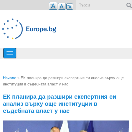
Премини към основното съдържание
Форма за търсене
Начало
» ЕК планира да разшири експертния си анализ върху още
институции в съдебната власт у нас
Вие сте тук
ЕК планира да разшири експертния си
анализ върху още институции в
съдебната власт у нас