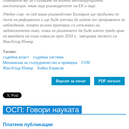
плановете му за създаване на единна антикорупционна
институция,
пише още ръководителят на ЕК и още:
Убеден съм, че под ваше ръководство България ще продължи по
пътя на реформите и ще бъде готова да излезе от програмата за
наблюдение, когато всички критерии са изпълнени на
задоволително ниво, така че решението да бъде взето преди края
на мандата на тази комисия през 2019 г.,
завършва писмото си
Жан-Клод Юнкер.
Тагове:
съдебна власт
съдебна система
Механизъм за сътрудничество и проверка
CVM
Жан-Клод Юнкер
Бойко Борисов
Версия за печат
PDF version
ОСП: Говори науката
Платени публикации