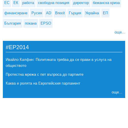
ЕС
ЕК
работа
свободна позиция
директор
бежанска криза
финансиране
Русия
AD
Brexit
Гърция
Украйна
ЕП
България
покана
EPSO
още...
#EP2014
Ивайло Калфин: Политиката трябва да се прави в услуга на
обществото
Протестна мрежа с пет въпроса до партиите
Каква е ролята на Европейския парламент
още...