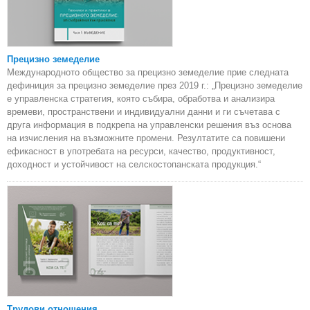
Прецизно земеделие
Международното общество за прецизно земеделие прие следната
дефиниция за прецизно земеделие през 2019 г.: „Прецизно земеделие
е управленска стратегия, която събира, обработва и анализира
времеви, пространствени и индивидуални данни и ги съчетава с
друга информация в подкрепа на управленски решения въз основа
на изчисления на възможните промени. Резултатите са повишени
ефикасност в употребата на ресурси, качество, продуктивност,
доходност и устойчивост на селскостопанската продукция.“
Трудови отношения