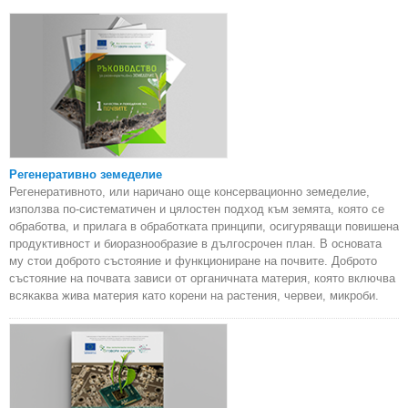
Регенеративно земеделие
Регенеративното, или наричано още консервационно земеделие,
използва по-систематичен и цялостен подход към земята, която се
обработва, и прилага в обработката принципи, осигуряващи повишена
продуктивност и биоразнообразие в дългосрочен план. В основата
му стои доброто състояние и функциониране на почвите. Доброто
състояние на почвата зависи от органичната материя, която включва
всякаква жива материя като корени на растения, червеи, микроби.