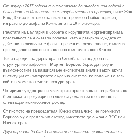
От януари 2017 година възнамеряваме да въведем нов подход в
докладите по Механизма за сътрудничество и проверка
, пише Жан-
Клод Юнкер в отговор на писмо от премиера Бойко Борисов,
изпратено до шефа на Комисията на 19-и октомври.
Работата на България в борбата с корупцията и организираната
престъпност се е оказала полезна, като е разкрила нуждата от
действия в различните фази – превенция, разследване, съдебно
преследване и решенията на ниво съд, смята още Юнкер.
Той е наредил на директора на Службата за подкрепа на
структурните реформи –
Мартен Вервей
, бързо да проучи
възможностите за разширяване експертния анализ върху други
институции от българската съдебна система, по подобие на този,
който в момента тече за прокуратурата.
Четирима чуждестранни магистрати правят анализ на работата на
българските прокурори по ключови дела и той ще залегне в
следващия мониторингов доклад.
От писмото на председателя Юнкер става ясно, че премиерът
Борисов му е предложил сътрудничеството да обхване ВСС или
Инспектората:
Друг вариант би бил да помогнем на вашето правителство с