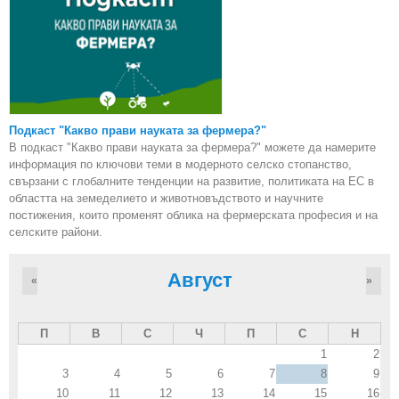
Подкаст "Какво прави науката за фермера?"
В подкаст "Какво прави науката за фермера?" можете да намерите
информация по ключови теми в модерното селско стопанство,
свързани с глобалните тенденции на развитие, политиката на ЕС в
областта на земеделието и животновъдството и научните
постижения, които променят облика на фермерската професия и на
селските райони.
Август
«
»
П
В
С
Ч
П
С
Н
1
2
3
4
5
6
7
8
9
10
11
12
13
14
15
16