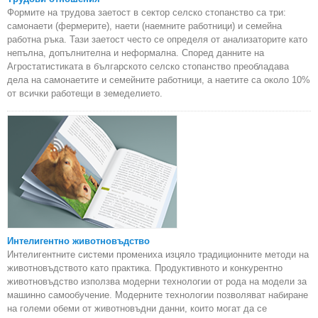
Формите на трудова заетост в сектор селско стопанство са три:
самонаети (фермерите), наети (наемните работници) и семейна
работна ръка. Тази заетост често се определя от анализаторите като
непълна, допълнителна и неформална. Според данните на
Агростатистиката в българското селско стопанство преобладава
дела на самонаетите и семейните работници, а наетите са около 10%
от всички работещи в земеделието.
Интелигентно животновъдство
Интелигентните системи промениха изцяло традиционните методи на
животновъдството като практика. Продуктивното и конкурентно
животновъдство използва модерни технологии от рода на модели за
машинно самообучение. Модерните технологии позволяват набиране
на големи обеми от животновъдни данни, които могат да се