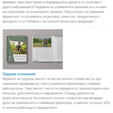
времеви, пространствени и индивидуални данни и ги съчетава с
друга информация в подкрепа на управленски решения въз основа
на изчисления на възможните промени. Резултатите са повишени
ефикасност в употребата на ресурси, качество, продуктивност,
доходност и устойчивост на селскостопанската продукция.“
Трудови отношения
Формите на трудова заетост в сектор селско стопанство са три:
самонаети (фермерите), наети (наемните работници) и семейна
работна ръка. Тази заетост често се определя от анализаторите като
непълна, допълнителна и неформална. Според данните на
Агростатистиката в българското селско стопанство преобладава
дела на самонаетите и семейните работници, а наетите са около 10%
от всички работещи в земеделието.