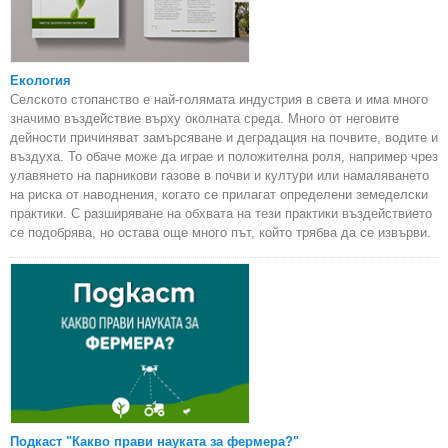
Екология
Селското стопанство е най-голямата индустрия в света и има много
значимо въздействие върху околната среда. Много от неговите
дейности причиняват замърсяване и деградация на почвите, водите и
въздуха. То обаче може да играе и положителна роля, например чрез
улавянето на парникови газове в почви и култури или намаляването
на риска от наводнения, когато се прилагат определени земеделски
практики. С разширяване на обхвата на тези практики въздействието
се подобрява, но остава още много път, който трябва да се извърви.
Подкаст "Какво прави науката за фермера?"