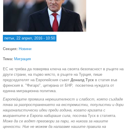
петък, 22 април, 2016 - 10:50
Секция:
Новини
Тема:
Миграция
ЕС не трябва да поверява ключа на своята безопасност в ръцете на
други страни, на първо място, в ръцете на Турция, пише
председателят на Европейския съвет
Доналд Туск
в статия във
френския в. "Фигаро", цитирана от БНР, посветена нуждата от
единна миграционна политика.
Европейците проявиха нерешителност и слабост, която създаде
почва за разпространението на екстремистки, популистки и дори
националистически идеи преди година, когато кризата с
мигрантите в Европа набираше сила
, посочва Туск в статията.
Може да се водят преговори за пари, но никога за нашите
ценности. Ние не можем да налагаме нашите правила на