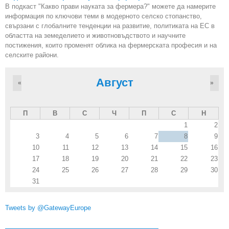
В подкаст "Какво прави науката за фермера?" можете да намерите
информация по ключови теми в модерното селско стопанство,
свързани с глобалните тенденции на развитие, политиката на ЕС в
областта на земеделието и животновъдството и научните
постижения, които променят облика на фермерската професия и на
селските райони.
Август
«
»
П
В
С
Ч
П
С
Н
1
2
3
4
5
6
7
8
9
10
11
12
13
14
15
16
17
18
19
20
21
22
23
24
25
26
27
28
29
30
31
Tweets by @GatewayEurope