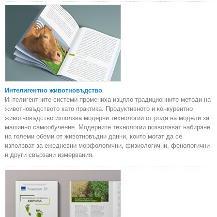
Интелигентно животновъдство
Интелигентните системи промениха изцяло традиционните методи на
животновъдството като практика. Продуктивното и конкурентно
животновъдство използва модерни технологии от рода на модели за
машинно самообучение. Модерните технологии позволяват набиране
на големи обеми от животновъдни данни, които могат да се
използват за ежедневни морфологични, физиологични, фенологични
и други свързани измервания.