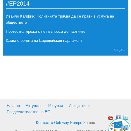
#EP2014
Ивайло Калфин: Политиката трябва да се прави в услуга на
обществото
Протестна мрежа с пет въпроса до партиите
Каква е ролята на Европейския парламент
още...
Начало
Актуално
Ресурси
Инициативи
Председателство на ЕС
Контакт с Gateway Europe
За нас