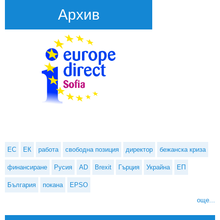
Архив
ЕС
ЕК
работа
свободна позиция
директор
бежанска криза
финансиране
Русия
AD
Brexit
Гърция
Украйна
ЕП
България
покана
EPSO
още...