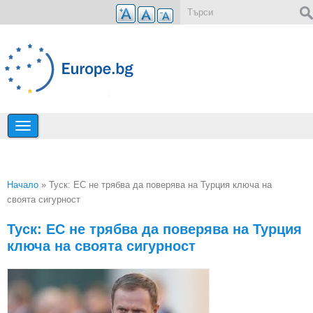
Премини към основното съдържание
Форма за търсене
Начало
» Туск: ЕС не трябва да поверява на Турция ключа на
своята сигурност
Вие сте тук
Туск: ЕС не трябва да поверява на Турция
ключа на своята сигурност