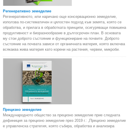
Регенеративно земеделие
Регенеративното, или наричано още консервационно земеделие,
използва по-систематичен и цялостен подход към земята, която се
обработва, и прилага в обработката принципи, осигуряващи повишена
продуктивност и биоразнообразие в дългосрочен план. В основата
му стои доброто състояние и функциониране на почвите. Доброто
състояние на почвата зависи от органичната материя, която включва
всякаква жива материя като корени на растения, червеи, микроби.
Прецизно земеделие
Международното общество за прецизно земеделие прие следната
дефиниция за прецизно земеделие през 2019 г.: „Прецизно земеделие
е управленска стратегия, която събира, обработва и анализира