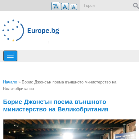
Премини към основното съдържание
Форма за търсене
Начало
» Борис Джонсън поема външното министерство на
Великобритания
Вие сте тук
Борис Джонсън поема външното
министерство на Великобритания