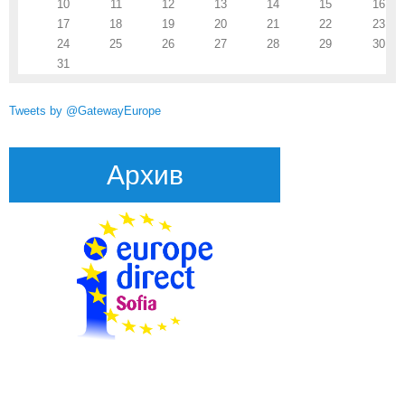
10
11
12
13
14
15
16
17
18
19
20
21
22
23
24
25
26
27
28
29
30
31
Tweets by @GatewayEurope
Архив