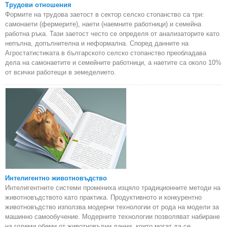
Трудови отношения
Формите на трудова заетост в сектор селско стопанство са три:
самонаети (фермерите), наети (наемните работници) и семейна
работна ръка. Тази заетост често се определя от анализаторите като
непълна, допълнителна и неформална. Според данните на
Агростатистиката в българското селско стопанство преобладава
дела на самонаетите и семейните работници, а наетите са около 10%
от всички работещи в земеделието.
Интелигентно животновъдство
Интелигентните системи промениха изцяло традиционните методи на
животновъдството като практика. Продуктивното и конкурентно
животновъдство използва модерни технологии от рода на модели за
машинно самообучение. Модерните технологии позволяват набиране
на големи обеми от животновъдни данни, които могат да се