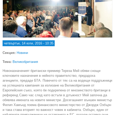
четвъртък, 14 юли, 2016 - 10:35
Секция:
Новини
Тема:
Великобритания
Новоназначеният британски премиер Тереза Мей обяви снощи
ключовите назначения в нейното правителство, предадоха
агенциите, предаде БТА. Повечето от тях са на водещи поддръжници
на успешната кампания за излизане на Великобритания от
Европейския съюз, която бе подкрепена от мнозинството британци в
референд Само час след като встъпи в длъжност Мей започна да
обявява имената на новите министри. Досегашният външен министър
Филип Хамънд поема финансовото министерство от Джордж Озбърн
и така става вторият по важност човек в кабинета. Озбърн, един от
най-ярките привърженици на оставането в ЕС, подаде оставка още