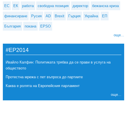
ЕС
ЕК
работа
свободна позиция
директор
бежанска криза
финансиране
Русия
AD
Brexit
Гърция
Украйна
ЕП
България
покана
EPSO
още...
#EP2014
Ивайло Калфин: Политиката трябва да се прави в услуга на
обществото
Протестна мрежа с пет въпроса до партиите
Каква е ролята на Европейския парламент
още...