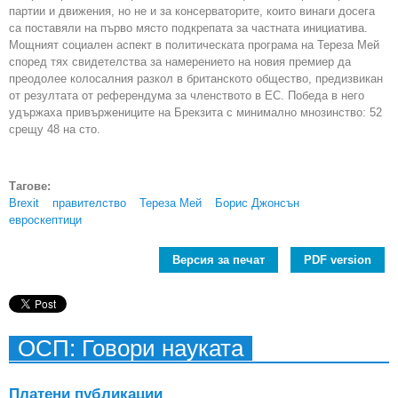
партии и движения, но не и за консерваторите, които винаги досега
са поставяли на първо място подкрепата за частната инициатива.
Мощният социален аспект в политическата програма на Тереза Мей
според тях свидетелства за намерението на новия премиер да
преодолее колосалния разкол в британското общество, предизвикан
от резултата от референдума за членството в ЕС. Победа в него
удържаха привържениците на Брекзита с минимално мнозинство: 52
срещу 48 на сто.
Тагове:
Brexit
правителство
Тереза Мей
Борис Джонсън
евроскептици
Версия за печат
PDF version
ОСП: Говори науката
Платени публикации