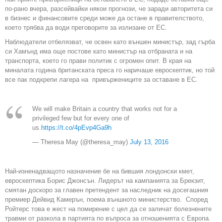
по-рано вчера, разсейвайки някои прогнози, че заради авторитета си
в бизнес и финансовите среди може да остане в правителството,
което трябва да води преговорите за излизане от ЕС.
Наблюдатели отбелязват, че освен като външен министър, зад гърба
си Хамънд има още постове като министър на отбраната и на
транспорта, което го прави политик с огромен опит. В края на
миналата година британската преса го наричаше евроскептик, но той
все пак подкрепи лагера на привържениците за оставане в ЕС.
We will make Britain a country that works not for a
privileged few but for every one of
us.
https://t.co/4pEvp4Ga9h
— Theresa May (@theresa_may)
July 13, 2016
Най-изненадващото назначение бе на бившия лондонски кмет,
евроскептика Борис Джонсън. Лидерът на кампанията за Брекзит,
смятан доскоро за главен претендент за наследник на досегашния
премиер Дейвид Камерън, поема външното министерство. Според
Ройтерс това е жест на помирение с цел да се заличат болезнените
травми от разкола в партията по въпроса за отношенията с Европа.