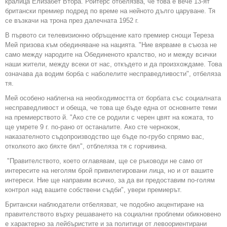
кралица Елизабет Втора. Ройтерс отбелязва, че това е вече 13-ят
британски премиер подред по време на нейното дълго царуване. Тя
се възкачи на трона през далечната 1952 г.
В първото си телевизионно обръщение като премиер снощи Тереза
Мей призова към обединяване на нацията. "Ние вярваме в съюза не
само между народите на Обединеното кралство, но и между всички
наши жители, между всеки от нас, откъдето и да произхождаме. Това
означава да водим борба с наболелите несправедливости", отбеляза
тя.
Мей особено наблегна на необходимостта от борбата със социалната
несправедливост и обеща, че това ще бъде една от основните теми
на премиерството й. "Ако сте се родили с черен цвят на кожата, то
ще умрете 9 г. по-рано от останалите. Ако сте чернокож,
наказателното съдопроизводство ще бъде по-грубо спрямо вас,
отколкото ако бяхте бял", отблеляза тя с горчивина.
"Правителството, което оглавявам, ще се ръководи не само от
интересите на неголям брой привилегировани лица, но и от вашите
интереси. Ние ще направим всичко, за да ви предоставим по-голям
контрол над вашите собствени съдби", увери премиерът.
Британски наблюдатели отбелязват, че подобно акцентиране на
правителството върху решаването на социални проблеми обикновено
е характерно за лейбъристите и за политици от левоориентирани