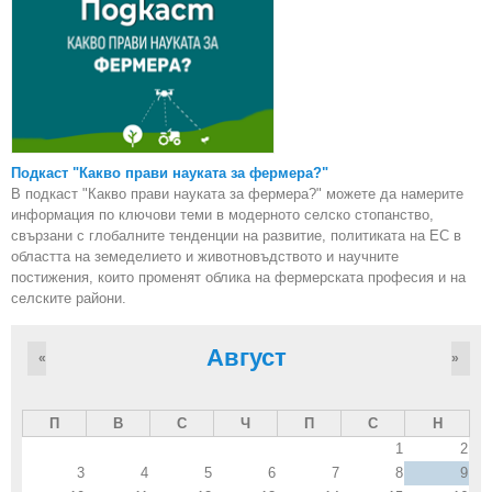
Подкаст "Какво прави науката за фермера?"
В подкаст "Какво прави науката за фермера?" можете да намерите
информация по ключови теми в модерното селско стопанство,
свързани с глобалните тенденции на развитие, политиката на ЕС в
областта на земеделието и животновъдството и научните
постижения, които променят облика на фермерската професия и на
селските райони.
Август
«
»
П
В
С
Ч
П
С
Н
1
2
3
4
5
6
7
8
9