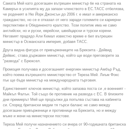
Самата Мей като досегашен вътрешен министър бе на страната на
Камерън в усилията му да запази членството в ЕС.ТАСС отбелязва,
че роденият в Ню Йорк Джонсън до 2006 г. е имал и американско
гражданство, но се е отказал от него заради големите си кариерни
перспективи в Обединеното кралство. Този политик има не само
английски, но и руски, еврейски, швейцарски и турски корени.
Неговият прадядо Али Кемал известно време е бил вътрешен
министър в Османската империя, добавя ТАСС.
Друга видна фигура от привържениците на Брекзита - Дейвид
Дейвис, става държавен министър, който ще води преговорите за
"развода" с Брюксел.
Промоция получава и досегашният енергиен министър Амбър Ръд,
който поема вътрешното министерство от Тереза Мей. Лиъм Фокс
пък ще бъде министър на международната търговия.
Единственият ключов министър, който запазва поста си ,е военният -
Майкъл Фалън. Той също бе противник на развода с ЕС. В близките
дни премиерът Мей ще продължи да попълва състава на кабинета
си. Според британски медии тя търси баланс не само между
досегашни привърженици и противници на Брекзита, но и между
мъже и жени на министерски постове.
Тереза Мей получи назначението си вчера от 90-годишната британска