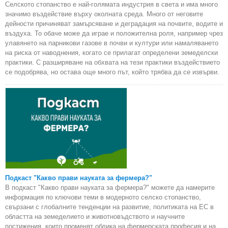
Селското стопанство е най-голямата индустрия в света и има много
значимо въздействие върху околната среда. Много от неговите
дейности причиняват замърсяване и деградация на почвите, водите и
въздуха. То обаче може да играе и положителна роля, например чрез
улавянето на парникови газове в почви и култури или намаляването
на риска от наводнения, когато се прилагат определени земеделски
практики. С разширяване на обхвата на тези практики въздействието
се подобрява, но остава още много път, който трябва да се извърви.
Подкаст "Какво прави науката за фермера?"
В подкаст "Какво прави науката за фермера?" можете да намерите
информация по ключови теми в модерното селско стопанство,
свързани с глобалните тенденции на развитие, политиката на ЕС в
областта на земеделието и животновъдството и научните
постижения, които променят облика на фермерската професия и на