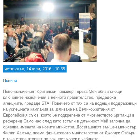
четвъртък, 14 юли, 2016 - 10:35
Новини
Новоназначеният британски премиер Тереза Мей обяви снощи
ключовите назначения в нейното правителство, предадоха
агенциите, предаде БТА. Повечето от тях са на водещи поддръжници
на успешната кампания за излизане на Великобритания от
Европейския съюз, която бе подкрепена от мнозинството британци в
референд Само час след като встъпи в длъжност Мей започна да
обявява имената на новите министри. Досегашният външен министър
Филип Хамънд поема финансовото министерство от Джордж Озбърн
и така става вторият по важност човек в кабинета.