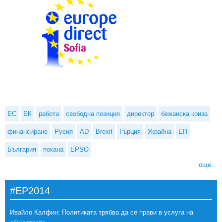
ЕС
ЕК
работа
свободна позиция
директор
бежанска криза
финансиране
Русия
AD
Brexit
Гърция
Украйна
ЕП
България
покана
EPSO
още...
#EP2014
Ивайло Калфин: Политиката трябва да се прави в услуга на