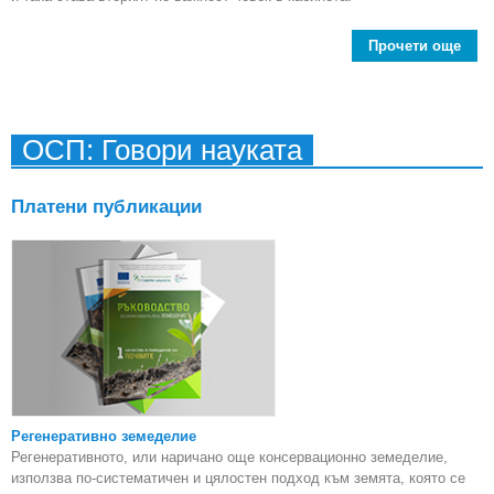
Прочети още
Джо
м
ОСП: Говори науката
Вел
Платени публикации
Регенеративно земеделие
Регенеративното, или наричано още консервационно земеделие,
използва по-систематичен и цялостен подход към земята, която се