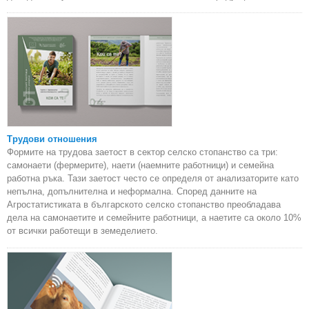
Трудови отношения
Формите на трудова заетост в сектор селско стопанство са три:
самонаети (фермерите), наети (наемните работници) и семейна
работна ръка. Тази заетост често се определя от анализаторите като
непълна, допълнителна и неформална. Според данните на
Агростатистиката в българското селско стопанство преобладава
дела на самонаетите и семейните работници, а наетите са около 10%
от всички работещи в земеделието.