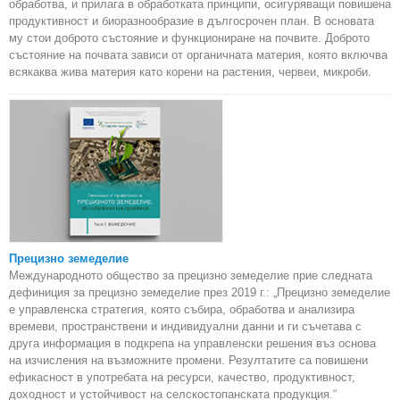
обработва, и прилага в обработката принципи, осигуряващи повишена
продуктивност и биоразнообразие в дългосрочен план. В основата
му стои доброто състояние и функциониране на почвите. Доброто
състояние на почвата зависи от органичната материя, която включва
всякаква жива материя като корени на растения, червеи, микроби.
Прецизно земеделие
Международното общество за прецизно земеделие прие следната
дефиниция за прецизно земеделие през 2019 г.: „Прецизно земеделие
е управленска стратегия, която събира, обработва и анализира
времеви, пространствени и индивидуални данни и ги съчетава с
друга информация в подкрепа на управленски решения въз основа
на изчисления на възможните промени. Резултатите са повишени
ефикасност в употребата на ресурси, качество, продуктивност,
доходност и устойчивост на селскостопанската продукция.“