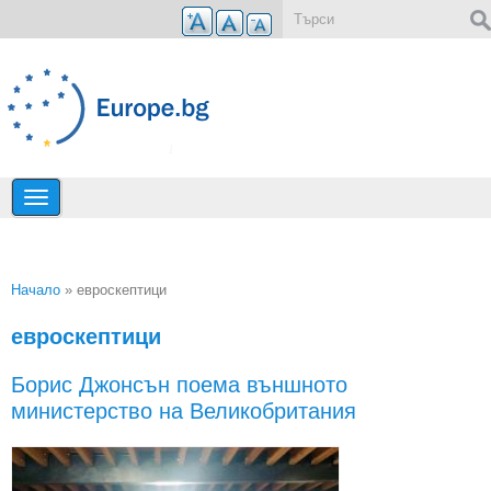
Премини към основното съдържание
Форма за търсене
Начало
» евроскептици
Вие сте тук
евроскептици
Борис Джонсън поема външното
министерство на Великобритания