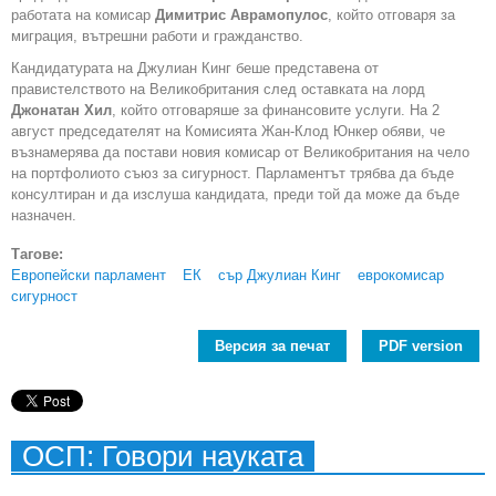
работата на комисар
Димитрис Аврамопулос
, който отговаря за
миграция, вътрешни работи и гражданство.
Кандидатурата на Джулиан Кинг беше представена от
правистелството на Великобритания след оставката на лорд
Джонатан Хил
, който отговаряше за финансовите услуги. На 2
август председателят на Комисията Жан-Клод Юнкер обяви, че
възнамерява да постави новия комисар от Великобритания на чело
на портфолиото съюз за сигурност. Парламентът трябва да бъде
консултиран и да изслуша кандидата, преди той да може да бъде
назначен.
Тагове:
Европейски парламент
ЕК
сър Джулиан Кинг
еврокомисар
сигурност
Версия за печат
PDF version
ОСП: Говори науката