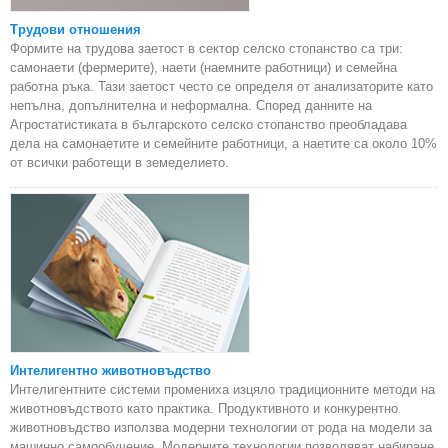
Трудови отношения
Формите на трудова заетост в сектор селско стопанство са три:
самонаети (фермерите), наети (наемните работници) и семейна
работна ръка. Тази заетост често се определя от анализаторите като
непълна, допълнителна и неформална. Според данните на
Агростатистиката в българското селско стопанство преобладава
дела на самонаетите и семейните работници, а наетите са около 10%
от всички работещи в земеделието.
Интелигентно животновъдство
Интелигентните системи промениха изцяло традиционните методи на
животновъдството като практика. Продуктивното и конкурентно
животновъдство използва модерни технологии от рода на модели за
машинно самообучение. Модерните технологии позволяват набиране