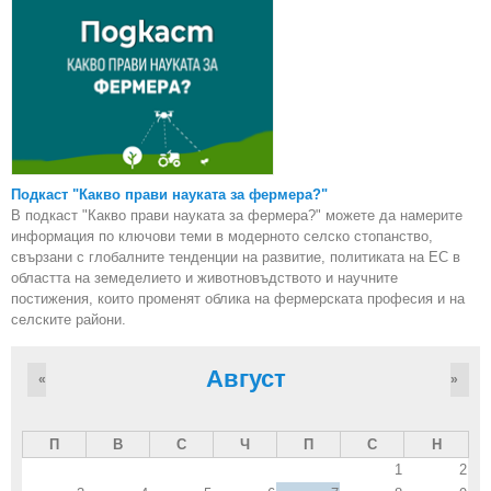
Подкаст "Какво прави науката за фермера?"
В подкаст "Какво прави науката за фермера?" можете да намерите
информация по ключови теми в модерното селско стопанство,
свързани с глобалните тенденции на развитие, политиката на ЕС в
областта на земеделието и животновъдството и научните
постижения, които променят облика на фермерската професия и на
селските райони.
Август
«
»
П
В
С
Ч
П
С
Н
1
2