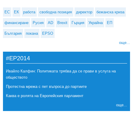
ЕС
ЕК
работа
свободна позиция
директор
бежанска криза
финансиране
Русия
AD
Brexit
Гърция
Украйна
ЕП
България
покана
EPSO
още...
#EP2014
Ивайло Калфин: Политиката трябва да се прави в услуга на
обществото
Протестна мрежа с пет въпроса до партиите
Каква е ролята на Европейския парламент
още...