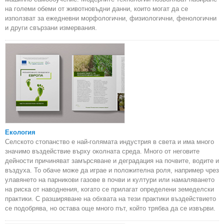
на големи обеми от животновъдни данни, които могат да се
използват за ежедневни морфологични, физиологични, фенологични
и други свързани измервания.
Екология
Селското стопанство е най-голямата индустрия в света и има много
значимо въздействие върху околната среда. Много от неговите
дейности причиняват замърсяване и деградация на почвите, водите и
въздуха. То обаче може да играе и положителна роля, например чрез
улавянето на парникови газове в почви и култури или намаляването
на риска от наводнения, когато се прилагат определени земеделски
практики. С разширяване на обхвата на тези практики въздействието
се подобрява, но остава още много път, който трябва да се извърви.