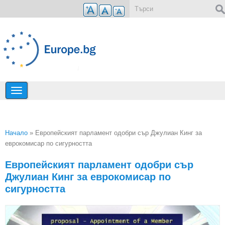
Премини към основното съдържание
Форма за търсене
Начало
» Европейският парламент одобри сър Джулиан Кинг за
еврокомисар по сигурността
Вие сте тук
Европейският парламент одобри сър
Джулиан Кинг за еврокомисар по
сигурността