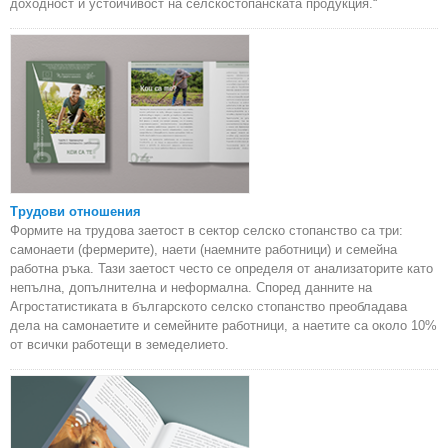
доходност и устойчивост на селскостопанската продукция.“
Трудови отношения
Формите на трудова заетост в сектор селско стопанство са три:
самонаети (фермерите), наети (наемните работници) и семейна
работна ръка. Тази заетост често се определя от анализаторите като
непълна, допълнителна и неформална. Според данните на
Агростатистиката в българското селско стопанство преобладава
дела на самонаетите и семейните работници, а наетите са около 10%
от всички работещи в земеделието.