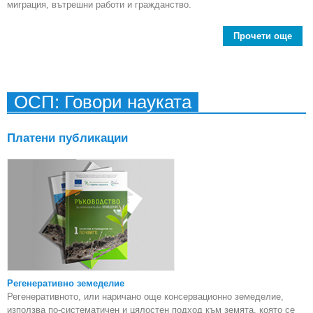
миграция, вътрешни работи и гражданство.
Прочети още
Евр
о
Джу
ОСП: Говори науката
евр
Платени публикации
си
Регенеративно земеделие
Регенеративното, или наричано още консервационно земеделие,
използва по-систематичен и цялостен подход към земята, която се