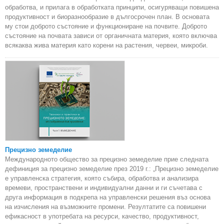
обработва, и прилага в обработката принципи, осигуряващи повишена
продуктивност и биоразнообразие в дългосрочен план. В основата
му стои доброто състояние и функциониране на почвите. Доброто
състояние на почвата зависи от органичната материя, която включва
всякаква жива материя като корени на растения, червеи, микроби.
Прецизно земеделие
Международното общество за прецизно земеделие прие следната
дефиниция за прецизно земеделие през 2019 г.: „Прецизно земеделие
е управленска стратегия, която събира, обработва и анализира
времеви, пространствени и индивидуални данни и ги съчетава с
друга информация в подкрепа на управленски решения въз основа
на изчисления на възможните промени. Резултатите са повишени
ефикасност в употребата на ресурси, качество, продуктивност,