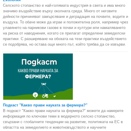
Селското стопанство е най-голямата индустрия в света и има много
значимо въздействие върху околната среда. Много от неговите
дейности причиняват замърсяване и деградация на почвите, водите и
въздуха. То обаче може да играе и положителна роля, например чрез
улавянето на парникови газове в почви и култури или намаляването
на риска от наводнения, когато се прилагат определени земеделски
практики. С разширяване на обхвата на тези практики въздействието
се подобрява, но остава още много път, който трябва да се извърви.
Подкаст "Какво прави науката за фермера?"
В подкаст "Какво прави науката за фермера?" можете да намерите
информация по ключови теми в модерното селско стопанство,
свързани с глобалните тенденции на развитие, политиката на ЕС в
областта на земеделието и животновъдството и научните