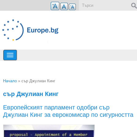
Премини към основното съдържание
Форма за търсене
Начало
» сър Джулиан Кинг
Вие сте тук
сър Джулиан Кинг
Европейският парламент одобри сър
Джулиан Кинг за еврокомисар по сигурността