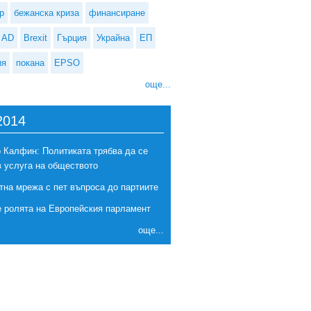
р
бежанска криза
финансиране
AD
Brexit
Гърция
Украйна
ЕП
ия
покана
EPSO
още...
2014
 Калфин: Политиката трябва да се
в услуга на обществото
тна мрежа с пет въпроса до партиите
е ролята на Европейския парламент
още...