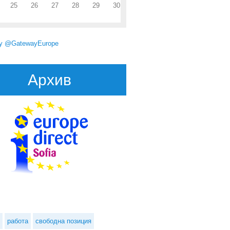
25
26
27
28
29
30
by @GatewayEurope
Архив
работа
свободна позиция