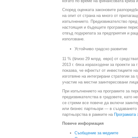
когато по време на финансовата криза 
Според оценката законовите разпоредби
на опит от страна на много от прилагащ
изпълнението. Предизвикателство пред 
настоящия и бъдещите програмни перио
отвъд подкрепата за предприятия и рац
използване.
Устойчиво градско развитие
11 % (близо 29 млрд. евро) от средства
2013 г. бяха изразходени за проекти за
показва, че ефектът от инвестициите н
изготвяне на интегрирани стратегии за 
участие на местни заинтересовани лиц
При изпълнението на програмите за пери
предизвикателства в градовете, като н
се стреми все повече да включи заинт
или бизнес партньори — в създаването 
партньорства в рамките на
Програмата 
Повече информация
Съобщение за медиите