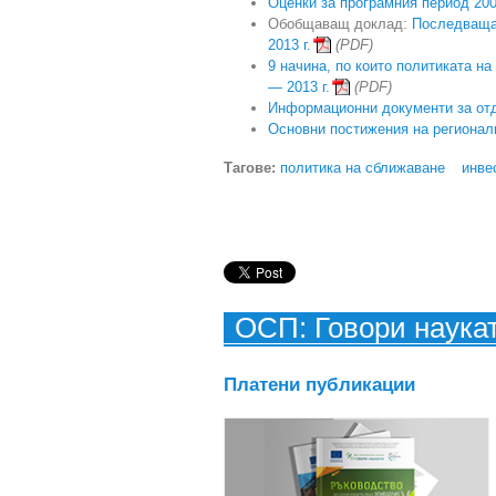
Оценки за програмния период 200
Обобщаващ доклад:
Последваща
2013 г.
(PDF)
9 начина, по които политиката н
— 2013 г.
(PDF)
Информационни документи за от
Основни постижения на регионал
Тагове:
политика на сближаване
инве
ОСП: Говори наука
Платени публикации