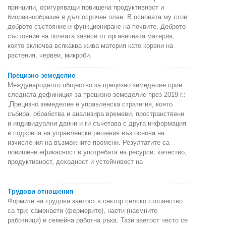
принципи, осигуряващи повишена продуктивност и
биоразнообразие в дългосрочен план. В основата му стои
доброто състояние и функциониране на почвите. Доброто
състояние на почвата зависи от органичната материя,
която включва всякаква жива материя като корени на
растения, червеи, микроби.
Прецизно земеделие
Международното общество за прецизно земеделие прие
следната дефиниция за прецизно земеделие през 2019 г.:
„Прецизно земеделие е управленска стратегия, която
събира, обработва и анализира времеви, пространствени
и индивидуални данни и ги съчетава с друга информация
в подкрепа на управленски решения въз основа на
изчисления на възможните промени. Резултатите са
повишени ефикасност в употребата на ресурси, качество,
продуктивност, доходност и устойчивост на
Трудови отношения
Формите на трудова заетост в сектор селско стопанство
са три: самонаети (фермерите), наети (наемните
работници) и семейна работна ръка. Тази заетост често се