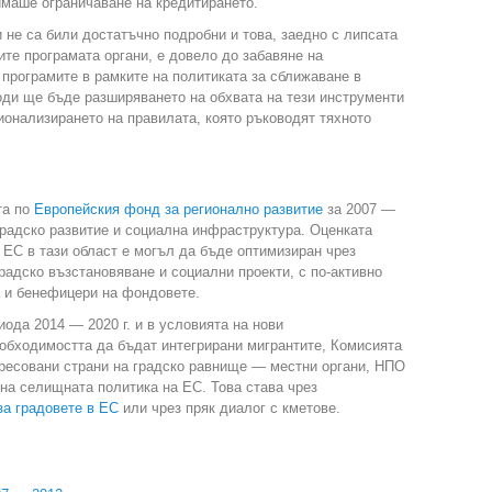
имаше ограничаване на кредитирането.
 не са били достатъчно подробни и това, заедно с липсата
ите програмата органи, е довело до забавяне на
програмите в рамките на политиката за сближаване в
ди ще бъде разширяването на обхвата на тези инструменти
ионализирането на правилата, която ръководят тяхното
та по
Европейския фонд за регионално развитие
за 2007 —
 градско развитие и социална инфраструктура. Оценката
а ЕС в тази област е могъл да бъде оптимизиран чрез
градско възстановяване и социални проекти, с по-активно
а и бенефицери на фондовете.
ода 2014 — 2020 г. и в условията на нови
еобходимостта да бъдат интегрирани мигрантите, Комисията
ересовани страни на градско равнище — местни органи, НПО
на селищната политика на ЕС. Това става чрез
за градовете в ЕС
или чрез пряк диалог с кметове.