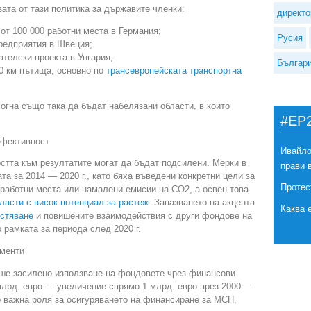
зата от тази политика за държавите членки:
директо
от 100 000 работни места в Германия;
Русия
предприятия в Швеция;
ателски проекта в Унгария;
Българ
0 км пътища, основно по
трансевропейската транспортна
могна също така да бъдат набелязани области, в които
#EP
ефективност
Ивайло
остта към резултатите могат да бъдат подсилени. Мерки в
прави 
а за 2014 — 2020 г., като бяха въведени конкретни цели за
Протес
работни места или намалени емисии на CO2, а освен това
ласти с висок потенциал за растеж
. Запазването на акцента
Каква 
стяване
и повишените взаимодействия с други фондове на
 рамката за периода след 2020 г.
ументи
аше засилено използване на фондовете чрез финансови
 млрд. евро — увеличение спрямо 1 млрд. евро през 2000 —
го важна роля за осигуряването на финансиране за МСП,