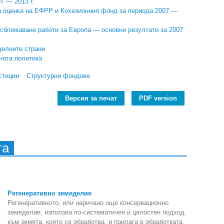
7 — 2013 г.
 оценка на ЕФРР и Кохезионния фонд за периода 2007 —
а сближаване работи за Европа — основни резултати за 2007
делните страни
ната политика
стиции
Структурни фондове
Версия за печат
PDF version
та
Регенеративно земеделие
Регенеративното, или наричано още консервационно
земеделие, използва по-систематичен и цялостен подход
към земята, която се обработва, и прилага в обработката