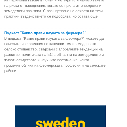
на парникови газове в почви и култури или намаляването
на риска от наводнения, когато се прилагат определени
земеделски практики. С разширяване на обхвата на тези
практики въздействието се подобрява, но остава още
Подкаст "Какво прави науката за фермера?"
В подкаст "Какво прави науката за фермера?" можете да
намерите информация по ключови теми в модерното
селско стопанство, свързани с глобалните тенденции на
развитие, политиката на ЕС в областта на земеделието и
животновъдството и научните постижения, които
променят облика на фермерската професия и на селските
райони.