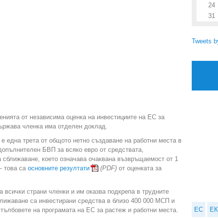
24
31
Tweets 
нията от независима оценка на инвестициите на ЕС за
 държава членка има отделен доклад.
 е една трета от общото нетно създаване на работни места в
 допълнителен БВП за всяко евро от средствата,
а сближаване, което означава очаквана възвръщаемост от 1
— това са
основните резултати
(PDF)
от оценката за
а всички страни членки и им оказва подкрепа в трудните
ближаване са инвестирани средства в близо 400 000 МСП и
ЕС
ЕК
стълбовете на програмата на ЕС за растеж и работни места.