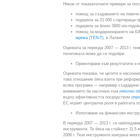
Някои от показателните примери за пол
помощ за създаването на повече 
подкрепа за 21 000 стартиращи 
подкрепа за близо 3900 изследов
помощ за модернизирането на 63
мрежа (TEN-T)
, в Латвия.
Оценката за периода 2007 — 2013 г. по
политиката може да се подобри:
Ориентиране към резултатите и 
Оценката показва, че целите и насочен
това отношение бяха взети при реформат
всяка програма — например създадени 
вниманието бе насочено към
няколко об
върху ефективността посредством
опро
ЕС играят централна роля в работата по
Използване на финансови инстр
В периода 2007 — 2013 г. се наблюдав
инструменти. Те бяха на стойност 11,5
2006 г. Тези инструменти изиграха мно