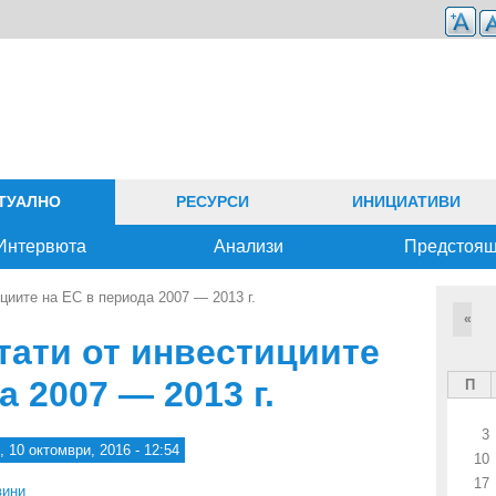
ТУАЛНО
РЕСУРСИ
ИНИЦИАТИВИ
Интервюта
Анализи
Предстоя
циите на ЕС в периода 2007 — 2013 г.
«
тати от инвестициите
а 2007 — 2013 г.
П
3
 10 октомври, 2016 - 12:54
10
17
вини