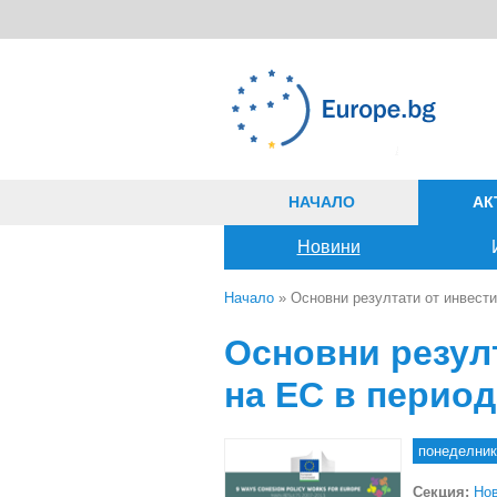
Премини към основното съдържание
НАЧАЛО
АК
Новини
Начало
» Основни резултати от инвести
Вие сте тук
Основни резул
на ЕС в период
понеделник,
Секция:
Но