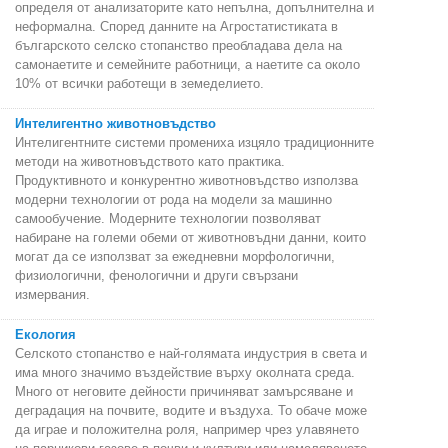
определя от анализаторите като непълна, допълнителна и
неформална. Според данните на Агростатистиката в
българското селско стопанство преобладава дела на
самонаетите и семейните работници, а наетите са около
10% от всички работещи в земеделието.
Интелигентно животновъдство
Интелигентните системи промениха изцяло традиционните
методи на животновъдството като практика.
Продуктивното и конкурентно животновъдство използва
модерни технологии от рода на модели за машинно
самообучение. Модерните технологии позволяват
набиране на големи обеми от животновъдни данни, които
могат да се използват за ежедневни морфологични,
физиологични, фенологични и други свързани
измервания.
Екология
Селското стопанство е най-голямата индустрия в света и
има много значимо въздействие върху околната среда.
Много от неговите дейности причиняват замърсяване и
деградация на почвите, водите и въздуха. То обаче може
да играе и положителна роля, например чрез улавянето