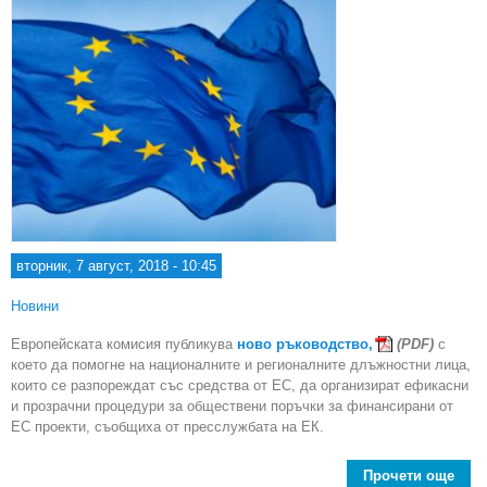
вторник, 7 август, 2018 - 10:45
Новини
Европейската комисия публикува
ново ръководство,
(PDF)
с
което да помогне на националните и регионалните длъжностни лица,
които се разпореждат със средства от ЕС, да организират ефикасни
и прозрачни процедури за обществени поръчки за финансирани от
ЕС проекти, съобщиха от пресслужбата на ЕК.
Прочети още