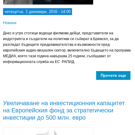
четвъртък, 1 декември, 2016 - 14:00
Новини
Днес и утре стотици водещи филмови дейци, представители на
индустрията и създатели на политики се събират в Брюксел, за да
разгледат бъдещите предизвикателства и възможности пред
европейския аудио-визуален сектор, включително бъдещето на програма
МЕДИА, която тази година навършва 25 години, съобщават от
информационната служба на ЕС РАПИД.
Прочети още
abo
г
про
М
Увеличаване на инвестиционния капацитет
на Европейския фонд за стратегически
инвестиции до 500 млн. евро