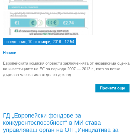
понеделник, 10 октомври, 2016 - 12:54
Новини
Европейската комисия оповести заключенията от независима оценка
на инвестициите на ЕС за периода 2007 — 2013 г., като за всяка
държава членка има отделен доклад.
Прочети още
рез
инве
ГД „Европейски фондове за
пер
конкурентоспособност“ в МИ става
управляваш орган на ОП „Инициатива за