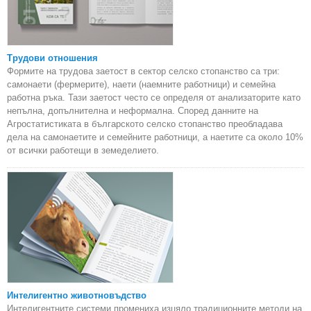
Трудови отношения
Формите на трудова заетост в сектор селско стопанство са три:
самонаети (фермерите), наети (наемните работници) и семейна
работна ръка. Тази заетост често се определя от анализаторите като
непълна, допълнителна и неформална. Според данните на
Агростатистиката в българското селско стопанство преобладава
дела на самонаетите и семейните работници, а наетите са около 10%
от всички работещи в земеделието.
Интелигентно животновъдство
Интелигентните системи промениха изцяло традиционните методи на