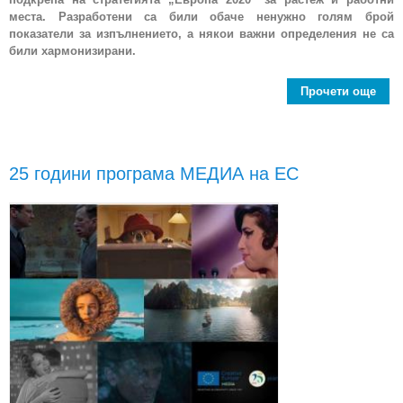
места. Разработени са били обаче ненужно голям брой
показатели за изпълнението, а някои важни определения не са
били хармонизирани.
Прочети още
Р
п
д
25 години програма МЕДИА на ЕС
нас
ст
м
изм
изп
са 