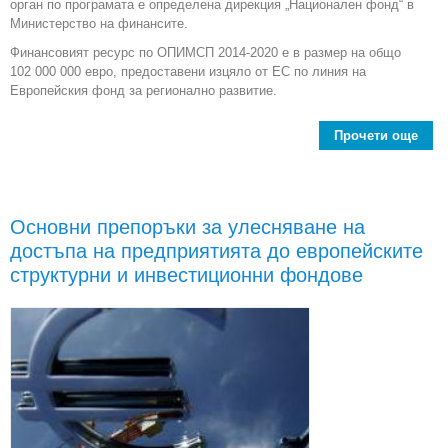
орган по програмата е определена дирекция „Национален фонд“ в
Министерство на финансите.
Финансовият ресурс по ОПИМСП 2014-2020 е в размер на общо
102 000 000 евро, предоставени изцяло от ЕС по линия на
Европейския фонд за регионално развитие.
Прочети още
ab
конк
в М
Основни препоръки за улесняване на
„И
достъпа на предприятията до европейските
и с
структурни и инвестиционни фондове