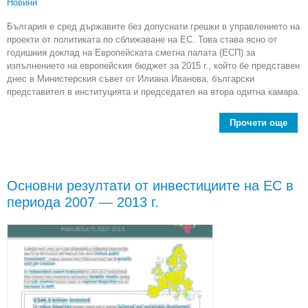
Новини
България е сред държавите без допуснати грешки в управлението на
проекти от политиката по сближаване на ЕС. Това става ясно от
годишния доклад на Европейската сметна палата (ЕСП) за
изпълнението на европейския бюджет за 2015 г., който бе представен
днес в Министерския съвет от Илиана Иванова, български
представител в институцията и председател на втора одитна камара.
Прочети още
вто
Б
б
Основни резултати от инвестициите на ЕС в
изп
периода 2007 — 2013 г.
на п
п
сб