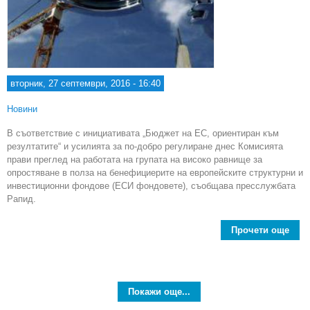
вторник, 27 септември, 2016 - 16:40
Новини
В съответствие с инициативата „Бюджет на ЕС, ориентиран към
резултатите“ и усилията за по-добро регулиране днес Комисията
прави преглед на работата на групата на високо равнище за
опростяване в полза на бенефициерите на европейските структурни и
инвестиционни фондове (ЕСИ фондовете), съобщава пресслужбата
Рапид.
Прочети още
abo
пр
уле
пре
Покажи още...
ев