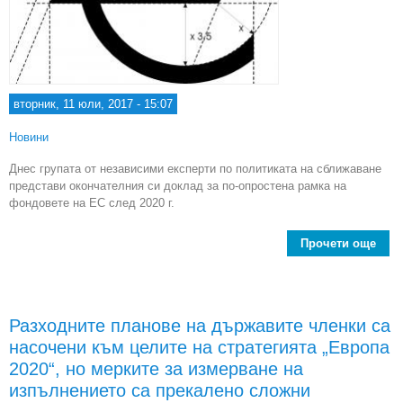
вторник, 11 юли, 2017 - 15:07
Новини
Днес групата от независими експерти по политиката на сближаване
представи окончателния си доклад за по-опростена рамка на
фондовете на ЕС след 2020 г.
Прочети още
Бъд
ф
на 
н
Разходните планове на държавите членки са
насочени към целите на стратегията „Европа
пре
2020“, но мерките за измерване на
изпълнението са прекалено сложни
опр