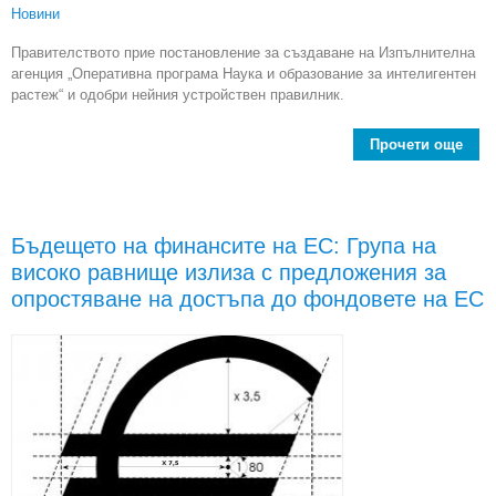
Новини
Правителството прие постановление за създаване на Изпълнителна
агенция „Оперативна програма Наука и образование за интелигентен
растеж“ и одобри нейния устройствен правилник.
Прочети още
С
Изп
„О
Бъдещето на финансите на ЕС: Група на
високо равнище излиза с предложения за
об
опростяване на достъпа до фондовете на ЕС
инт