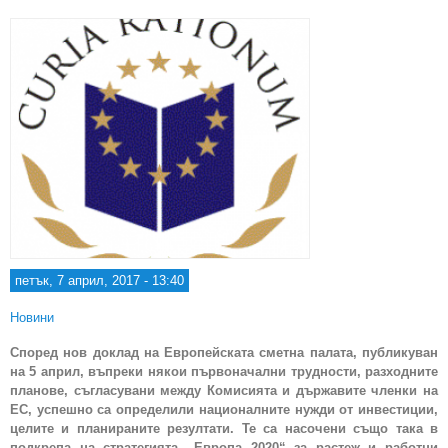
на
ф
петък, 7 април, 2017 - 13:40
Новини
Според нов доклад на Европейската сметна палата, публикуван
на 5 април, въпреки някои първоначални трудности, разходните
планове, съгласувани между Комисията и държавите членки на
ЕС, успешно са определили националните нужди от инвестиции,
целите и планираните резултати. Те са насочени също така в
подкрепа на стратегията „Европа 2020“ за растеж и работни