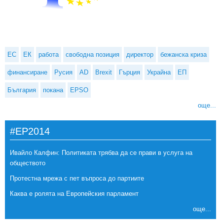
ЕС
ЕК
работа
свободна позиция
директор
бежанска криза
финансиране
Русия
AD
Brexit
Гърция
Украйна
ЕП
България
покана
EPSO
още...
#EP2014
Ивайло Калфин: Политиката трябва да се прави в услуга на
обществото
Протестна мрежа с пет въпроса до партиите
Каква е ролята на Европейския парламент
още...