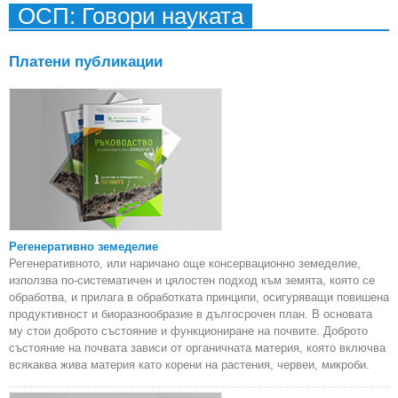
ОСП: Говори науката
ст
инв
Платени публикации
Регенеративно земеделие
Регенеративното, или наричано още консервационно земеделие,
използва по-систематичен и цялостен подход към земята, която се
обработва, и прилага в обработката принципи, осигуряващи повишена
продуктивност и биоразнообразие в дългосрочен план. В основата
му стои доброто състояние и функциониране на почвите. Доброто
състояние на почвата зависи от органичната материя, която включва
всякаква жива материя като корени на растения, червеи, микроби.