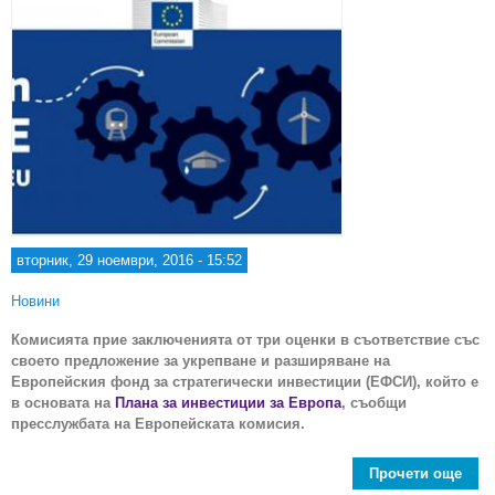
вторник, 29 ноември, 2016 - 15:52
Новини
Комисията прие заключенията от три оценки в съответствие със
своето предложение за укрепване и разширяване на
Европейския фонд за стратегически инвестиции (ЕФСИ), който е
в основата на
Плана за инвестиции за Европа
, съобщи
пресслужбата на Европейската комисия.
Прочети още
Уве