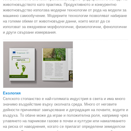
животновъдството като практика. Продуктивното и конкурентно
животновъдство използва модерни технологии от рода на модели за
машинно самообучение. Модерните технологии позволяват набиране
на големи обеми от животновъдни данни, които могат да се
използват за ежедневни морфологични, физиологични, фенологични
и други свързани измервания.
Екология
Селското стопанство е най-голямата индустрия в света и има много
значимо въздействие върху околната среда. Много от неговите
дейности причиняват замърсяване и деградация на почвите, водите и
въздуха. То обаче може да играе и положителна роля, например чрез
улавянето на парникови газове в почви и култури или намаляването
на риска от наводнения, когато се прилагат определени земеделски