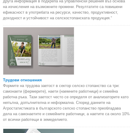
друга информация в подкрепа на управленски решения въз основа
на изчисления на възможните промени. Резултатите са повишени
ефикасност в употребата на ресурси, качество, продуктивност,
доходност и устойчивост на селскостопанската продукция.“
Трудови отношения
Формите на трудова заетост в сектор селско стопанство са три:
самонаети (фермерите), наети (наемните работници) и семейна
работна ръка. Тази заетост често се определя от анализаторите като
непълна, допълнителна и неформална. Според данните на
Агростатистиката в българското селско стопанство преобладава
дела на самонаетите и семейните работници, а наетите са около 10%
от всички работещи в земеделието.