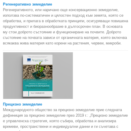
Регенеративно земеделие
Регенеративното, или наричано още консервационно земеделие,
използва по-систематичен и цялостен подход към земята, която се
обработва, и прилага в обработката принципи, осигуряващи повишена
продуктивност и биоразнообразие в дългосрочен план. В основата
му стои доброто състояние и функциониране на почвите. Доброто
състояние на почвата зависи от органичната материя, която включва
всякаква жива материя като корени на растения, червеи, микроби.
Прецизно земеделие
Международното общество за прецизно земеделие прие следната
дефиниция за прецизно земеделие през 2019 г.: „Прецизно земеделие
е управленска стратегия, която събира, обработва и анализира
времеви, пространствени и индивидуални данни и ги съчетава с