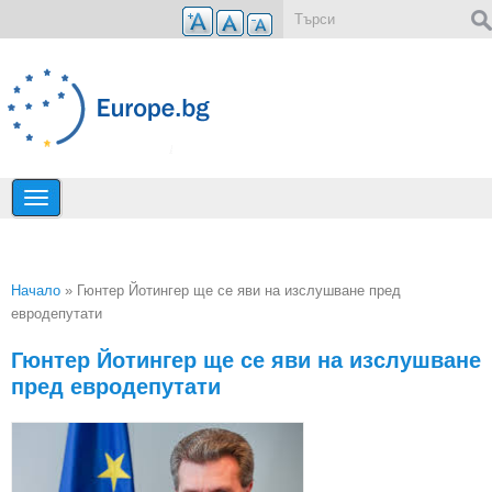
Премини към основното съдържание
Форма за търсене
Начало
» Гюнтер Йотингер ще се яви на изслушване пред
евродепутати
Вие сте тук
Гюнтер Йотингер ще се яви на изслушване
пред евродепутати