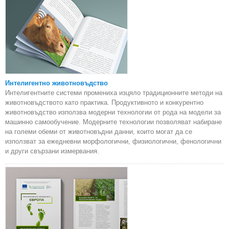
Интелигентно животновъдство
Интелигентните системи промениха изцяло традиционните методи на
животновъдството като практика. Продуктивното и конкурентно
животновъдство използва модерни технологии от рода на модели за
машинно самообучение. Модерните технологии позволяват набиране
на големи обеми от животновъдни данни, които могат да се
използват за ежедневни морфологични, физиологични, фенологични
и други свързани измервания.