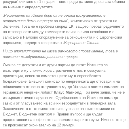
ресурси“ считано от 1 януари - още преди да мине днешната обмяна
на мнения с евродепутатите.
„Решението на Юнкер дори да не изчака изслушването е
неприемлива демонстрация на сила
“, коментираха от групата на
Зелените. Това не е проблем според ЕК, защото преразпределянето
на отговорности между комисарите влиза в сила незабавно и е
записано в Рамково споразумение за отношенията й с Европейския
парламент, подчерта говорителят
Маргаритис Схинас
:
Нищо апокалиптично не казва рамковото споразумение, това е
нормален междуинституционален процес.
Очаква се депутати и от други партии да питат Йотингер за
възгледите му спрямо хора с различен етнос и сексуална
ориентация, освен за компетенциите му в европейското
бюджетиране. Бившият комисар по енергетиката ще отговаря и на
обвиненията относно пътуването му до Унгария в частен самолет на
германския енергиен лобист
Клаус Магнолд
. Той вече заяви, че не е
извършил етично нарушение. Одобряването на Йотингер няма да
зависи от гласуването на всички евродепутати в пленарна зала.
Заключението от съвместното изслушване на трите комисии по
Бюджет, Бюджетен контрол и Правни въпроси ще бъдат
предоставени на шефовете на парламентарните групи. Именно те ще
се произнесат окончателно на 12 януари.