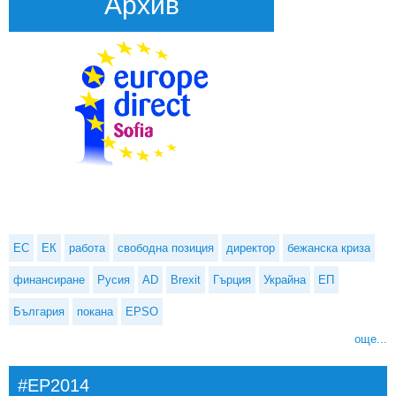
Архив
ЕС
ЕК
работа
свободна позиция
директор
бежанска криза
финансиране
Русия
AD
Brexit
Гърция
Украйна
ЕП
България
покана
EPSO
още...
#EP2014