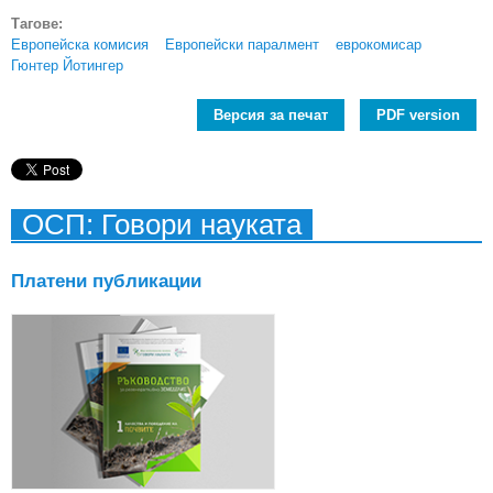
Тагове:
Европейска комисия
Европейски паралмент
еврокомисар
Гюнтер Йотингер
Версия за печат
PDF version
ОСП: Говори науката
Платени публикации