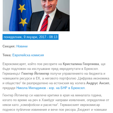
понеделник, 9 януари, 2017 - 08:13
Секция:
Новини
Тема:
Европейска комисия
Еврокомисарят, който пое ресорите на
Кристалина Георгиева
, ще
бъде подложен на изслушване пред евродепутати в Брюксел.
Германецът
Гюнтер Йотингер
получи управлението на бюджета и
човешките ресурси в ЕК, а неговото портфолио „Цифрова икономика
и общество“ бе разпределено на естонския му колега
Андрус Ансип
,
предаде
Никола Миладинов - кор. на БНР в Брюксел.
Гюнтер Йотингер си навлече критики в края на миналата година,
когато по време на реч в Хамбург направи изявления, определяни от
някои като „хомофобски и расистки“. Германският еврокомисар
поднесе публични извинения и вече пое ресора „Бюджет и човешки