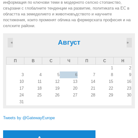
информация по ключови теми в модерното селско стопанство,
свързани с глобалните тенденции на развитие, политиката на ЕС в
областта на земеделието и животновъдството и научните
постижения, които променят облика на фермерската професия и на
селските райони.
Август
«
»
П
В
С
Ч
П
С
Н
1
2
3
4
5
6
7
8
9
10
11
12
13
14
15
16
17
18
19
20
21
22
23
24
25
26
27
28
29
30
31
Tweets by @GatewayEurope