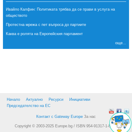
Ивайло Калфин: Политиката трябва да се прави в услуга на
обществото
Протестна мрежа с пет въпроса до партиите
Каква е ролята на Европейския парламент
още...
Начало
Актуално
Ресурси
Инициативи
Председателство на ЕС
Контакт с Gateway Europe
За нас
Copyright © 2003-2025 Europe.bg / ISBN 954-91317-1-8