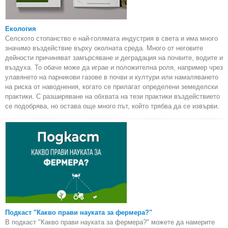
Екология
Селското стопанство е най-голямата индустрия в света и има много
значимо въздействие върху околната среда. Много от неговите
дейности причиняват замърсяване и деградация на почвите, водите и
въздуха. То обаче може да играе и положителна роля, например чрез
улавянето на парникови газове в почви и култури или намаляването
на риска от наводнения, когато се прилагат определени земеделски
практики. С разширяване на обхвата на тези практики въздействието
се подобрява, но остава още много път, който трябва да се извърви.
Подкаст "Какво прави науката за фермера?"
В подкаст "Какво прави науката за фермера?" можете да намерите