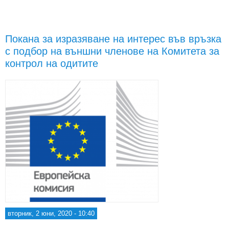
със
про
Покана за изразяване на интерес във връзка
пред
с подбор на външни членове на Комитета за
контрол на одитите
пл
зас
Евр
п
вторник, 2 юни, 2020 - 10:40