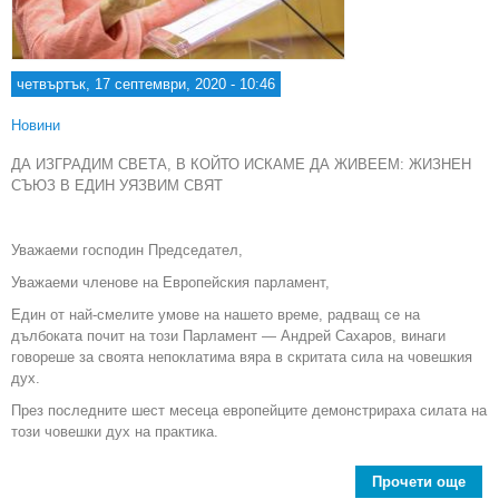
четвъртък, 17 септември, 2020 - 10:46
Новини
ДА ИЗГРАДИМ СВЕТА, В КОЙТО ИСКАМЕ ДА ЖИВЕЕМ: ЖИЗНЕН
СЪЮЗ В ЕДИН УЯЗВИМ СВЯТ
Уважаеми господин Председател,
Уважаеми членове на Европейския парламент,
Един от най-смелите умове на нашето време, радващ се на
дълбоката почит на този Парламент — Андрей Сахаров, винаги
говореше за своята непоклатима вяра в скритата сила на човешкия
дух.
През последните шест месеца европейците демонстрираха силата на
този човешки дух на практика.
Прочети още
abo