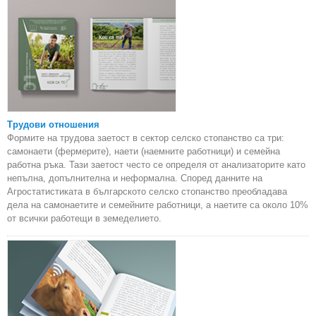
Трудови отношения
Формите на трудова заетост в сектор селско стопанство са три:
самонаети (фермерите), наети (наемните работници) и семейна
работна ръка. Тази заетост често се определя от анализаторите като
непълна, допълнителна и неформална. Според данните на
Агростатистиката в българското селско стопанство преобладава
дела на самонаетите и семейните работници, а наетите са около 10%
от всички работещи в земеделието.