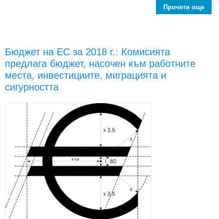
Прочети още
п
реш
20
Бюджет на ЕС за 2018 г.: Комисията
съз
предлага бюджет, насочен към работните
Евро
пр
места, инвестициите, миграцията и
сигурността