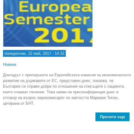
понеделник, 22 май, 2017 - 14:32
Новини
Докладът с препоръките на Европейската комисия за икономическото
развитие на държавите от ЕС, представен днес, показва, че
България се справя добре по отношение на списъците с пациенти,
които очакват лечение. Това заяви на пресконференция днес в
отговор на въпрос еврокомисарят по заетостта Мариане Тисен,
цитирана от БНТ.
Прочети още
abou
Раб
чер