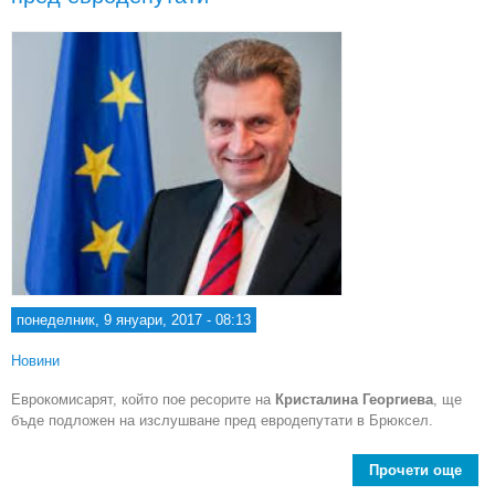
д
понеделник, 9 януари, 2017 - 08:13
Новини
Еврокомисарят, който пое ресорите на
Кристалина Георгиева
, ще
бъде подложен на изслушване пред евродепутати в Брюксел.
Прочети още
abo
Йот