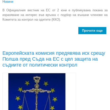
Новини
В Официалния вестник на ЕС от 2 юни е публикувана покана за
изразяване на интерес във връзка с подбор на външни членове на
Комитета за контрол на одитите (ККО).
Прочети още
По
изра
на 
Европейската комисия предявява иск срещу
в
Полша пред Съда на ЕС с цел защита на
под
в
съдиите от политически контрол
член
Ко
за 
на 