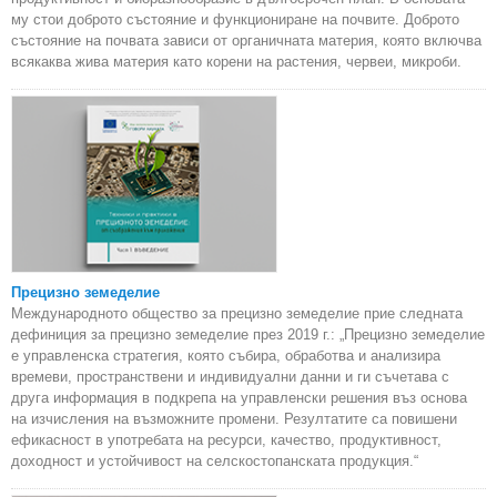
му стои доброто състояние и функциониране на почвите. Доброто
състояние на почвата зависи от органичната материя, която включва
всякаква жива материя като корени на растения, червеи, микроби.
Прецизно земеделие
Международното общество за прецизно земеделие прие следната
дефиниция за прецизно земеделие през 2019 г.: „Прецизно земеделие
е управленска стратегия, която събира, обработва и анализира
времеви, пространствени и индивидуални данни и ги съчетава с
друга информация в подкрепа на управленски решения въз основа
на изчисления на възможните промени. Резултатите са повишени
ефикасност в употребата на ресурси, качество, продуктивност,
доходност и устойчивост на селскостопанската продукция.“