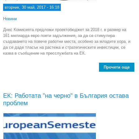
вторник, 30 май, 2017 - 16:18
Новини
Днес Комисията предложи проектобюджет за 2018 г. в размер на
161 милиарда евро поети задължения, за да се стимулира
създаването на повече работни места, особено за младите хора, и
да се даде тласък на растежа и стратегическите инвестиции, се
казва в съобщение на пресслужбата на ЕК.
Прочети още
abo
на 
г.:
ЕК: Работата "на черно" в България остава
на
проблем
инве
миг
си