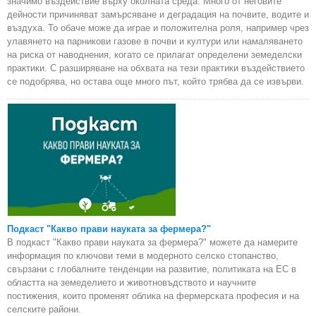
значимо въздействие върху околната среда. Много от неговите
дейности причиняват замърсяване и деградация на почвите, водите и
въздуха. То обаче може да играе и положителна роля, например чрез
улавянето на парникови газове в почви и култури или намаляването
на риска от наводнения, когато се прилагат определени земеделски
практики. С разширяване на обхвата на тези практики въздействието
се подобрява, но остава още много път, който трябва да се извърви.
Подкаст "Какво прави науката за фермера?"
В подкаст "Какво прави науката за фермера?" можете да намерите
информация по ключови теми в модерното селско стопанство,
свързани с глобалните тенденции на развитие, политиката на ЕС в
областта на земеделието и животновъдството и научните
постижения, които променят облика на фермерската професия и на
селските райони.