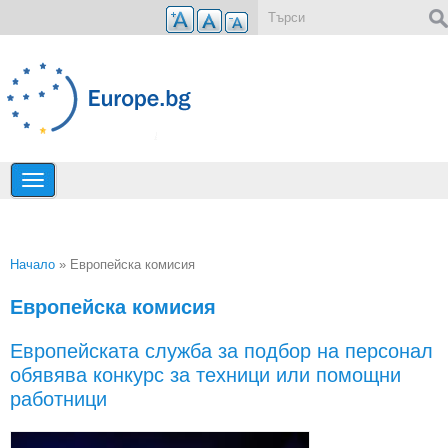
Премини към основното съдържание
Форма за търсене
Начало
» Европейска комисия
Вие сте тук
Европейска комисия
Европейската служба за подбор на персонал
обявява конкурс за техници или помощни
работници