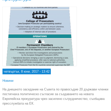
на с
пол
четвъртък, 8 юни, 2017 - 13:42
Новини
На днешното заседание на Съвета по правосъдие 20 държави членки
постигнаха политическо съгласие за създаването на новата
Европейска прокуратура чрез засилено сътрудничество, съобщава
пресслужбата на ЕК.