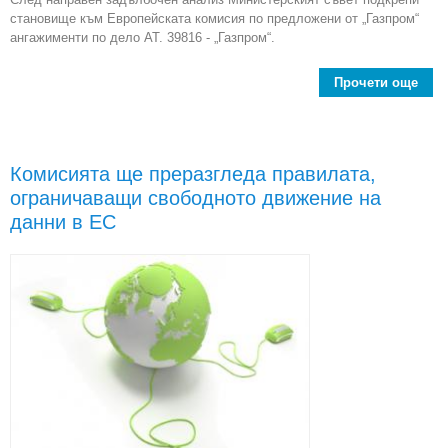
становище към Европейската комисия по предложени от „Газпром“
ангажименти по дело АТ. 39816 - „Газпром“.
Прочети още
М
съ
ант
Комисията ще преразгледа правилата,
дел
ограничаващи свободното движение на
данни в ЕС