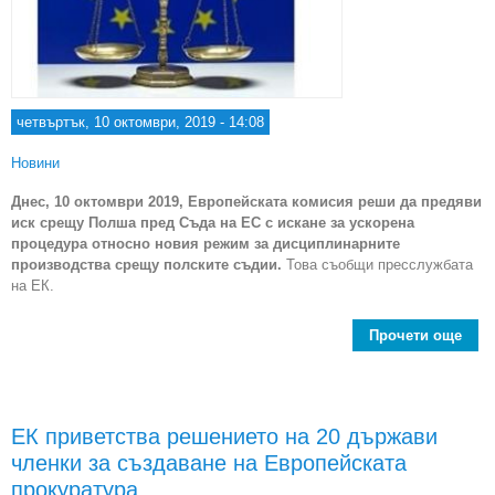
четвъртък, 10 октомври, 2019 - 14:08
Новини
Днес, 10 октомври 2019, Европейската комисия реши да предяви
иск срещу Полша пред Съда на ЕС с искане за ускорена
процедура относно новия режим за дисциплинарните
производства срещу полските съдии.
Това съобщи пресслужбата
на ЕК.
Прочети още
Евро
п
ЕК приветства решението на 20 държави
По
членки за създаване на Европейската
Съд
ц
прокуратура