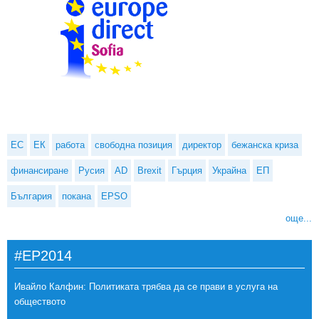
ЕС
ЕК
работа
свободна позиция
директор
бежанска криза
финансиране
Русия
AD
Brexit
Гърция
Украйна
ЕП
България
покана
EPSO
още...
#EP2014
Ивайло Калфин: Политиката трябва да се прави в услуга на
обществото