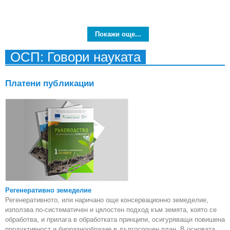
из
Покажи още...
евро
ОСП: Говори науката
Платени публикации
Регенеративно земеделие
Регенеративното, или наричано още консервационно земеделие,
използва по-систематичен и цялостен подход към земята, която се
обработва, и прилага в обработката принципи, осигуряващи повишена
продуктивност и биоразнообразие в дългосрочен план. В основата