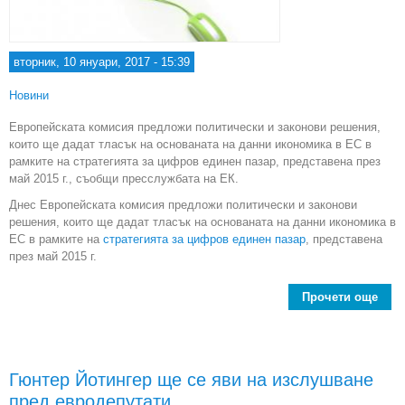
вторник, 10 януари, 2017 - 15:39
Новини
Европейската комисия предложи политически и законови решения,
които ще дадат тласък на основаната на данни икономика в ЕС в
рамките на стратегията за цифров единен пазар, представена през
май 2015 г., съобщи пресслужбата на ЕК.
Днес Европейската комисия предложи политически и законови
решения, които ще дадат тласък на основаната на данни икономика в
ЕС в рамките на
стратегията за цифров единен пазар
, представена
през май 2015 г.
Прочети още
Ком
пр
п
огр
Гюнтер Йотингер ще се яви на изслушване
с
пред евродепутати
дв