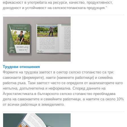
ефикасност в употребата на ресурси, качество, продуктивност,
доходност и устойчивост на селскостопанската продукция.“
Трудови отношения
Формите на трудова заетост в сектор селско стопанство са три:
самонаети (фермерите), наети (наемните работници) и семейна
работна ръка. Тази заетост често се определя от анализаторите като
непълна, допълнителна и неформална. Според данните на
Агростатистиката в българското селско стопанство преобладава
дела на самонаетите и семейните работници, а наетите са около 10%
от всички работещи в земеделието.