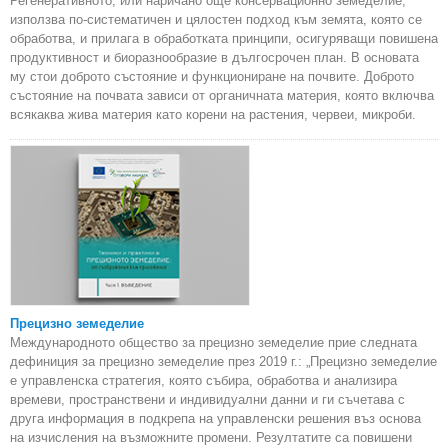
Регенеративното, или наричано още консервационно земеделие,
използва по-систематичен и цялостен подход към земята, която се
обработва, и прилага в обработката принципи, осигуряващи повишена
продуктивност и биоразнообразие в дългосрочен план. В основата
му стои доброто състояние и функциониране на почвите. Доброто
състояние на почвата зависи от органичната материя, която включва
всякаква жива материя като корени на растения, червеи, микроби.
Прецизно земеделие
Международното общество за прецизно земеделие прие следната
дефиниция за прецизно земеделие през 2019 г.: „Прецизно земеделие
е управленска стратегия, която събира, обработва и анализира
времеви, пространствени и индивидуални данни и ги съчетава с
друга информация в подкрепа на управленски решения въз основа
на изчисления на възможните промени. Резултатите са повишени