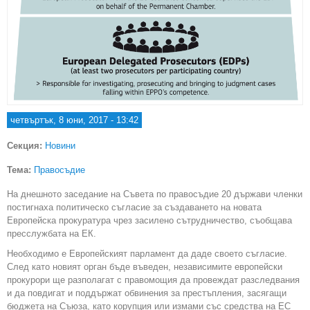
четвъртък, 8 юни, 2017 - 13:42
Секция:
Новини
Тема:
Правосъдие
На днешното заседание на Съвета по правосъдие 20 държави членки
постигнаха политическо съгласие за създаването на новата
Европейска прокуратура чрез засилено сътрудничество, съобщава
пресслужбата на ЕК.
Необходимо е Европейският парламент да даде своето съгласие.
След като новият орган бъде въведен, независимите европейски
прокурори ще разполагат с правомощия да провеждат разследвания
и да повдигат и поддържат обвинения за престъпления, засягащи
бюджета на Съюза, като корупция или измами със средства на ЕС