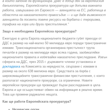
в който започне да функционира. Днес е добър ден за европейския
данъкоплатец. Европейската прокуратура ще допълва важната
работа, извършвана от Евроюст — агенцията на ЕС, работеща в
областта на наказателното правосъдие — и ще даде възможност
агенцията да посвети повече ресурси на борбата с тероризма,
трафика на хора или други престъпления.“
Защо е необходима Европейска прокуратура?
Ежегодно в цяла Европа националните бюджети губят приходи от
ДДС в размер на най-малко 50 милиарда евро поради трансгранични
измами. Транснационалната организирана престъпност трупа
печалби в размер на милиарди евро всяка година, заобикаляйки
националните правила и избягвайки наказателно преследване. Извън
сферата на ДДС, през 2015 г. държавите членки установиха и
докладваха
на Комисията за нередности, свързани с измами в
размер на около 638 милиона евро. Средствата за борба с
широкомащабните трансгранични финансови престъпления, с които
разполагат националните прокурори, са ограничени. Новите
европейски прокурори ще провеждат бързи разследвания в цяла
Европа и ще осъществяват обмен на информация в реално време.
Това ще промени радикално нещата.
Как ще работи Европейската прокуратура?
Независим орган