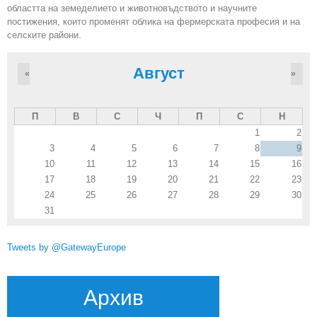
областта на земеделието и животновъдството и научните
постижения, които променят облика на фермерската професия и на
селските райони.
Август
«
»
П
В
С
Ч
П
С
Н
1
2
3
4
5
6
7
8
9
10
11
12
13
14
15
16
17
18
19
20
21
22
23
24
25
26
27
28
29
30
31
Tweets by @GatewayEurope
Архив