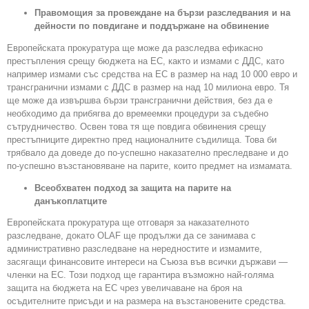
Правомощия за провеждане на бързи разследвания и на
дейности по повдигане и поддържане на обвинение
Европейската прокуратура ще може да разследва ефикасно
престъпления срещу бюджета на ЕС, както и измами с ДДС, като
например измами със средства на ЕС в размер на над 10 000 евро и
трансгранични измами с ДДС в размер на над 10 милиона евро. Тя
ще може да извършва бързи трансгранични действия, без да е
необходимо да прибягва до времеемки процедури за съдебно
сътрудничество. Освен това тя ще повдига обвинения срещу
престъпниците директно пред националните съдилища. Това би
трябвало да доведе до по-успешно наказателно преследване и до
по-успешно възстановяване на парите, които предмет на измамата.
Всеобхватен подход за защита на парите на
данъкоплатците
Европейската прокуратура ще отговаря за наказателното
разследване, докато OLAF ще продължи да се занимава с
административно разследване на нередностите и измамите,
засягащи финансовите интереси на Съюза във всички държави —
членки на ЕС. Този подход ще гарантира възможно най-голяма
защита на бюджета на ЕС чрез увеличаване на броя на
осъдителните присъди и на размера на възстановените средства.