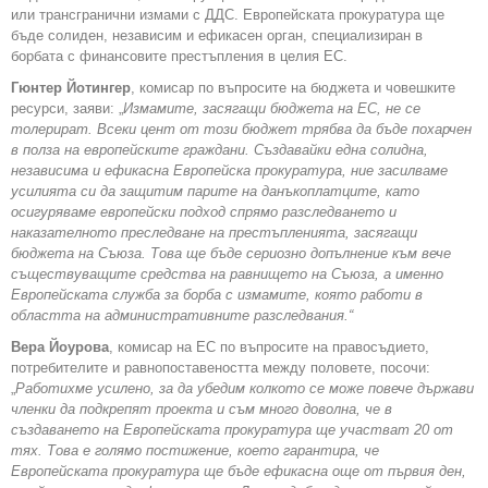
или трансгранични измами с ДДС. Европейската прокуратура ще
бъде солиден, независим и ефикасен орган, специализиран в
борбата с финансовите престъпления в целия ЕС.
Гюнтер Йотингер
, комисар по въпросите на бюджета и човешките
ресурси, заяви: „
Измамите, засягащи бюджета на ЕС, не се
толерират. Всеки цент от този бюджет трябва да бъде похарчен
в полза на европейските граждани. Създавайки една солидна,
независима и ефикасна Европейска прокуратура, ние засилваме
усилията си да защитим парите на данъкоплатците, като
осигуряваме европейски подход спрямо разследването и
наказателното преследване на престъпленията, засягащи
бюджета на Съюза. Това ще бъде сериозно допълнение към вече
съществуващите средства на равнището на Съюза, а именно
Европейската служба за борба с измамите, която работи в
областта на административните разследвания.“
Вера Йоурова
, комисар на ЕС по въпросите на правосъдието,
потребителите и равнопоставеността между половете, посочи:
„
Работихме усилено, за да убедим колкото се може повече държави
членки да подкрепят проекта и съм много доволна, че в
създаването на Европейската прокуратура ще участват 20 от
тях. Това е голямо постижение, което гарантира, че
Европейската прокуратура ще бъде ефикасна още от първия ден,