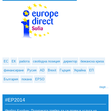
ЕС
ЕК
работа
свободна позиция
директор
бежанска криза
финансиране
Русия
AD
Brexit
Гърция
Украйна
ЕП
България
покана
EPSO
още...
#EP2014
Ивайло Калфин: Политиката трябва да се прави в услуга на