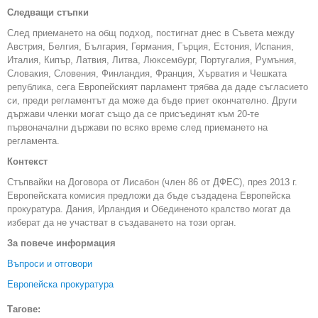
Следващи стъпки
След приемането на общ подход, постигнат днес в Съвета между
Австрия, Белгия, България, Германия, Гърция, Естония, Испания,
Италия, Кипър, Латвия, Литва, Люксембург, Португалия, Румъния,
Словакия, Словения, Финландия, Франция, Хърватия и Чешката
република, сега Европейският парламент трябва да даде съгласието
си, преди регламентът да може да бъде приет окончателно. Други
държави членки могат също да се присъединят към 20-те
първоначални държави по всяко време след приемането на
регламента.
Контекст
Стъпвайки на Договора от Лисабон (член 86 от ДФЕС), през 2013 г.
Европейската комисия предложи да бъде създадена Европейска
прокуратура. Дания, Ирландия и Обединеното кралство могат да
изберат да не участват в създаването на този орган.
За повече информация
Въпроси и отговори
Европейска прокуратура
Тагове: