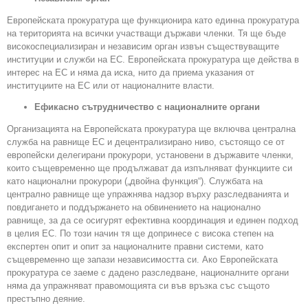
Европейската прокуратура ще функционира като единна прокуратура
на територията на всички участващи държави членки. Тя ще бъде
високоспециализиран и независим орган извън съществуващите
институции и служби на ЕС. Европейската прокуратура ще действа в
интерес на ЕС и няма да иска, нито да приема указания от
институциите на ЕС или от националните власти.
Ефикасно сътрудничество с националните органи
Организацията на Европейската прокуратура ще включва централна
служба на равнище ЕС и децентрализирано ниво, състоящо се от
европейски делегирани прокурори, установени в държавите членки,
които същевременно ще продължават да изпълняват функциите си
като национални прокурори („двойна функция“). Службата на
централно равнище ще упражнява надзор върху разследванията и
повдигането и поддържането на обвинението на национално
равнище, за да се осигурят ефективна координация и единен подход
в целия ЕС. По този начин тя ще допринесе с висока степен на
експертен опит и опит за националните правни системи, като
същевременно ще запази независимостта си. Ако Европейската
прокуратура се заеме с дадено разследване, националните органи
няма да упражняват правомощията си във връзка със същото
престъпно деяние.