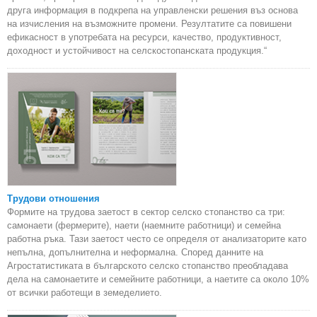
друга информация в подкрепа на управленски решения въз основа
на изчисления на възможните промени. Резултатите са повишени
ефикасност в употребата на ресурси, качество, продуктивност,
доходност и устойчивост на селскостопанската продукция.“
Трудови отношения
Формите на трудова заетост в сектор селско стопанство са три:
самонаети (фермерите), наети (наемните работници) и семейна
работна ръка. Тази заетост често се определя от анализаторите като
непълна, допълнителна и неформална. Според данните на
Агростатистиката в българското селско стопанство преобладава
дела на самонаетите и семейните работници, а наетите са около 10%
от всички работещи в земеделието.