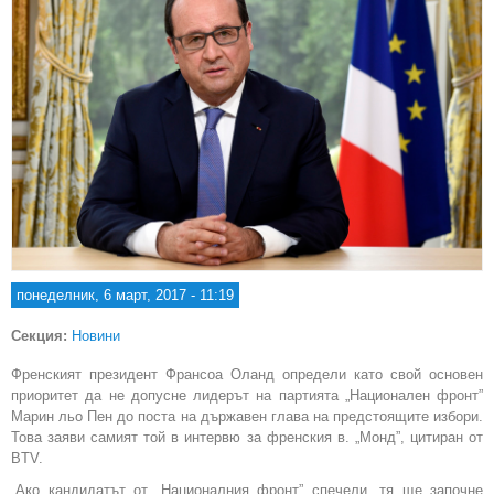
понеделник, 6 март, 2017 - 11:19
Секция:
Новини
Френският президент Франсоа Оланд определи като свой основен
приоритет да не допусне лидерът на партията „Национален фронт”
Марин льо Пен до поста на държавен глава на предстоящите избори.
Това заяви самият той в интервю за френския в. „Монд”, цитиран от
BTV.
„Ако кандидатът от „Националния фронт” спечели, тя ще започне