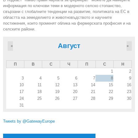
информация по ключови теми в модерното селско стопанство,
свързани с глобалните тенденции на развитие, политиката на ЕС в
областта на земеделието и животновъдството и научните
постижения, които променят облика на фермерската професия и на
селските райони.
Август
«
»
П
В
С
Ч
П
С
Н
1
2
3
4
5
6
7
8
9
10
11
12
13
14
15
16
17
18
19
20
21
22
23
24
25
26
27
28
29
30
31
Tweets by @GatewayEurope