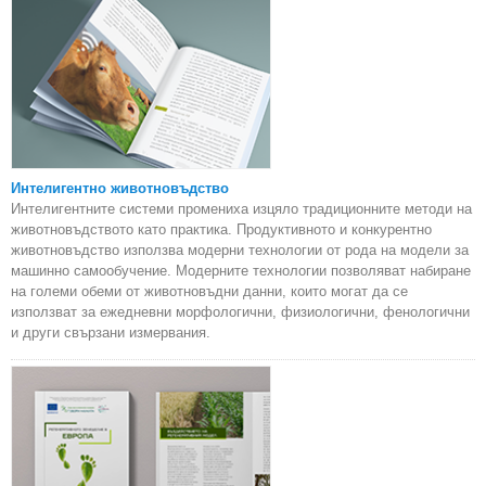
Интелигентно животновъдство
Интелигентните системи промениха изцяло традиционните методи на
животновъдството като практика. Продуктивното и конкурентно
животновъдство използва модерни технологии от рода на модели за
машинно самообучение. Модерните технологии позволяват набиране
на големи обеми от животновъдни данни, които могат да се
използват за ежедневни морфологични, физиологични, фенологични
и други свързани измервания.