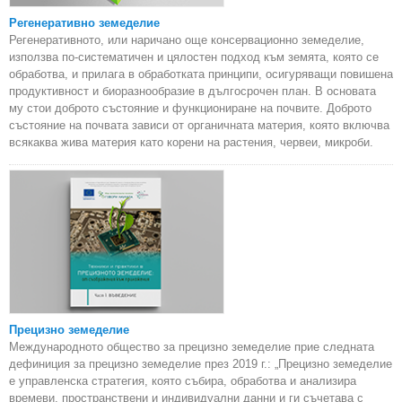
Регенеративно земеделие
Регенеративното, или наричано още консервационно земеделие,
използва по-систематичен и цялостен подход към земята, която се
обработва, и прилага в обработката принципи, осигуряващи повишена
продуктивност и биоразнообразие в дългосрочен план. В основата
му стои доброто състояние и функциониране на почвите. Доброто
състояние на почвата зависи от органичната материя, която включва
всякаква жива материя като корени на растения, червеи, микроби.
Прецизно земеделие
Международното общество за прецизно земеделие прие следната
дефиниция за прецизно земеделие през 2019 г.: „Прецизно земеделие
е управленска стратегия, която събира, обработва и анализира
времеви, пространствени и индивидуални данни и ги съчетава с