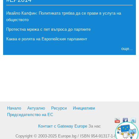
Ивайло Калфин: Политиката трябва да се прави в услуга на
обществото
Протестна мрежа с пет въпроса до партиите
Каква е ролята на Европейския парламент
още...
Начало
Актуално
Ресурси
Инициативи
Председателство на ЕС
Контакт с Gateway Europe
За нас
Copyright © 2003-2025 Europe.bg / ISBN 954-91317-1-8