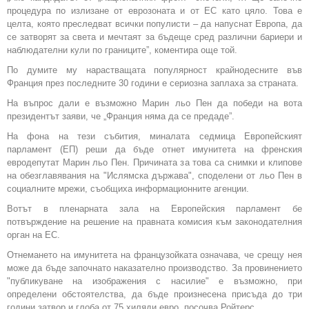
процедура по излизане от еврозоната и от ЕС като цяло. Това е
целта, която преследват всички популисти – да напуснат Европа, да
се затворят за света и мечтаят за бъдеще сред различни бариери и
наблюдателни кули по границите”, коментира още той.
По думите му нарастващата популярност крайнодесните във
Франция през последните 30 години е сериозна заплаха за страната.
На въпрос дали е възможно Марин льо Пен да победи на вота
президентът заяви, че „Франция няма да се предаде”.
На фона на тези събития, миналата седмица Европейският
парламент (ЕП) реши да бъде отнет имунитета на френския
евродепутат Марин льо Пен. Причината за това са снимки и клипове
на обезглавявания на "Ислямска държава", споделени от льо Пен в
социалните мрежи, съобщиха информационните агенции.
Вотът в пленарната зала на Европейския парламент бе
потвърждение на решение на правната комисия към законодателния
орган на ЕС.
Отнемането на имунитета на французойката означава, че срещу нея
може да бъде започнато наказателно производство. За провинението
"публикуване на изображения с насилие" е възможно, при
определени обстоятелства, да бъде произнесена присъда до три
години затвор и глоба от 75 хиляди евро, посочва Ройтерс.