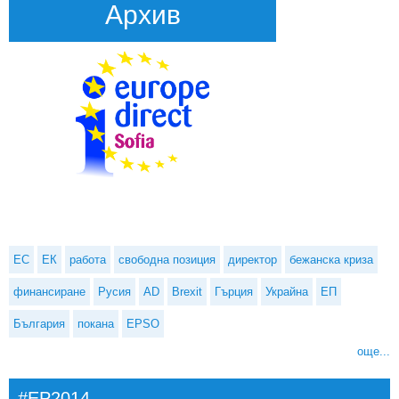
Архив
ЕС
ЕК
работа
свободна позиция
директор
бежанска криза
финансиране
Русия
AD
Brexit
Гърция
Украйна
ЕП
България
покана
EPSO
още...
#EP2014