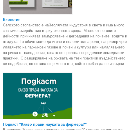
Екология
Селското стопанство е най-голямата индустрия в света и има много
значимо въздействие върху околната среда. Много от неговите
дейности причиняват замърсяване и деградация на почвите, водите и
въздуха. То обаче може да играе и положителна роля, например чрез
улавянето на парникови газове в почви и култури или намаляването
на риска от наводнения, когато се прилагат определени земеделски
практики. С разширяване на обхвата на тези практики въздействието
се подобрява, но остава още много път, който трябва да се извърви.
Подкаст "Какво прави науката за фермера?"
В подкаст "Какво прави науката за фермера?" можете да намерите