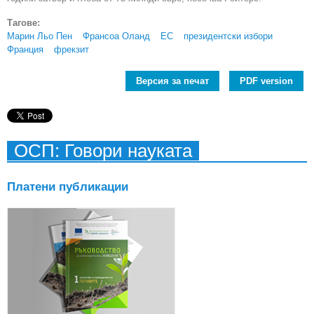
Тагове:
Марин Льо Пен
Франсоа Оланд
ЕС
президентски избори
Франция
фрекзит
Версия за печат
PDF version
ОСП: Говори науката
Платени публикации