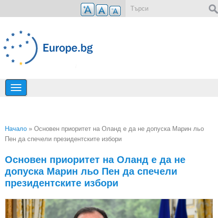
Премини към основното съдържание
Форма за търсене
Начало
» Основен приоритет на Оланд е да не допуска Марин льо
Пен да спечели президентските избори
Вие сте тук
Основен приоритет на Оланд е да не
допуска Марин льо Пен да спечели
президентските избори