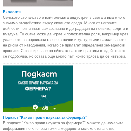
Екология
Селското стопанство е най-голямата индустрия в света и има много
значимо въздействие върху околната среда. Много от неговите
дейности причиняват замърсяване и деградация на почвите, водите и
въздуха. То обаче може да играе и положителна роля, например чрез
улавянето на парникови газове в почви и култури или намаляването
на риска от наводнения, когато се прилагат определени земеделски
практики. С разширяване на обхвата на тези практики въздействието
се подобрява, но остава още много път, който трябва да се извърви.
Подкаст "Какво прави науката за фермера?"
В подкаст "Какво прави науката за фермера?" можете да намерите
информация по ключови теми в модерното селско стопанство,