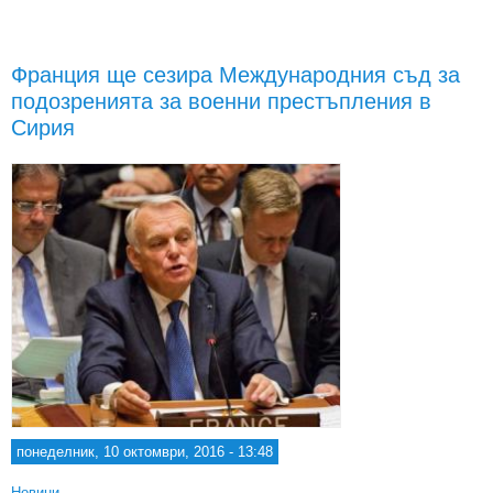
о
ви
Франция ще сезира Международния съд за
в 
подозренията за военни престъпления в
окт
Сирия
понеделник, 10 октомври, 2016 - 13:48
Новини