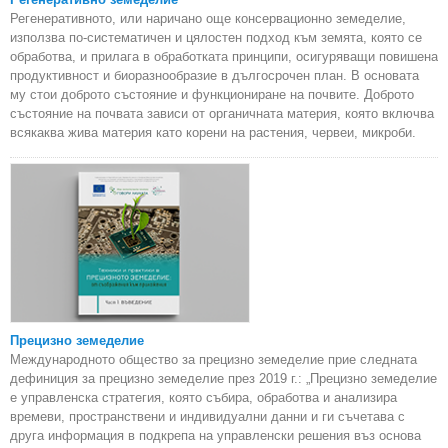
Регенеративното, или наричано още консервационно земеделие,
използва по-систематичен и цялостен подход към земята, която се
обработва, и прилага в обработката принципи, осигуряващи повишена
продуктивност и биоразнообразие в дългосрочен план. В основата
му стои доброто състояние и функциониране на почвите. Доброто
състояние на почвата зависи от органичната материя, която включва
всякаква жива материя като корени на растения, червеи, микроби.
Прецизно земеделие
Международното общество за прецизно земеделие прие следната
дефиниция за прецизно земеделие през 2019 г.: „Прецизно земеделие
е управленска стратегия, която събира, обработва и анализира
времеви, пространствени и индивидуални данни и ги съчетава с
друга информация в подкрепа на управленски решения въз основа