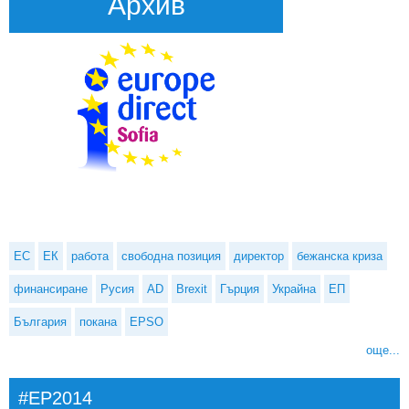
Архив
ЕС
ЕК
работа
свободна позиция
директор
бежанска криза
финансиране
Русия
AD
Brexit
Гърция
Украйна
ЕП
България
покана
EPSO
още...
#EP2014