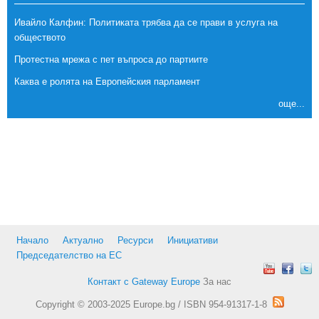
Ивайло Калфин: Политиката трябва да се прави в услуга на
обществото
Протестна мрежа с пет въпроса до партиите
Каква е ролята на Европейския парламент
още...
Начало
Актуално
Ресурси
Инициативи
Председателство на ЕС
Контакт с Gateway Europe
За нас
Copyright © 2003-2025 Europe.bg / ISBN 954-91317-1-8