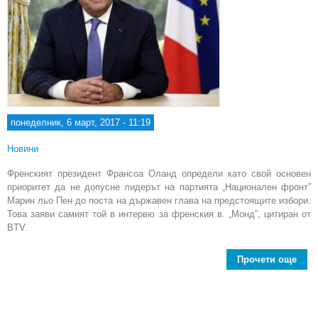
понеделник, 6 март, 2017 - 11:19
Новини
Френският президент Франсоа Оланд определи като свой основен
приоритет да не допусне лидерът на партията „Национален фронт”
Марин льо Пен до поста на държавен глава на предстоящите избори.
Това заяви самият той в интервю за френския в. „Монд”, цитиран от
BTV.
Прочети още
abo
пр
Ол
доп