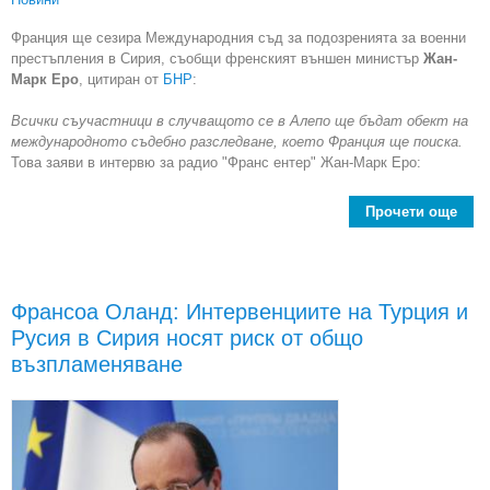
Франция ще сезира Международния съд за подозренията за военни
престъпления в Сирия, съобщи френският външен министър
Жан-
Марк Еро
, цитиран от
БНР
:
Всички съучастници в случващото се в Алепо ще бъдат обект на
международното съдебно разследване, което Франция ще поиска.
Това заяви в интервю за радио "Франс ентер" Жан-Марк Еро:
Прочети още
ab
Меж
по
Франсоа Оланд: Интервенциите на Турция и
Русия в Сирия носят риск от общо
пре
възпламеняване