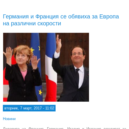
евр
д
под
Германия и Франция се обявиха за Европа
на
на различни скорости
вторник, 7 март, 2017 - 11:02
Новини
Лидерите на Франция, Германия, Италия и Испания пледират за