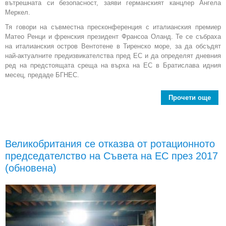
вътрешната си безопасност, заяви германският канцлер Ангела
Меркел.
Тя говори на съвместна пресконференция с италианския премиер
Матео Ренци и френския президент Франсоа Оланд. Те се събраха
на италианския остров Вентотене в Тиренско море, за да обсъдят
най-актуалните предизвикателства пред ЕС и да определят дневния
ред на предстоящата среща на върха на ЕС в Братислава идния
месец, предаде БГНЕС.
Прочети още
реш
Бр
Великобритания се отказва от ротационното
Е
председателство на Съвета на ЕС през 2017
им
(обновена)
б