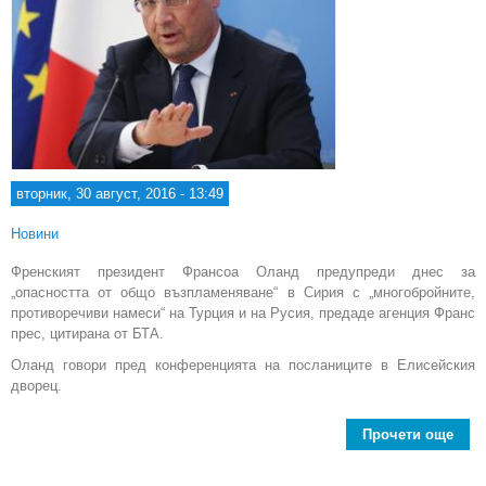
вторник, 30 август, 2016 - 13:49
Новини
Френският президент Франсоа Оланд предупреди днес за
„опасността от общо възпламеняване“ в Сирия с „многобройните,
противоречиви намеси“ на Турция и на Русия, предаде агенция Франс
прес, цитирана от БТА.
Оланд говори пред конференцията на посланиците в Елисейския
дворец.
Прочети още
ab
Ин