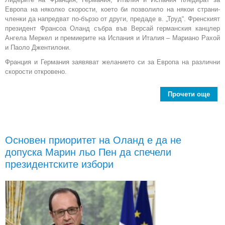
Европа на няколко скорости, което би позволило на някои страни-
членки да напредват по-бързо от други, предаде в. „Труд“. Френският
президент Франсоа Оланд събра във Версай германския канцлер
Ангела Меркел и премиерите на Испания и Италия – Мариано Рахой
и Паоло Джентилони.
Франция и Германия заявяват желанието си за Европа на различни
скорости откровено.
Прочети още
Гер
Фра
Основен приоритет на Оланд е да не
об
допуска Марин льо Пен да спечели
Ев
президентските избори
раз
ско