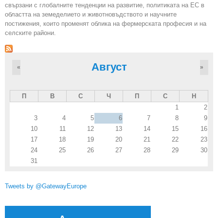
свързани с глобалните тенденции на развитие, политиката на ЕС в
областта на земеделието и животновъдството и научните
постижения, които променят облика на фермерската професия и на
селските райони.
Август
«
»
П
В
С
Ч
П
С
Н
1
2
3
4
5
6
7
8
9
10
11
12
13
14
15
16
17
18
19
20
21
22
23
24
25
26
27
28
29
30
31
Tweets by @GatewayEurope