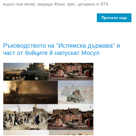
върха тази вечер, предаде Франс прес, цитирана от БТА.
Прочети още
Ръководството на "Ислямска държава" и
част от бойците й напускат Мосул
въз
за