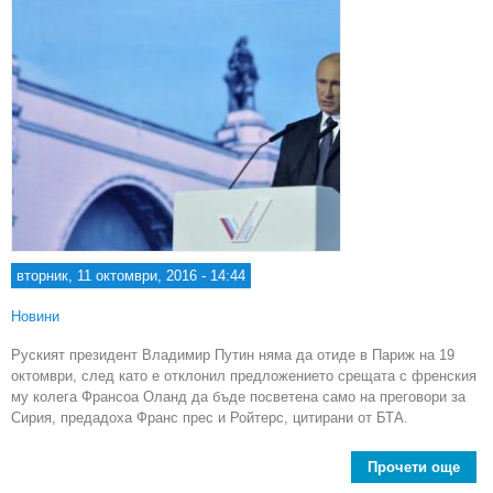
вторник, 11 октомври, 2016 - 14:44
Новини
Руският президент Владимир Путин няма да отиде в Париж на 19
октомври, след като е отклонил предложението срещата с френския
му колега Франсоа Оланд да бъде посветена само на преговори за
Сирия, предадоха Франс прес и Ройтерс, цитирани от БТА.
Прочети още
Вла