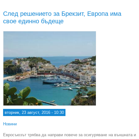
Ру
След решението за Брекзит, Европа има
н
свое единно бъдеще
въз
вторник, 23 август, 2016 - 10:30
Новини
Евросъюзът трябва да направи повече за осигуряване на външната и