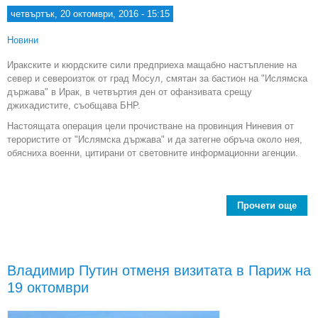
четвъртък, 20 октомври, 2016 - 15:15
Новини
Иракските и кюрдските сили предприеха мащабно настъпление на
север и североизток от град Мосул, смятан за бастион на "Ислямска
държава" в Ирак, в четвъртия ден от офанзивата срещу
джихадистите, съобщава БНР.
Настоящата операция цели прочистване на провинция Ниневия от
терористите от "Ислямска държава" и да затегне обръча около нея,
обясниха военни, цитирани от световните информационни агенции.
Прочети още
Рък
на
Владимир Путин отменя визитата в Париж на
19 октомври