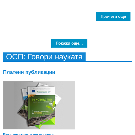
Прочети още
Вел
р
пред
Покажи още...
на 
ОСП: Говори науката
Платени публикации
Регенеративно земеделие