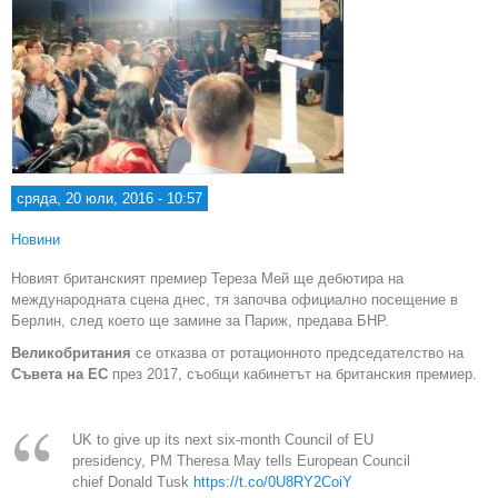
сряда, 20 юли, 2016 - 10:57
Новини
Новият британският премиер Тереза Мей ще дебютира на
международната сцена днес, тя започва официално посещение в
Берлин, след което ще замине за Париж, предава БНР.
Великобритания
се отказва от ротационното председателство на
Съвета на ЕС
през 2017, съобщи кабинетът на британския премиер.
UK to give up its next six-month Council of EU
presidency, PM Theresa May tells European Council
chief Donald Tusk
https://t.co/0U8RY2CoiY