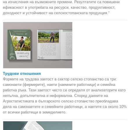
на изчисления на възможните промени. Резултатите са повишени
ефикасност в употребата на ресурси, качество, продуктивност,
доходност и устойчивост на селскостопанската продукция.“
Трудови отношения
Формите на трудова заетост в сектор селско стопанство са три:
самонаети (фермерите), наети (наемните работници) и семейна
работна ръка. Тази заетост често се определя от анализаторите като
непълна, допълнителна и неформална. Според данните на
Агростатистиката в българското селско стопанство преобладава
дела на самонаетите и семейните работници, а наетите са около 10%
от всички работещи в земеделието.