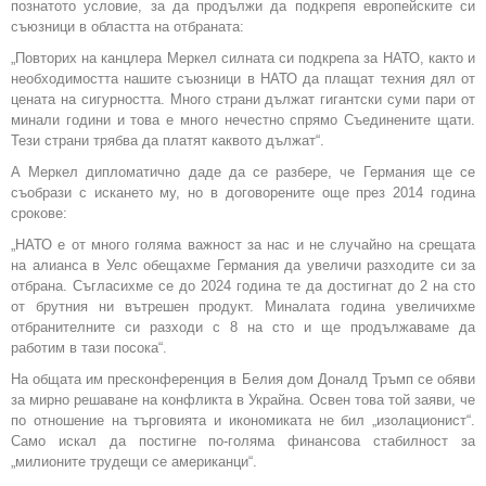
познатото условие, за да продължи да подкрепя европейските си
съюзници в областта на отбраната:
„Повторих на канцлера Меркел силната си подкрепа за НАТО, както и
необходимостта нашите съюзници в НАТО да плащат техния дял от
цената на сигурността. Много страни дължат гигантски суми пари от
минали години и това е много нечестно спрямо Съединените щати.
Тези страни трябва да платят каквото дължат“.
А Меркел дипломатично даде да се разбере, че Германия ще се
съобрази с искането му, но в договорените още през 2014 година
срокове:
„НАТО е от много голяма важност за нас и не случайно на срещата
на алианса в Уелс обещахме Германия да увеличи разходите си за
отбрана. Съгласихме се до 2024 година те да достигнат до 2 на сто
от брутния ни вътрешен продукт. Миналата година увеличихме
отбранителните си разходи с 8 на сто и ще продължаваме да
работим в тази посока“.
На общата им пресконференция в Белия дом Доналд Тръмп се обяви
за мирно решаване на конфликта в Украйна. Освен това той заяви, че
по отношение на търговията и икономиката не бил „изолационист“.
Само искал да постигне по-голяма финансова стабилност за
„милионите трудещи се американци“.