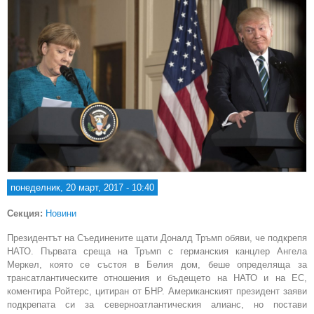
понеделник, 20 март, 2017 - 10:40
Секция:
Новини
Президентът на Съединените щати Доналд Тръмп обяви, че подкрепя
НАТО. Първата среща на Тръмп с германския канцлер Ангела
Меркел, която се състоя в Белия дом, беше определяща за
трансатлантическите отношения и бъдещето на НАТО и на ЕС,
коментира Ройтерс, цитиран от БНР. Американският президент заяви
подкрепата си за северноатлантическия алианс, но постави