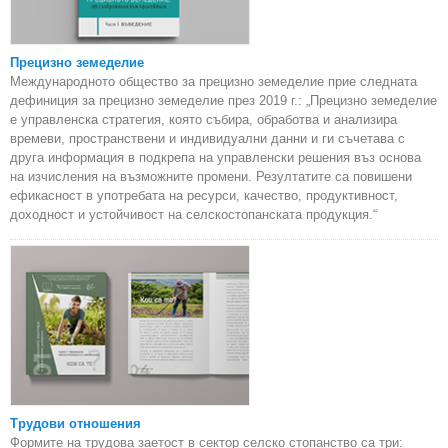
Прецизно земеделие
Международното общество за прецизно земеделие прие следната
дефиниция за прецизно земеделие през 2019 г.: „Прецизно земеделие
е управленска стратегия, която събира, обработва и анализира
времеви, пространствени и индивидуални данни и ги съчетава с
друга информация в подкрепа на управленски решения въз основа
на изчисления на възможните промени. Резултатите са повишени
ефикасност в употребата на ресурси, качество, продуктивност,
доходност и устойчивост на селскостопанската продукция.“
Трудови отношения
Формите на трудова заетост в сектор селско стопанство са три: