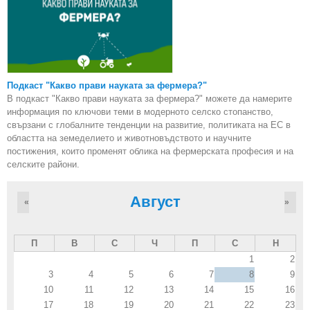
Подкаст "Какво прави науката за фермера?"
В подкаст "Какво прави науката за фермера?" можете да намерите
информация по ключови теми в модерното селско стопанство,
свързани с глобалните тенденции на развитие, политиката на ЕС в
областта на земеделието и животновъдството и научните
постижения, които променят облика на фермерската професия и на
селските райони.
Август
«
»
П
В
С
Ч
П
С
Н
1
2
3
4
5
6
7
8
9
10
11
12
13
14
15
16
17
18
19
20
21
22
23