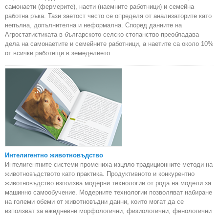
самонаети (фермерите), наети (наемните работници) и семейна
работна ръка. Тази заетост често се определя от анализаторите като
непълна, допълнителна и неформална. Според данните на
Агростатистиката в българското селско стопанство преобладава
дела на самонаетите и семейните работници, а наетите са около 10%
от всички работещи в земеделието.
Интелигентно животновъдство
Интелигентните системи промениха изцяло традиционните методи на
животновъдството като практика. Продуктивното и конкурентно
животновъдство използва модерни технологии от рода на модели за
машинно самообучение. Модерните технологии позволяват набиране
на големи обеми от животновъдни данни, които могат да се
използват за ежедневни морфологични, физиологични, фенологични