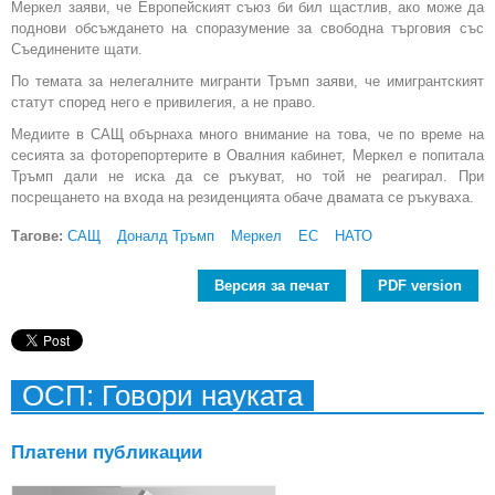
Меркел заяви, че Европейският съюз би бил щастлив, ако може да
поднови обсъждането на споразумение за свободна търговия със
Съединените щати.
По темата за нелегалните мигранти Тръмп заяви, че имигрантският
статут според него е привилегия, а не право.
Медиите в САЩ обърнаха много внимание на това, че по време на
сесията за фоторепортерите в Овалния кабинет, Меркел е попитала
Тръмп дали не иска да се ръкуват, но той не реагирал. При
посрещането на входа на резиденцията обаче двамата се ръкуваха.
Тагове:
САЩ
Доналд Тръмп
Меркел
ЕС
НАТО
Версия за печат
PDF version
ОСП: Говори науката
Платени публикации