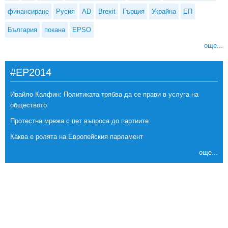
финансиране
Русия
AD
Brexit
Гърция
Украйна
ЕП
България
покана
EPSO
още...
#EP2014
Ивайло Калфин: Политиката трябва да се прави в услуга на
обществото
Протестна мрежа с пет въпроса до партиите
Каква е ролята на Европейския парламент
още...