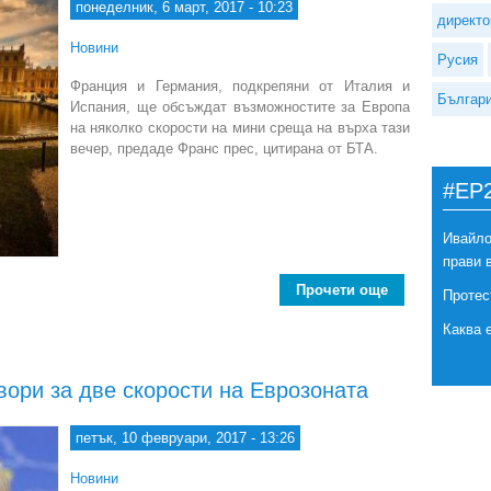
понеделник, 6 март, 2017 - 10:23
директо
Новини
Русия
Франция и Германия, подкрепяни от Италия и
Българ
Испания, ще обсъждат възможностите за Европа
на няколко скорости на мини среща на върха тази
вечер, предаде Франс прес, цитирана от БТА.
#EP
Ивайло
прави 
Прочети още
about 
Протес
Каква 
вори за две скорости на Еврозоната
петък, 10 февруари, 2017 - 13:26
Новини