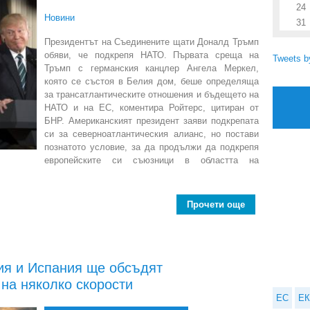
24
Новини
31
Президентът на Съединените щати Доналд Тръмп
обяви, че подкрепя НАТО. Първата среща на
Tweets 
Тръмп с германския канцлер Ангела Меркел,
която се състоя в Белия дом, беше определяща
за трансатлантическите отношения и бъдещето на
НАТО и на ЕС, коментира Ройтерс, цитиран от
БНР. Американският президент заяви подкрепата
си за северноатлантическия алианс, но постави
познатото условие, за да продължи да подкрепя
европейските си съюзници в областта на
Прочети още
abo
ия и Испания ще обсъдят
на няколко скорости
ЕС
ЕК