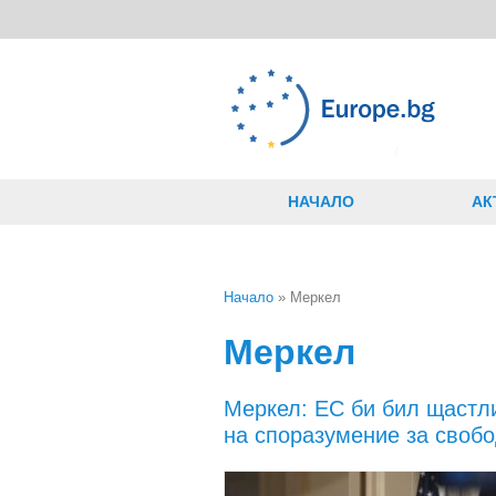
Премини към основното съдържание
НАЧАЛО
АК
Начало
» Меркел
Вие сте тук
Меркел
Меркел: ЕС би бил щастл
на споразумение за своб