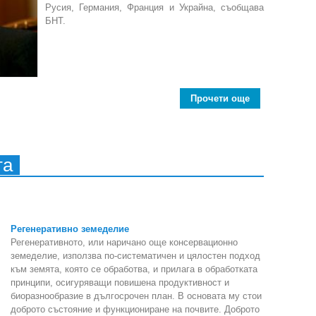
Русия, Германия, Франция и Украйна, съобщава
БНТ.
Прочети още
about Среща з
та
Регенеративно земеделие
Регенеративното, или наричано още консервационно
земеделие, използва по-систематичен и цялостен подход
към земята, която се обработва, и прилага в обработката
принципи, осигуряващи повишена продуктивност и
биоразнообразие в дългосрочен план. В основата му стои
доброто състояние и функциониране на почвите. Доброто