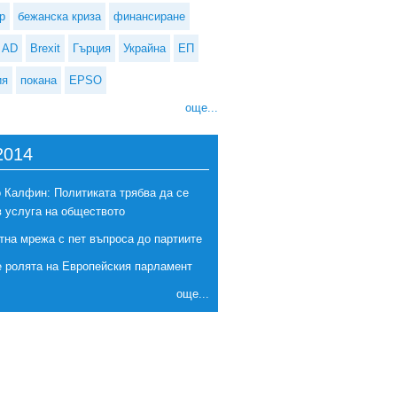
р
бежанска криза
финансиране
AD
Brexit
Гърция
Украйна
ЕП
ия
покана
EPSO
още...
2014
 Калфин: Политиката трябва да се
в услуга на обществото
Франция, Германия, Италия и Испания ще обсъдят възможностите за
тна мрежа с пет въпроса до партиите
Европа на няколко скорости
е ролята на Европейския парламент
още...