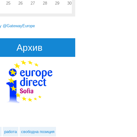
25
26
27
28
29
30
by @GatewayEurope
Архив
ut Меркел: ЕС би бил щастлив, ако може да поднови обсъждането на
споразумение за свободна търговия със САЩ
работа
свободна позиция