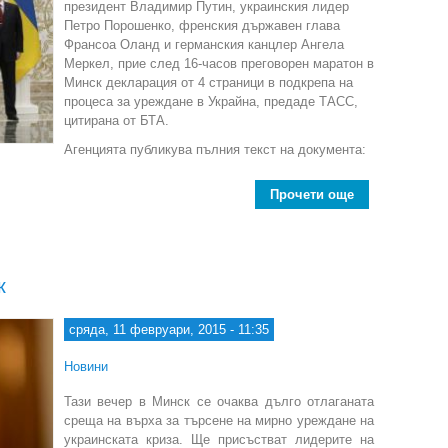
президент Владимир Путин, украинския лидер
Петро Порошенко, френския държавен глава
Франсоа Оланд и германския канцлер Ангела
Меркел, прие след 16-часов преговорен маратон в
Минск декларация от 4 страници в подкрепа на
процеса за уреждане в Украйна, предаде ТАСС,
цитирана от БТА.
Агенцията публикува пълния текст на документа:
Прочети още
about Н
к
сряда, 11 февруари, 2015 - 11:35
Новини
Тази вечер в Минск се очаква дълго отлаганата
среща на върха за търсене на мирно уреждане на
украинската криза. Ще присъстват лидерите на