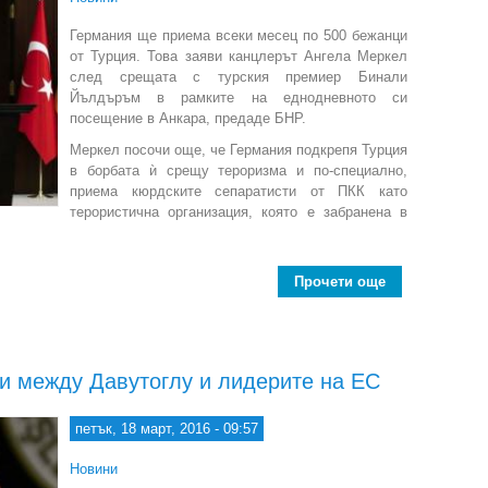
Германия ще приема всеки месец по 500 бежанци
от Турция. Това заяви канцлерът Ангела Меркел
след срещата с турския премиер Бинали
Йълдъръм в рамките на еднодневното си
посещение в Анкара, предаде БНР.
Меркел посочи още, че Германия подкрепя Турция
в борбата ѝ срещу тероризма и по-специално,
приема кюрдските сепаратисти от ПКК като
терористична организация, която е забранена в
Прочети още
about Меркел:
ри между Давутоглу и лидерите на ЕС
петък, 18 март, 2016 - 09:57
Новини