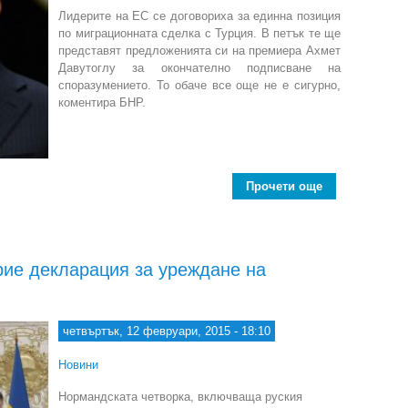
Лидерите на ЕС се договориха за единна позиция
по миграционната сделка с Турция. В петък те ще
представят предложенията си на премиера Ахмет
Давутоглу за окончателно подписване на
споразумението. То обаче все още не е сигурно,
коментира БНР.
Прочети още
about Предсто
рие декларация за уреждане на
четвъртък, 12 февруари, 2015 - 18:10
Новини
Нормандската четворка, включваща руския