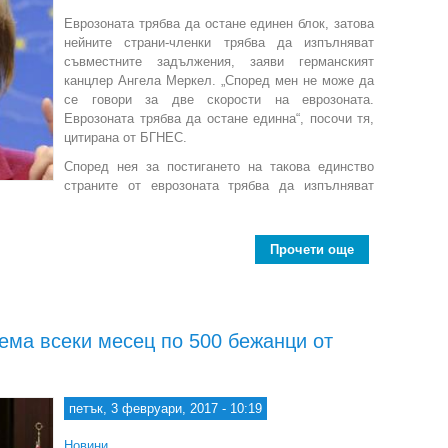
Eврозоната трябва да остане единен блок, затова
нейните страни-членки трябва да изпълняват
съвместните задължения, заяви германският
канцлер Ангела Меркел. „Според мен не може да
се говори за две скорости на еврозоната.
Еврозоната трябва да остане единна“, посочи тя,
цитирана от БГНЕС.
Според нея за постигането на такова единство
страните от еврозоната трябва да изпълняват
Прочети още
about Меркел:
ема всеки месец по 500 бежанци от
петък, 3 февруари, 2017 - 10:19
Новини