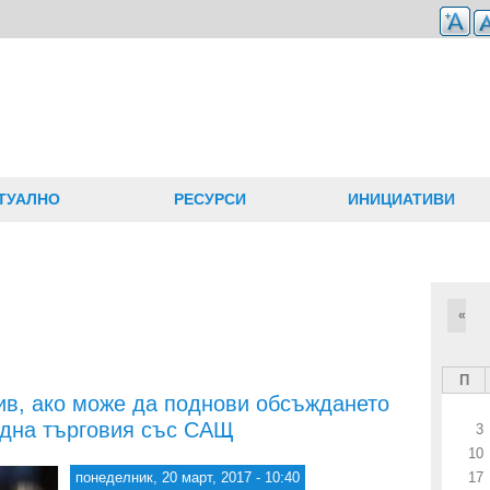
ТУАЛНО
РЕСУРСИ
ИНИЦИАТИВИ
«
П
ив, ако може да поднови обсъждането
одна търговия със САЩ
3
10
понеделник, 20 март, 2017 - 10:40
17