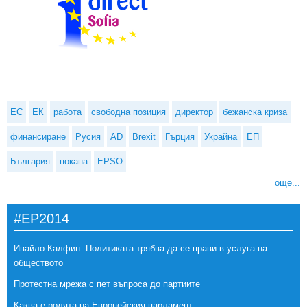
ЕС
ЕК
работа
свободна позиция
директор
бежанска криза
финансиране
Русия
AD
Brexit
Гърция
Украйна
ЕП
България
покана
EPSO
още...
#EP2014
Ивайло Калфин: Политиката трябва да се прави в услуга на
обществото
Протестна мрежа с пет въпроса до партиите
Каква е ролята на Европейския парламент