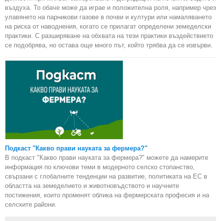
въздуха. То обаче може да играе и положителна роля, например чрез
улавянето на парникови газове в почви и култури или намаляването
на риска от наводнения, когато се прилагат определени земеделски
практики. С разширяване на обхвата на тези практики въздействието
се подобрява, но остава още много път, който трябва да се извърви.
Подкаст "Какво прави науката за фермера?"
В подкаст "Какво прави науката за фермера?" можете да намерите
информация по ключови теми в модерното селско стопанство,
свързани с глобалните тенденции на развитие, политиката на ЕС в
областта на земеделието и животновъдството и научните
постижения, които променят облика на фермерската професия и на
селските райони.