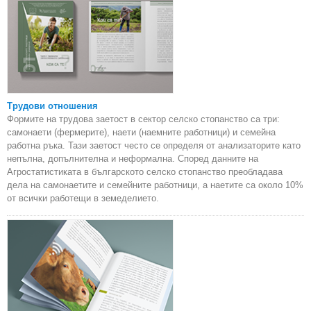
Трудови отношения
Формите на трудова заетост в сектор селско стопанство са три:
самонаети (фермерите), наети (наемните работници) и семейна
работна ръка. Тази заетост често се определя от анализаторите като
непълна, допълнителна и неформална. Според данните на
Агростатистиката в българското селско стопанство преобладава
дела на самонаетите и семейните работници, а наетите са около 10%
от всички работещи в земеделието.