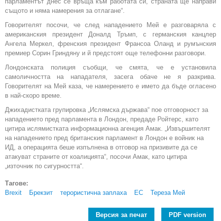
парламентът днес се връща към работата си, страната ще направи
същото и няма намерения за отлагане“.
Говорителят посочи, че след нападението Мeй е разговаряла с
американския президент Доналд Тръмп, с германския канцлер
Ангела Меркел, френския президент Франсоа Оланд и румънския
премиер Сорин Гриндяну и й предстоят още телефонни разговори.
Лондонската полиция съобщи, че смята, че е установила
самоличността на нападателя, засега обаче не я разкрива.
Говорителят на Мeй каза, че намерението е името да бъде огласено
в най-скоро време.
Джихадистката групировка „Ислямска държава“ пое отговорност за
нападението пред парламента в Лондон, предаде Ройтерс, като
цитира ислямистката информационна агенция Амак. „Извършителят
на нападението пред британския парламент в Лондон е войник на
ИД, а операцията беше изпълнена в отговор на призивите да се
атакуват страните от коалицията“, посочи Амак, като цитира
„източник по сигурността“.
Тагове:
Brexit
Брекзит
терористична заплаха
ЕС
Тереза Мей
Версия за печат
PDF version