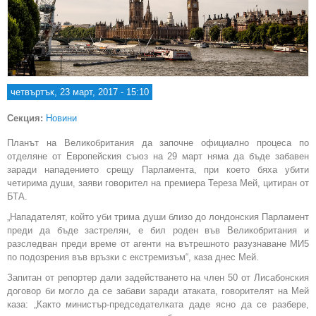
четвъртък, 23 март, 2017 - 15:10
Секция:
Новини
Планът на Великобритания да започне официално процеса по
отделяне от Европейския съюз на 29 март няма да бъде забавен
заради нападението срещу Парламента, при което бяха убити
четирима души, заяви говорител на премиера Тереза Мeй, цитиран от
БТА.
„Нападателят, който уби трима души близо до лондонския Парламент
преди да бъде застрелян, е бил роден във Великобритания и
разследван преди време от агенти на вътрешното разузнаване МИ5
по подозрения във връзки с екстремизъм“, каза днес Мeй.
Запитан от репортер дали задействането на член 50 от Лисабонския
договор би могло да се забави заради атаката, говорителят на Мeй
каза: „Както министър-председателката даде ясно да се разбере,