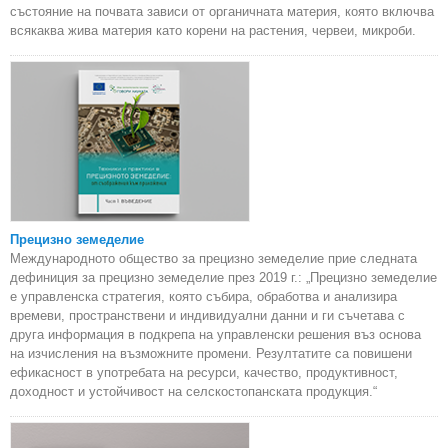
състояние на почвата зависи от органичната материя, която включва
всякаква жива материя като корени на растения, червеи, микроби.
Прецизно земеделие
Международното общество за прецизно земеделие прие следната
дефиниция за прецизно земеделие през 2019 г.: „Прецизно земеделие
е управленска стратегия, която събира, обработва и анализира
времеви, пространствени и индивидуални данни и ги съчетава с
друга информация в подкрепа на управленски решения въз основа
на изчисления на възможните промени. Резултатите са повишени
ефикасност в употребата на ресурси, качество, продуктивност,
доходност и устойчивост на селскостопанската продукция.“