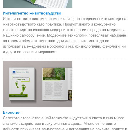
Интелигентно животновъдство
Интелигентните системи промениха изцяло традиционните методи на
животновъдството като практика. Продуктивното и конкурентно
животновъдство използва модерни технологии от рода на модели за
машинно самообучение. Модерните технологии позволяват набиране
на големи обеми от животновъдни данни, които могат да се
използват за ежедневни морфологични, физиологични, фенологични
и други свързани измервания.
Екология
Селското стопанство е най-голямата индустрия в света и има много
значимо въздействие върху околната среда. Много от неговите
дейности причиняват замърсяване и деградация на почвите, водите и