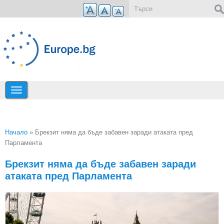
Премини към основното съдържание
Форма за търсене
Начало
» Брекзит няма да бъде забавен заради атаката пред
Парламента
Вие сте тук
Брекзит няма да бъде забавен заради
атаката пред Парламента