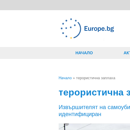
Премини към основното съдържание
НАЧАЛО
АК
Начало
» терористична заплаха
Вие сте тук
терористична 
Извършителят на самоубий
идентифициран