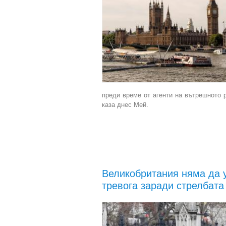
преди време от агенти на вътрешното 
каза днес Мeй.
Великобритания няма да 
тревога заради стрелбата