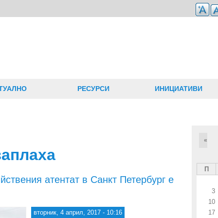
ТУАЛНО
РЕСУРСИ
ИНИЦИАТИВИ
«
заплаха
П
ствения атентат в Санкт Петербург е
3
10
вторник, 4 април, 2017 - 10:16
17