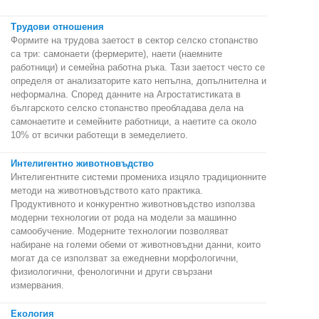
Трудови отношения
Формите на трудова заетост в сектор селско стопанство
са три: самонаети (фермерите), наети (наемните
работници) и семейна работна ръка. Тази заетост често се
определя от анализаторите като непълна, допълнителна и
неформална. Според данните на Агростатистиката в
българското селско стопанство преобладава дела на
самонаетите и семейните работници, а наетите са около
10% от всички работещи в земеделието.
Интелигентно животновъдство
Интелигентните системи промениха изцяло традиционните
методи на животновъдството като практика.
Продуктивното и конкурентно животновъдство използва
модерни технологии от рода на модели за машинно
самообучение. Модерните технологии позволяват
набиране на големи обеми от животновъдни данни, които
могат да се използват за ежедневни морфологични,
физиологични, фенологични и други свързани
измервания.
Екология