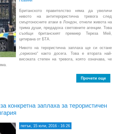
Новини
Британското правителство няма да увеличи
нивото на антитерористична тревога след
смъртоносните атаки в Лондон, отнели живота на
трима души, предадоха световните агенции. Това
съобщи британският премиер Тереза Мей,
цитирана от БТА.
Нивото на терористична заплаха ще си остане
„сериозно“ както досега. Това е втората най-
високата степен на тревога, която означава, че
яма.
Прочети още
about Ве
а конкретна заплаха за терористичен
лгария
петък, 15 юли, 2016 - 16:26