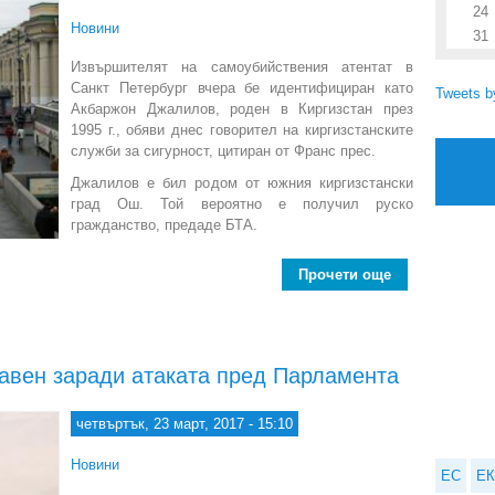
24
Новини
31
Извършителят на самоубийствения атентат в
Санкт Петербург вчера бе идентифициран като
Tweets 
Акбаржон Джалилов, роден в Киргизстан през
1995 г., обяви днес говорител на киргизстанските
служби за сигурност, цитиран от Франс прес.
Джалилов е бил родом от южния киргизстански
град Ош. Той вероятно е получил руско
гражданство, предаде БТА.
Прочети още
a
бавен заради атаката пред Парламента
четвъртък, 23 март, 2017 - 15:10
Новини
ЕС
ЕК