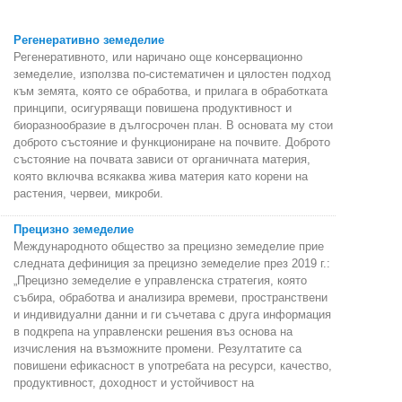
Регенеративно земеделие
Регенеративното, или наричано още консервационно
земеделие, използва по-систематичен и цялостен подход
към земята, която се обработва, и прилага в обработката
принципи, осигуряващи повишена продуктивност и
биоразнообразие в дългосрочен план. В основата му стои
доброто състояние и функциониране на почвите. Доброто
състояние на почвата зависи от органичната материя,
която включва всякаква жива материя като корени на
растения, червеи, микроби.
Прецизно земеделие
Международното общество за прецизно земеделие прие
следната дефиниция за прецизно земеделие през 2019 г.:
„Прецизно земеделие е управленска стратегия, която
събира, обработва и анализира времеви, пространствени
и индивидуални данни и ги съчетава с друга информация
в подкрепа на управленски решения въз основа на
изчисления на възможните промени. Резултатите са
повишени ефикасност в употребата на ресурси, качество,
продуктивност, доходност и устойчивост на