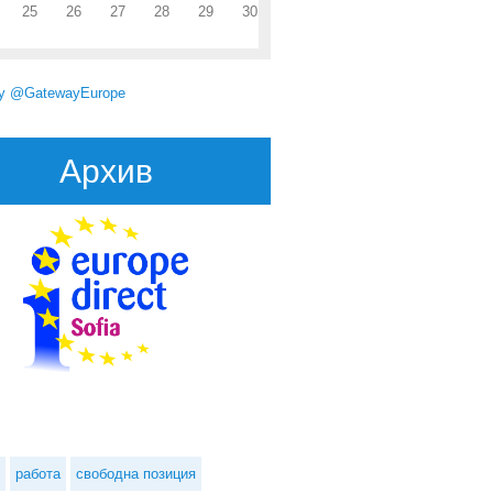
25
26
27
28
29
30
by @GatewayEurope
Архив
bout Извършителят на самоубийствения атентат в Санкт Петербург е
идентифициран
работа
свободна позиция