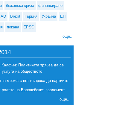
р
бежанска криза
финансиране
AD
Brexit
Гърция
Украйна
ЕП
ия
покана
EPSO
още...
2014
 Калфин: Политиката трябва да се
в услуга на обществото
 няма да бъде забавен заради атаката пред Парламента
тна мрежа с пет въпроса до партиите
е ролята на Европейския парламент
още...