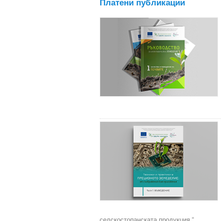
Платени публикации
селскостопанската продукция.“