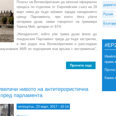
Планът на Великобритания да започне официално
директо
процеса по отделяне от Европейския съюз на 29
март няма да бъде забавен заради нападението
Русия
срещу Парламента, при което бяха убити
четирима души, заяви говорител на премиера
Българ
Тереза Мeй, цитиран от БТА.
„Нападателят, който уби трима души близо до
лондонския Парламент преди да бъде застрелян,
е бил роден във Великобритания и разследван
#EP
разузнаване МИ5 по подозрения във връзки с екстремизъм“,
Ивайло
прави 
Прочети още
about Брекзит
Протес
Каква 
увеличи нивото на антитерористична
 пред парламента
четвъртък, 23 март, 2017 - 10:14