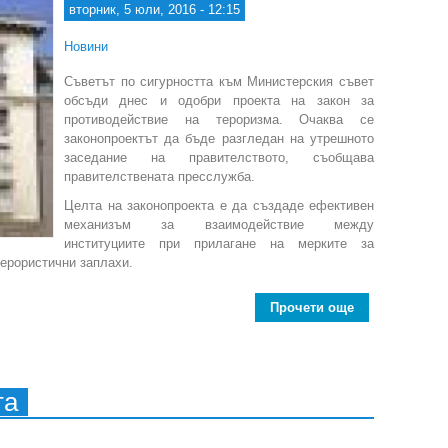
вторник, 5 юли, 2016 - 12:15
Новини
Съветът по сигурността към Министерския съвет
обсъди днес и одобри проекта на закон за
противодействие на тероризма. Очаква се
законопроектът да бъде разгледан на утрешното
заседание на правителството, съобщава
правителствената пресслужба.
Целта на законопроекта е да създаде ефективен
механизъм за взаимодействие между
институциите при прилагане на мерките за
терористични заплахи.
Прочети още
about Съвет
та