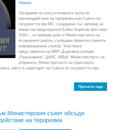
Новини
Заседание на консултативната група по
противодействие на тероризма към Съвета по
сигурността при МС, създадена със заповед на
министър-председателя Бойко Борисов през март
2016 г., се проведе днес в Министерството на
вътрешните работи, съобщава правителствената
информационна служба. Участваха
представители на МВР, Държавна агенция
„Разузнаване“, ДАНС, МВнР, Министерството на
отбраната, Министерството на транспорта,
ята, както и секретарят на Съвета по сигурността при
Прочети още
about К
към Министерския съвет обсъди
действие на тероризма