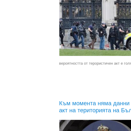
вероятността от терористичен акт е гол
Към момента няма данни з
акт на територията на Бъ