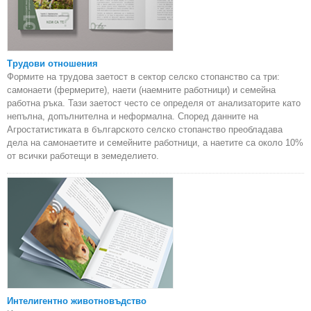
Трудови отношения
Формите на трудова заетост в сектор селско стопанство са три:
самонаети (фермерите), наети (наемните работници) и семейна
работна ръка. Тази заетост често се определя от анализаторите като
непълна, допълнителна и неформална. Според данните на
Агростатистиката в българското селско стопанство преобладава
дела на самонаетите и семейните работници, а наетите са около 10%
от всички работещи в земеделието.
Интелигентно животновъдство