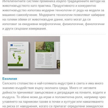
Интелигентните системи промениха изцяло традиционните методи на
животновъдството като практика. Продуктивното и конкурентно
животновъдство използва модерни технологии от рода на модели за
машинно самообучение. Модерните технологии позволяват набиране
на големи обеми от животновъдни данни, които могат да се
използват за ежедневни морфологични, физиологични, фенологични
и други свързани измервания.
Екология
Селското стопанство е най-голямата индустрия в света и има много
значимо въздействие върху околната среда. Много от неговите
дейности причиняват замърсяване и деградация на почвите, водите и
въздуха. То обаче може да играе и положителна роля, например чрез
улавянето на парникови газове в почви и култури или намаляването
на риска от наводнения, когато се прилагат определени земеделски