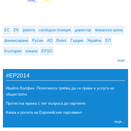
ЕС
ЕК
работа
свободна позиция
директор
бежанска криза
финансиране
Русия
AD
Brexit
Гърция
Украйна
ЕП
България
покана
EPSO
още...
#EP2014
Ивайло Калфин: Политиката трябва да се прави в услуга на
обществото
Протестна мрежа с пет въпроса до партиите
Каква е ролята на Европейския парламент
още...