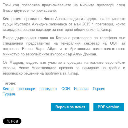
Този ход позволява продължаването на мирните преговори след
близо двумесечно прекъсване.
Кипърският президент Никос Анастасиадис и лидерът на кипърските
турци Мустафа Акънджъ започнаха от май 2015 г. преговори, които
създадоха реални надежди за повторно обединение на Кипър.
Вчера държавният глава на Кипър е разговарял по телефона със
специалния представител на генералния секретар на ООН за
островна Еспен Барт Айде и с британския заместник-външен
министър по европейските въпроси сър Алън Дънкан.
От Мадрид, където взе участие в срещата на южните европейски
страни, Никос Анастасиадис призова за намиране на трайно и
европейско решение на проблема за Кипър.
Тагове:
Кипър
преговори
президент
ООН
Испания
Гърция
Турция
Версия за печат
PDF version