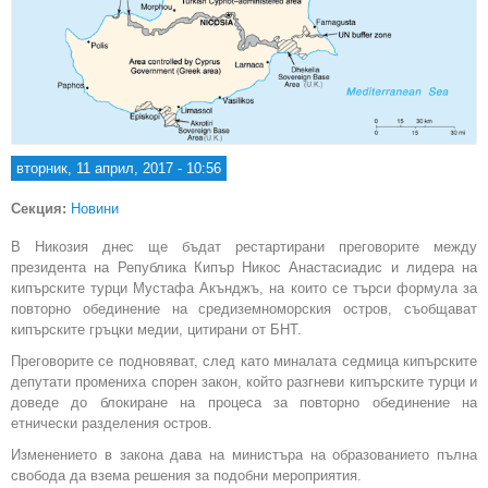
вторник, 11 април, 2017 - 10:56
Секция:
Новини
В Никозия днес ще бъдат рестартирани преговорите между
президента на Република Кипър Никос Анастасиадис и лидера на
кипърските турци Мустафа Акънджъ, на които се търси формула за
повторно обединение на средиземноморския остров, съобщават
кипърските гръцки медии, цитирани от БНТ.
Преговорите се подновяват, след като миналата седмица кипърските
депутати промениха спорен закон, който разгневи кипърските турци и
доведе до блокиране на процеса за повторно обединение на
етнически разделения остров.
Изменението в закона дава на министъра на образованието пълна
свобода да взема решения за подобни мероприятия.