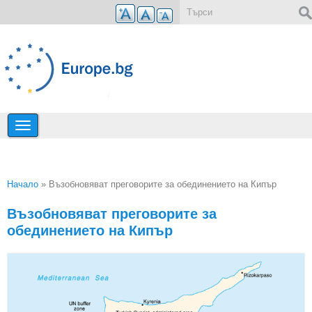
Премини към основното съдържание
Форма за търсене
Начало
» Възобновяват преговорите за обединението на Кипър
Вие сте тук
Възобновяват преговорите за
обединението на Кипър