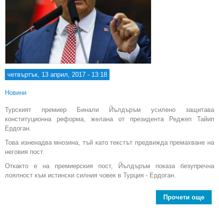
четвъртък, 13 април, 2017 - 13:18
Новини
Турският премиер Бинали Йълдъръм усилено защитава
конституционна реформа, желана от президента Реджеп Тайип
Ердоган.
Това изненадва мнозина, тъй като текстът предвижда премахване на
неговия пост.
Откакто е на премиерския пост, Йълдъръм показа безупречна
лоялност към истински силния човек в Турция - Ердоган.
Прочети още
a