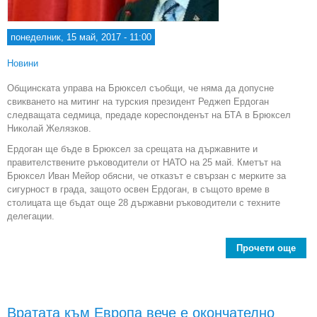
понеделник, 15 май, 2017 - 11:00
Новини
Общинската управа на Брюксел съобщи, че няма да допусне
свикването на митинг на турския президент Реджеп Ердоган
следващата седмица, предаде кореспонденът на БТА в Брюксел
Николай Желязков.
Ердоган ще бъде в Брюксел за срещата на държавните и
правителствените ръководители от НАТО на 25 май. Кметът на
Брюксел Иван Мейор обясни, че отказът е свързан с мерките за
сигурност в града, защото освен Ердоган, в същото време в
столицата ще бъдат още 28 държавни ръководители с техните
делегации.
Прочети още
a
Бе
ням
доп
ми
Вратата към Европа вече е окончателно