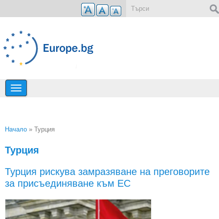
Премини към основното съдържание
Форма за търсене
Начало
» Турция
Вие сте тук
Турция
Турция рискува замразяване на преговорите
за присъединяване към ЕС