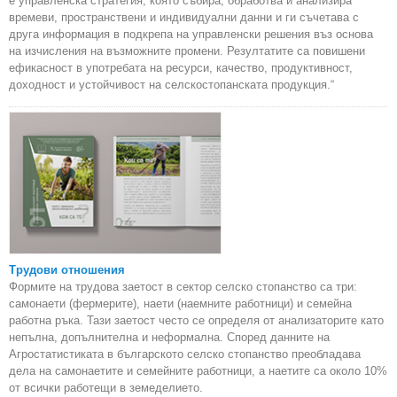
е управленска стратегия, която събира, обработва и анализира
времеви, пространствени и индивидуални данни и ги съчетава с
друга информация в подкрепа на управленски решения въз основа
на изчисления на възможните промени. Резултатите са повишени
ефикасност в употребата на ресурси, качество, продуктивност,
доходност и устойчивост на селскостопанската продукция.“
Трудови отношения
Формите на трудова заетост в сектор селско стопанство са три:
самонаети (фермерите), наети (наемните работници) и семейна
работна ръка. Тази заетост често се определя от анализаторите като
непълна, допълнителна и неформална. Според данните на
Агростатистиката в българското селско стопанство преобладава
дела на самонаетите и семейните работници, а наетите са около 10%
от всички работещи в земеделието.