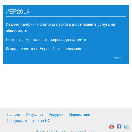
#EP2014
Ивайло Калфин: Политиката трябва да се прави в услуга на
обществото
Протестна мрежа с пет въпроса до партиите
Каква е ролята на Европейския парламент
още...
Начало
Актуално
Ресурси
Инициативи
Председателство на ЕС
Контакт с Gateway Europe
За нас