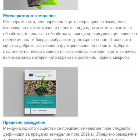
Регенеративно земеделие
Регенеративното, или наричано още консервационно земеделие,
използва по-систематичен и цялостен подход към земята, която се
обработва, и прилага в обработката принципи, осигуряващи повишена
продуктивност и биоразнообразие в дългосрочен план. В основата
му стои доброто състояние и функциониране на почвите. Доброто
състояние на почвата зависи от органичната материя, която включва
всякаква жива материя като корени на растения, червеи, микроби.
Прецизно земеделие
Международното общество за прецизно земеделие прие следната
дефиниция за прецизно земеделие през 2019 г.: „Прецизно земеделие