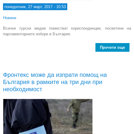
понеделник, 27 март, 2017 - 10:53
Новини
Всички турски медии поместват кореспонденции, посветени на
парламентарните избори в България.
Прочети още
Ком
за 
в 
в 
Фронтекс може да изпрати помощ на
България в рамките на три дни при
необходимост