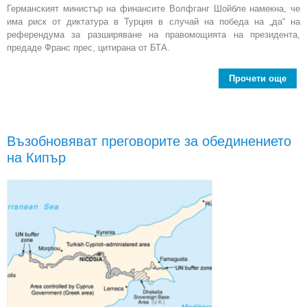
Германският министър на финансите Волфганг Шойбле намекна, че
има риск от диктатура в Турция в случай на победа на „да“ на
референдума за разширяване на правомощията на президента,
предаде Франс прес, цитирана от БТА.
Прочети още
н
ди
Възобновяват преговорите за обединението
на Кипър
пол
реф