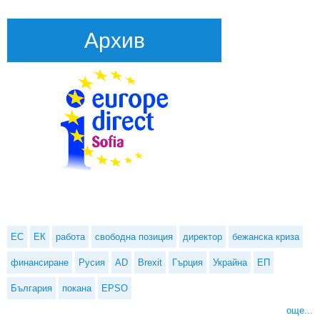
Архив
ЕС
ЕК
работа
свободна позиция
директор
бежанска криза
финансиране
Русия
AD
Brexit
Гърция
Украйна
ЕП
България
покана
EPSO
още...