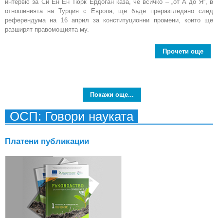
интервю за Си Ен Ен Тюрк Ердоган каза, че всичко – „от А до Я“, в
отношенията на Турция с Европа, ще бъде преразгледано след
референдума на 16 април за конституционни промени, които ще
разширят правомощията му.
Прочети още
a
Тур
отп
н
зап
Покажи още...
към
ОСП: Говори науката
Платени публикации