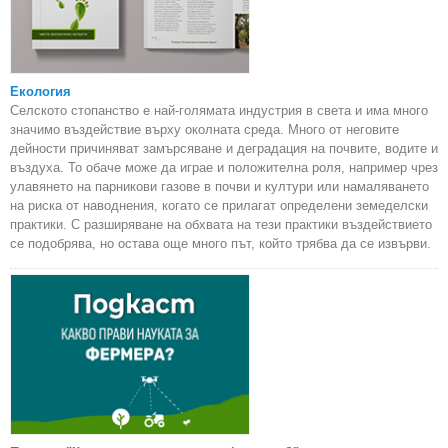
Екология
Селското стопанство е най-голямата индустрия в света и има много
значимо въздействие върху околната среда. Много от неговите
дейности причиняват замърсяване и деградация на почвите, водите и
въздуха. То обаче може да играе и положителна роля, например чрез
улавянето на парникови газове в почви и култури или намаляването
на риска от наводнения, когато се прилагат определени земеделски
практики. С разширяване на обхвата на тези практики въздействието
се подобрява, но остава още много път, който трябва да се извърви.