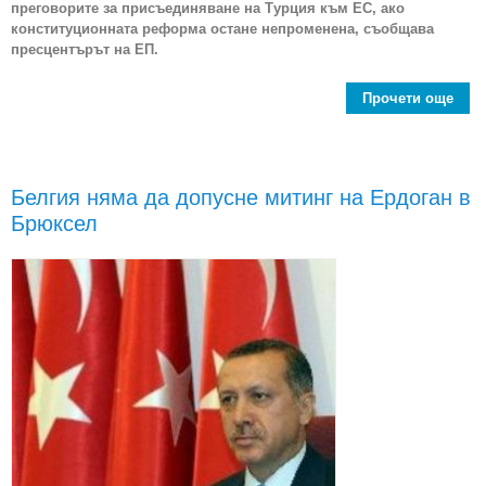
преговорите за присъединяване на Турция към ЕС, ако
конституционната реформа остане непроменена, съобщава
пресцентърът на ЕП.
Прочети още
зам
пр
при
Белгия няма да допусне митинг на Ердоган в
Брюксел