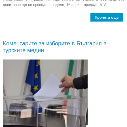
допитване ще се проведе в неделя, 16 април, предаде БТА.
Прочети още
ab
гр
гла
Коментарите за изборите в България в
реф
турските медии
за