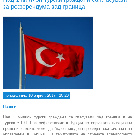
за референдума зад граница
понеделник, 10 април, 2017 - 10:20
Новини
Над 1 милион турски граждани са гласували зад граница и на
турските ГКПП за референдума в Турция по серия конституционни
промени, с които може да бъде въведена президентска система на
управление в Турция. На територията на страната всенародното