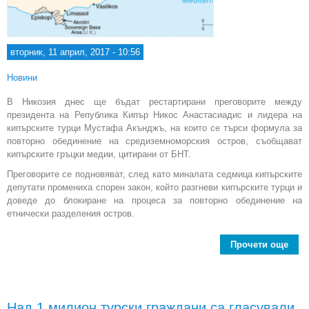
вторник, 11 април, 2017 - 10:56
Новини
В Никозия днес ще бъдат рестартирани преговорите между
президента на Република Кипър Никос Анастасиадис и лидера на
кипърските турци Мустафа Акънджъ, на които се търси формула за
повторно обединение на средиземноморския остров, съобщават
кипърските гръцки медии, цитирани от БНТ.
Преговорите се подновяват, след като миналата седмица кипърските
депутати промениха спорен закон, който разгневи кипърските турци и
доведе до блокиране на процеса за повторно обединение на
етнически разделения остров.
Прочети още
Въз
пр
обе
Над 1 милион турски граждани са гласували