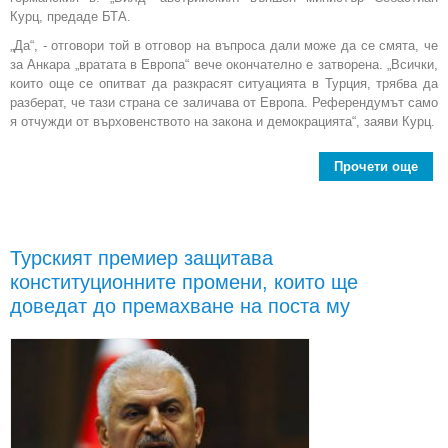
Курц, предаде БТА.
„Да“, - отговори той в отговор на въпроса дали може да се смята, че
за Анкара „вратата в Европа“ вече окончателно е затворена. „Всички,
които още се опитват да разкрасят ситуацията в Турция, трябва да
разберат, че тази страна се заличава от Европа. Референдумът само
я отчужди от върховенството на закона и демокрацията“, заяви Курц.
Прочети още
Вра
Евр
око
Турският премиер защитава
зат
конституционните промени, които ще
доведат до премахване на поста му
авст