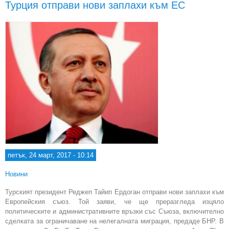
Турция отправи нови заплахи към ЕС
Б
р
тр
нео
петък, 24 март, 2017 - 10:14
Новини
Турският президент Реджеп Тайип Ердоган отправи нови заплахи към
Европейския съюз. Той заяви, че ще преразгледа изцяло
политическите и административните връзки със Съюза, включително
сделката за ограничаване на нелегалната миграция, предаде БНР. В