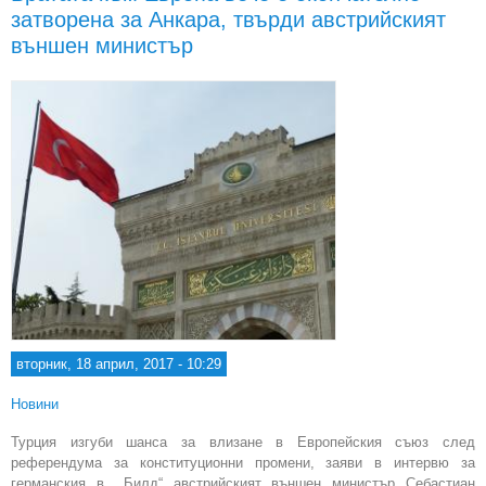
затворена за Анкара, твърди австрийският
Ерд
външен министър
Брю
вторник, 18 април, 2017 - 10:29
Новини
Турция изгуби шанса за влизане в Европейския съюз след
референдума за конституционни промени, заяви в интервю за
германския в. „Билд“ австрийският външен министър Себастиан