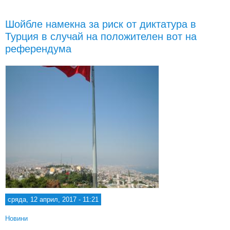
конс
п
Шойбле намекна за риск от диктатура в
Турция в случай на положителен вот на
п
референдума
сряда, 12 април, 2017 - 11:21
Новини