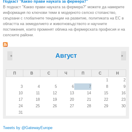
Подкаст "Какво прави науката за фермера?"
В подкаст "Какво прави науката за фермера?" можете да намерите
информация по ключови теми в модерното селско стопанство,
свързани с глобалните тенденции на развитие, политиката на ЕС в
областта на земеделието и животновъдството и научните
постижения, които променят облика на фермерската професия и на
селските райони.
Август
«
»
П
В
С
Ч
П
С
Н
1
2
3
4
5
6
7
8
9
10
11
12
13
14
15
16
17
18
19
20
21
22
23
24
25
26
27
28
29
30
31
Tweets by @GatewayEurope