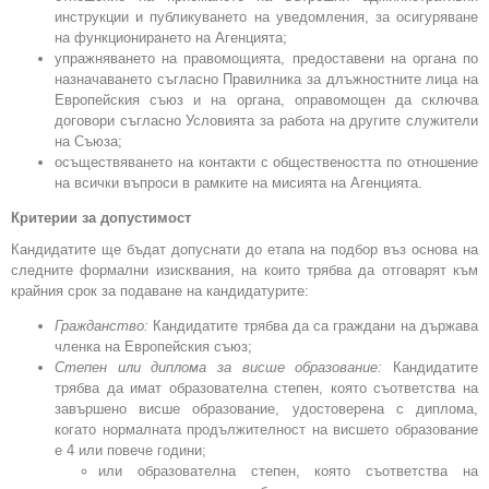
инструкции и публикуването на уведомления, за осигуряване
на функционирането на Агенцията;
упражняването на правомощията, предоставени на органа по
назначаването съгласно Правилника за длъжностните лица на
Европейския съюз и на органа, оправомощен да сключва
договори съгласно Условията за работа на другите служители
на Съюза;
осъществяването на контакти с обществеността по отношение
на всички въпроси в рамките на мисията на Агенцията.
Критерии за допустимост
Кандидатите ще бъдат допуснати до етапа на подбор въз основа на
следните формални изисквания, на които трябва да отговарят към
крайния срок за подаване на кандидатурите:
Гражданство:
Кандидатите трябва да са граждани на държава
членка на Европейския съюз;
Степен или диплома за висше образование:
Кандидатите
трябва да имат образователна степен, която съответства на
завършено висше образование, удостоверена с диплома,
когато нормалната продължителност на висшето образование
е 4 или повече години;
или образователна степен, която съответства на