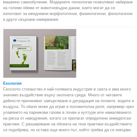
машинно самообучение. Модерните технологии позволяват набиране
на големи обеми от животновъдни данни, които могат да се
използват за ежедневни морфологични, физиологични, фенологични
и други свързани измервания.
Екология
Селското стопанство е най-голямата индустрия в света и има много
значимо въздействие върху околната среда. Много от неговите
дейности причиняват замърсяване и деградация на почвите, водите и
въздуха. То обаче може да играе и положителна роля, например чрез
улавянето на парникови газове в почви и култури или намаляването
на риска от наводнения, когато се прилагат определени земеделски
практики. С разширяване на обхвата на тези практики въздействието
се подобрява, но остава още много път, който трябва да се извърви.