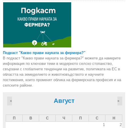
Подкаст "Какво прави науката за фермера?"
В подкаст "Какво прави науката за фермера?" можете да намерите
информация по ключови теми в модерното селско стопанство,
свързани с глобалните тенденции на развитие, политиката на ЕС в
областта на земеделието и животновъдството и научните
постижения, които променят облика на фермерската професия и на
селските райони.
Август
«
»
П
В
С
Ч
П
С
Н
1
2