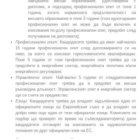
завършено висше образование, удостоверена с
диплома, и подходящ професионален опит от поне 1
година, когато нормалната продължителност на
висшето образование е поне 3 години (този едногодишен
професионален опит не може да бъде включен в
изисквания по-долу професионален опит, придобит след
получаване на дипломата);
Професионален опит:
Кандидатите трябва да имат най-малко
15 години професионален опит след дипломирането си на
ниво, за което се изискват гореспоменатите квалификации.
Поне 5 години от този професионален опит трябва да са
придобити в енергийния сектор, енергийната политика и/или
енергийното регулиране;
Управленски опит:
Най-малко 5 години от следдипломния
професионален опит трябва да е придобит на висша
ръководна длъжност. Управленският опит в енергийния сектор
ще се счита за предимство;
Езици:
Кандидатите трябва да владеят задълбочено един от
официалните езици на Европейския съюз и да владеят на
добро ниво още един от тези официални езици. Комисиите за
подбор ще проверят по време на събеседването(ията) дали
кандидатите отговарят на изискването за задоволителни
познания по друг официален език на ЕС.