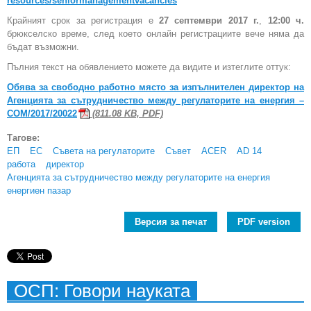
resources/seniormanagementvacancies
Крайният срок за регистрация е
27 септември 2017 г.
,
12:00 ч.
брюкселско време, след което онлайн регистрациите вече няма да
бъдат възможни.
Пълния текст на обявлението можете да видите и изтеглите оттук:
Обява за свободно работно място за изпълнителен директор на
Агенцията за сътрудничество между регулаторите на енергия –
COM/2017/20022
(811.08 KB, PDF)
Тагове:
ЕП
ЕС
Съвета на регулаторите
Съвет
ACER
AD 14
работа
директор
Агенцията за сътрудничество между регулаторите на енергия
енергиен пазар
Версия за печат
PDF version
ОСП: Говори науката