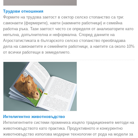
Трудови отношения
Формите на трудова заетост в сектор селско стопанство са три:
самонаети (фермерите), наети (наемните работници) и семейна
работна ръка. Тази заетост често се определя от анализаторите като
непълна, допълнителна и неформална. Според данните на
Агростатистиката в българското селско стопанство преобладава
дела на самонаетите и семейните работници, а наетите са около 10%
от всички работещи в земеделието.
Интелигентно животновъдство
Интелигентните системи промениха изцяло традиционните методи на
животновъдството като практика. Продуктивното и конкурентно
животновъдство използва модерни технологии от рода на модели за