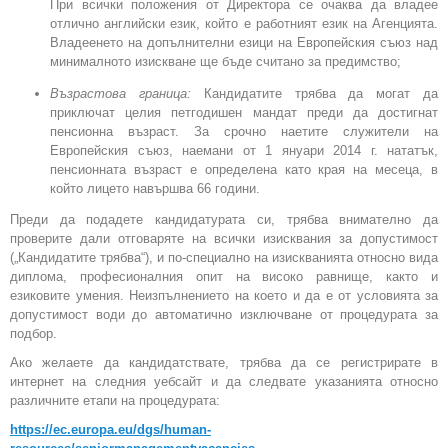
При всички положения от Директора се очаква да владее
отлично английски език, който е работният език на Агенцията.
Владеенето на допълнителни езици на Европейския съюз над
минималното изискване ще бъде считано за предимство;
Възрастова граница:
Кандидатите трябва да могат да
приключат целия петгодишен мандат преди да достигнат
пенсионна възраст. За срочно наетите служители на
Европейския съюз, наемани от 1 януари 2014 г. нататък,
пенсионната възраст е определена като края на месеца, в
който лицето навършва 66 години.
Преди да подадете кандидатурата си, трябва внимателно да
проверите дали отговаряте на всички изисквания за допустимост
(„Кандидатите трябва“), и по-специално на изискванията относно вида
диплома, професионалния опит на високо равнище, както и
езиковите умения. Неизпълнението на което и да е от условията за
допустимост води до автоматично изключване от процедурата за
подбор.
Ако желаете да кандидатствате, трябва да се регистрирате в
интернет на следния уебсайт и да следвате указанията относно
различните етапи на процедурата:
https://ec.europa.eu/dgs/human-