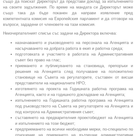
също да поискат Директорът да представи доклад за изпълнението
на своите задължения. По време на мандата си Директорът може
също така да бъде поканен да направи изявление пред
компетентната комисия на Европейския парламент и да отговори на
въпроси, зададени от членовете на тази комисия.
Неизчерпателният списък със задачи на Директора включва:
назначаването и ръководенето на персонала на Агенцията и
насърчаването на добрата работа в екип и работна среда;
подготовката и участието в работата на Административния
съвет без право на глас;
приемането и публикуването на становища, препоръки и
решения на Агенцията след получаване на положително
становище на Съвета на регулаторите, съставен от висши
представители на националните НРО;
изготвянето на проекта на Годишната работна програма на
Агенцията, както и на годишното докладване на Агенцията;
изпълнението на Годишната работна програма на Агенцията
под ръководството на Съвета на регулаторите на Агенцията и
под контрола на Административния съвет;
съставянето на предварителния проектобюджет на Агенцията
и изпълнението на този бюджет;
предприемането на всички необходими мерки, по-специално по
отношение на приемането на вътрешни административни