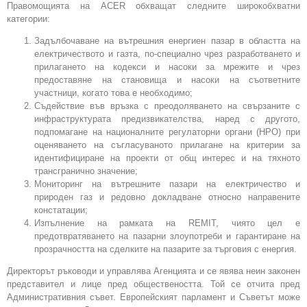
Правомощията на ACER обхващат следните широкобхватни
категории:
Задълбочаване на вътрешния енергиен пазар в областта на
електричеството и газта, по-специално чрез разработването и
прилагането на кодекси и насоки за мрежите и чрез
предоставяне на становища и насоки на съответните
участници, когато това е необходимо;
Съдействие във връзка с преодоляването на свързаните с
инфраструктурата предизвикателства, наред с другото,
подпомагане на националните регулаторни органи (НРО) при
оценяването на съгласуваното прилагане на критерии за
идентифициране на проекти от общ интерес и на тяхното
трансгранично значение;
Мониторинг на вътрешните пазари на електричество и
природен газ и редовно докладване относно направените
констатации;
Изпълнение на рамката на REMIT, чиято цел е
предотвратяването на пазарни злоупотреби и гарантиране на
прозрачността на сделките на пазарите за търговия с енергия.
Директорът ръководи и управлява Агенцията и се явява неин законен
представител и лице пред обществеността. Той се отчита пред
Административния съвет. Европейският парламент и Съветът може