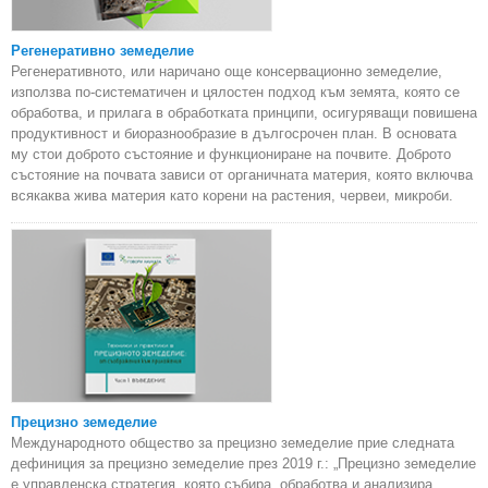
Регенеративно земеделие
Регенеративното, или наричано още консервационно земеделие,
използва по-систематичен и цялостен подход към земята, която се
обработва, и прилага в обработката принципи, осигуряващи повишена
продуктивност и биоразнообразие в дългосрочен план. В основата
му стои доброто състояние и функциониране на почвите. Доброто
състояние на почвата зависи от органичната материя, която включва
всякаква жива материя като корени на растения, червеи, микроби.
Прецизно земеделие
Международното общество за прецизно земеделие прие следната
дефиниция за прецизно земеделие през 2019 г.: „Прецизно земеделие
е управленска стратегия, която събира, обработва и анализира