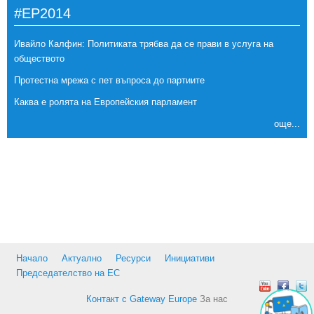
#EP2014
Ивайло Калфин: Политиката трябва да се прави в услуга на
обществото
Протестна мрежа с пет въпроса до партиите
Каква е ролята на Европейския парламент
още...
Начало
Актуално
Ресурси
Инициативи
Председателство на ЕС
Контакт с Gateway Europe
За нас