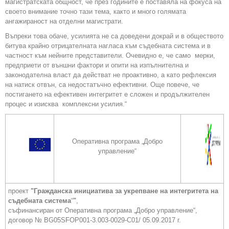
магистратската общност, че през годините е поставяла на фокуса на
своето внимание точно тази тема, както и много голямата
ангажираност на отделни магистрати.
Въпреки това обаче, усилията не са доведени докрай и в обществото
битува крайно отрицателната нагласа към съдебната система и в
частност към нейните представители. Очевидно е, че само мерки,
предприети от външни фактори и опити на изпълнителна и
законодателна власт да действат не проактивно, а като рефлексия
на натиск отвън, са недостатъчно ефективни. Още повече, че
постигането на ефективен интегритет е сложен и продължителен
процес и изисква комплексни усилия.“
Оперативна програма „Добро
управление“
проект
"Гражданска инициатива за укрепване на интегритета на
съдебната система
“
"
,
съфинансиран от Оперативна програма „Добро управление“,
договор № BG05SFOP001-3.003-0029-С01/ 05.09.2017 г.