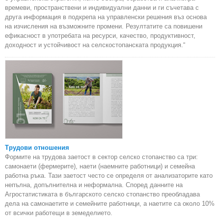
времеви, пространствени и индивидуални данни и ги съчетава с
друга информация в подкрепа на управленски решения въз основа
на изчисления на възможните промени. Резултатите са повишени
ефикасност в употребата на ресурси, качество, продуктивност,
доходност и устойчивост на селскостопанската продукция.“
Трудови отношения
Формите на трудова заетост в сектор селско стопанство са три:
самонаети (фермерите), наети (наемните работници) и семейна
работна ръка. Тази заетост често се определя от анализаторите като
непълна, допълнителна и неформална. Според данните на
Агростатистиката в българското селско стопанство преобладава
дела на самонаетите и семейните работници, а наетите са около 10%
от всички работещи в земеделието.