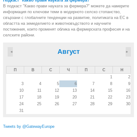
Подкаст "Какво прави науката за фермера?"
В подкаст "Какво прави науката за фермера?" можете да намерите
информация по ключови теми в модерното селско стопанство,
свързани с глобалните тенденции на развитие, политиката на ЕС в
областта на земеделието и животновъдството и научните
постижения, които променят облика на фермерската професия и на
селските райони.
Август
«
»
П
В
С
Ч
П
С
Н
1
2
3
4
5
6
7
8
9
10
11
12
13
14
15
16
17
18
19
20
21
22
23
24
25
26
27
28
29
30
31
Tweets by @GatewayEurope