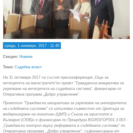
сряда, 1 ноември, 2017 - 11:40
Секция:
Новини
Тема:
Съдебна власт
На 31 октомври 2017 се състоя пресконференция „Още за
интегритета на магистратите“по проект "Гражданска инициатива за
укрепване на интегритета на съдебната система“, финансиран от
Оперативна програма „Добро управление“.
Проектът "Гражданска инициатива за укрепване на интегритета
на съдебната система" се изпълнява съвместно от Центъра за
модернизиране на политики (ЦМП) и Съюза на юристите в
България (СЮБ)и е финансиран по Процедура BG05SFOP001-3.003 -
„Граждански контрол върху реформата в съдебната система" по
Оперативна програма ,,Добро управление", съфинансирана от