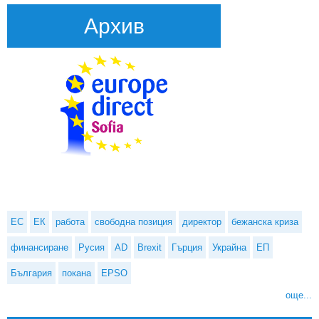
Архив
ЕС
ЕК
работа
свободна позиция
директор
бежанска криза
финансиране
Русия
AD
Brexit
Гърция
Украйна
ЕП
България
покана
EPSO
още...