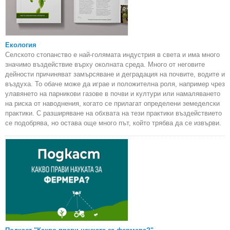
Екология
Селското стопанство е най-голямата индустрия в света и има много
значимо въздействие върху околната среда. Много от неговите
дейности причиняват замърсяване и деградация на почвите, водите и
въздуха. То обаче може да играе и положителна роля, например чрез
улавянето на парникови газове в почви и култури или намаляването
на риска от наводнения, когато се прилагат определени земеделски
практики. С разширяване на обхвата на тези практики въздействието
се подобрява, но остава още много път, който трябва да се извърви.