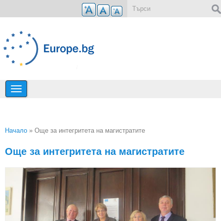
Премини към основното съдържание
Форма за търсене
Начало
» Още за интегритета на магистратите
Вие сте тук
Още за интегритета на магистратите