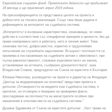
Европейския социален фонд. Проектните дейности ще продължат
18 месеца и ще приключат април 2019 година.
На пресконференцията се представиха целите на проекта и
дейностите за тяхната реализация. Също така беше дадена и
дефиницията за интегритет на съдебната система.
„Интегритетът е вътрешна характеристика, означаваща, че човек
действа в съответствие със специфични принципи и ценности, без да
прави компромиси нито в работата, нито в личния живот. Това
означава честно, добросъвестно, коректно и трудолюбиво
изпълнение на служебните задължения. Всъщност почтеността се
проявява в постановяване на съдебните актове с обективност, при
пълна равнопоставеност, спазване върховенството на закона,
установяване на истината, съобразно доказателствата“, каза
Владислав Славов, председател на Съюза на юристите в България.
Юлиана Николова, ръководител на проекта и директор на Фондация
„Център за модернизиране на политики“ представи проекта и
допълни „Отговорността на медиите към съдебната система, е
критично, но отговорно и базирано на проверими факти,
проследяване на почтеността на магистратите особено при
назначения в ключови места на съдебната система.“
Душана Здравкова от Съюза на юристите допълни: „Чест прави на