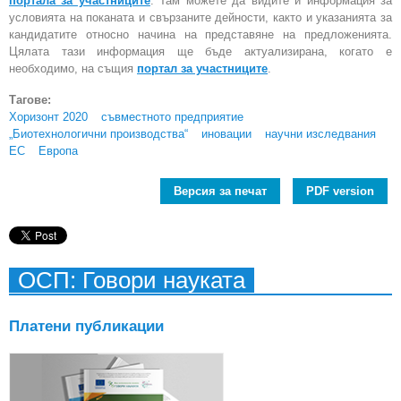
портала за участниците
. Там можете да видите и информация за
условията на поканата и свързаните дейности, както и указанията за
кандидатите относно начина на представяне на предложенията.
Цялата тази информация ще бъде актуализирана, когато е
необходимо, на същия
портал за участниците
.
Тагове:
Хоризонт 2020
съвместното предприятие
„Биотехнологични производства“
иновации
научни изследвания
ЕС
Европа
Версия за печат
PDF version
ОСП: Говори науката
Платени публикации