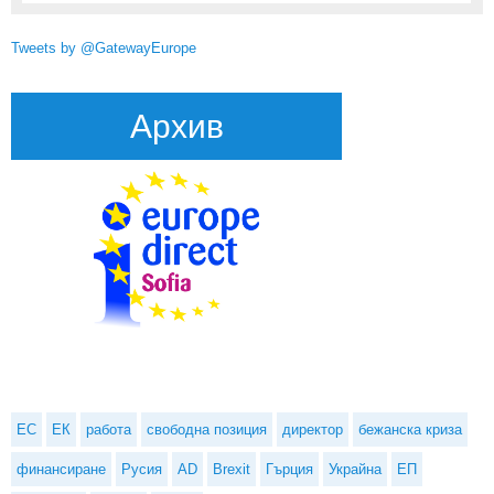
Tweets by @GatewayEurope
Архив
ЕС
ЕК
работа
свободна позиция
директор
бежанска криза
финансиране
Русия
AD
Brexit
Гърция
Украйна
ЕП