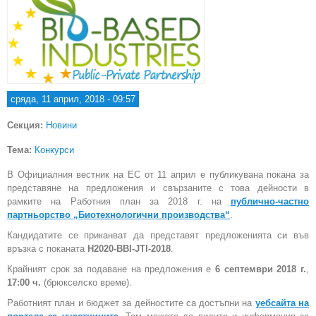
сряда, 11 април, 2018 - 09:57
Секция:
Новини
Тема:
Конкурси
В Официалния вестник на ЕС от 11 април е публикувана покана за
представяне на предложения и свързаните с това дейности в
рамките на Работния план за 2018 г. на
публично-частно
партньорство „Биотехнологични производства“
.
Кандидатите се приканват да представят предложенията си във
връзка с поканата
H2020-BBI-JTI-2018
.
Крайният срок за подаване на предложения е
6 септември 2018 г.
,
17:00 ч.
(брюкселско време).
Работният план и бюджет за дейностите са достъпни на
уебсайта на