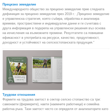
Прецизно земеделие
Международното общество за прецизно земеделие прие следната
дефиниция за прецизно земеделие през 2019 г.: „Прецизно земеделие
е управленска стратегия, която събира, обработва и анализира
времеви, пространствени и индивидуални данни и ги съчетава с
друга информация в подкрепа на управленски решения въз основа
на изчисления на възможните промени. Резултатите са повишени
ефикасност в употребата на ресурси, качество, продуктивност,
доходност и устойчивост на селскостопанската продукция.“
Трудови отношения
Формите на трудова заетост в сектор селско стопанство са три:
самонаети (фермерите), наети (наемните работници) и семейна
работна ръка. Тази заетост често се определя от анализаторите като