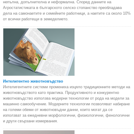
непълна, допълнителна и неформална. Според данните на
Агростатистиката в българското селско стопанство преобладава
дела на самонаетите и семейните работници, а наетите са около 10%
от всички работещи в земеделието.
Интелигентно животновъдство
Интелигентните системи промениха изцяло традиционните методи на
животновъдството като практика. Продуктивното и конкурентно
животновъдство използва модерни технологии от рода на модели за
машинно самообучение. Модерните технологии позволяват набиране
на големи обеми от животновъдни данни, които могат да се
използват за ежедневни морфологични, физиологични, фенологични
и други свързани измервания.