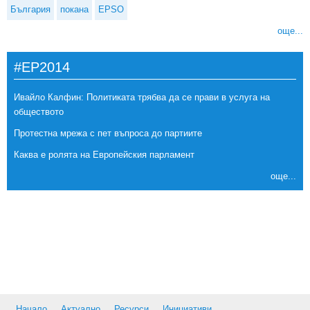
България
покана
EPSO
още...
#EP2014
Ивайло Калфин: Политиката трябва да се прави в услуга на
обществото
Протестна мрежа с пет въпроса до партиите
Каква е ролята на Европейския парламент
още...
Начало
Актуално
Ресурси
Инициативи