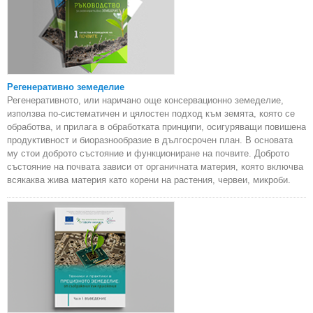
Регенеративно земеделие
Регенеративното, или наричано още консервационно земеделие,
използва по-систематичен и цялостен подход към земята, която се
обработва, и прилага в обработката принципи, осигуряващи повишена
продуктивност и биоразнообразие в дългосрочен план. В основата
му стои доброто състояние и функциониране на почвите. Доброто
състояние на почвата зависи от органичната материя, която включва
всякаква жива материя като корени на растения, червеи, микроби.