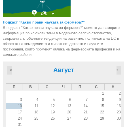
Подкаст "Какво прави науката за фермера?"
В подкаст "Какво прави науката за фермера?" можете да намерите
информация по ключови теми в модерното селско стопанство,
свързани с глобалните тенденции на развитие, политиката на ЕС в
областта на земеделието и животновъдството и научните
постижения, които променят облика на фермерската професия и на
селските райони.
Август
«
»
П
В
С
Ч
П
С
Н
1
2
3
4
5
6
7
8
9
10
11
12
13
14
15
16
17
18
19
20
21
22
23
24
25
26
27
28
29
30
31