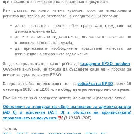
при търсенето и намирането на информация и документи.
Към датата, на която изтича крайният срок за електронната
регистрация, трябва да отговаряте на следните общи условия:
да се ползвате с пълния обем права като гражданин на
държава членка на ЕС;
да сте изпълнили задълженията, наложени от законите по
отношение на военната служба;
да притежавате необходимите нравствени качества за
изпълнение на служебните задължения.
За да кандидатствате, първо трябва да
създадете EPSO профил
.
Обърнете внимание, че трябва да създадете само един профил за
всички кандидатури чрез EPSO.
Кандидатствайте по електронен път на
уебсайта на EPSO
преди
16
октомври 2018 г. в 12:00 ч. на обяд, централноевропейско време
.
Пълния текст на обявлението можете да видите и изтеглите оттук:
Обявление за конкурси на общо основание за администратори
(AD 6) и асистенти (AST 3) в областта на архивистикатa/
управлениетo на документи
(1.19 MB, PDF)
Тагове: