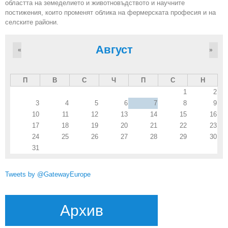
областта на земеделието и животновъдството и научните
постижения, които променят облика на фермерската професия и на
селските райони.
Август
«
»
П
В
С
Ч
П
С
Н
1
2
3
4
5
6
7
8
9
10
11
12
13
14
15
16
17
18
19
20
21
22
23
24
25
26
27
28
29
30
31
Tweets by @GatewayEurope
Архив