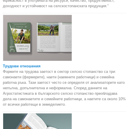
ефикасност в употребата на ресурси, качество, продуктивност,
доходност и устойчивост на селскостопанската продукция.“
Трудови отношения
Формите на трудова заетост в сектор селско стопанство са три:
самонаети (фермерите), наети (наемните работници) и семейна
работна ръка. Тази заетост често се определя от анализаторите като
непълна, допълнителна и неформална. Според данните на
Агростатистиката в българското селско стопанство преобладава
дела на самонаетите и семейните работници, а наетите са около 10%
от всички работещи в земеделието.