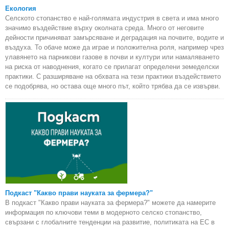
Екология
Селското стопанство е най-голямата индустрия в света и има много
значимо въздействие върху околната среда. Много от неговите
дейности причиняват замърсяване и деградация на почвите, водите и
въздуха. То обаче може да играе и положителна роля, например чрез
улавянето на парникови газове в почви и култури или намаляването
на риска от наводнения, когато се прилагат определени земеделски
практики. С разширяване на обхвата на тези практики въздействието
се подобрява, но остава още много път, който трябва да се извърви.
Подкаст "Какво прави науката за фермера?"
В подкаст "Какво прави науката за фермера?" можете да намерите
информация по ключови теми в модерното селско стопанство,
свързани с глобалните тенденции на развитие, политиката на ЕС в