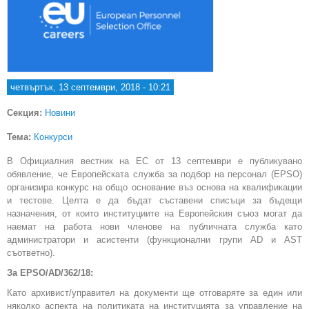
четвъртък, 13 септември, 2018 - 10:21
Секция:
Новини
Тема:
Конкурси
В Официалния вестник на ЕС от 13 септември е публикувано
обявление, че Европейската служба за подбор на персонал (EPSO)
организира конкурс на общо основание въз основа на квалификации
и тестове. Целта е да бъдат съставени списъци за бъдещи
назначения, от които институциите на Европейския съюз могат да
наемат на работа нови членове на публичната служба като
администратори и асистенти (функционални групи AD и AST
съответно).
За EPSO/AD/362/18:
Като архивист/управител на документи ще отговаряте за един или
няколко аспекта на политиката на институцията за управление на