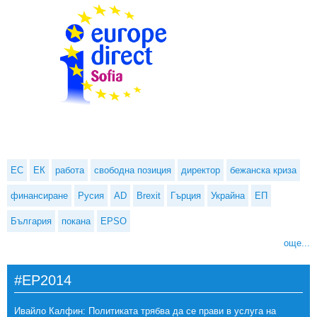
ЕС
ЕК
работа
свободна позиция
директор
бежанска криза
финансиране
Русия
AD
Brexit
Гърция
Украйна
ЕП
България
покана
EPSO
още...
#EP2014
Ивайло Калфин: Политиката трябва да се прави в услуга на