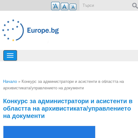
Премини към основното съдържание
Форма за търсене
Начало
» Конкурс за администратори и асистенти в областта на
архивистикатa/управлениетo на документи
Вие сте тук
Конкурс за администратори и асистенти в
областта на архивистикатa/управлениетo
на документи