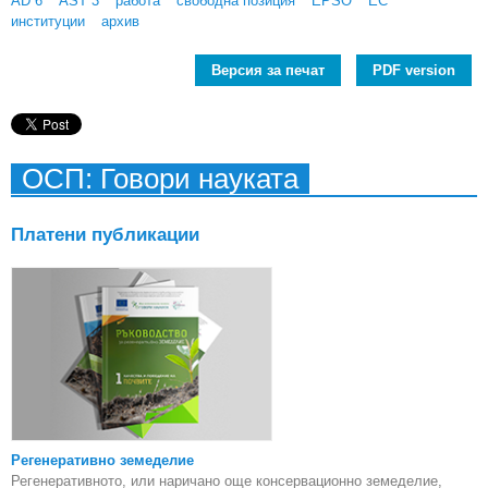
AD 6
AST 3
работа
свободна позиция
EPSO
ЕС
институции
архив
Версия за печат
PDF version
ОСП: Говори науката
Платени публикации
Регенеративно земеделие
Регенеративното, или наричано още консервационно земеделие,