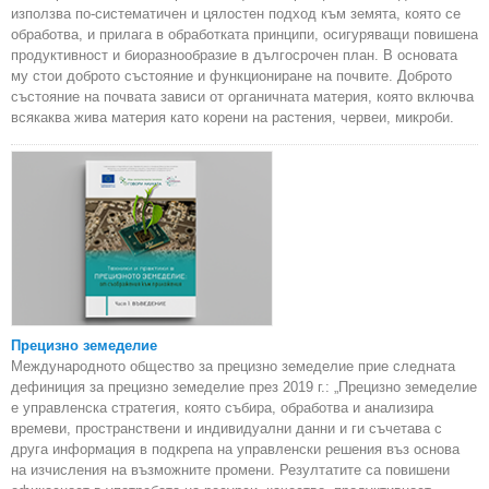
използва по-систематичен и цялостен подход към земята, която се
обработва, и прилага в обработката принципи, осигуряващи повишена
продуктивност и биоразнообразие в дългосрочен план. В основата
му стои доброто състояние и функциониране на почвите. Доброто
състояние на почвата зависи от органичната материя, която включва
всякаква жива материя като корени на растения, червеи, микроби.
Прецизно земеделие
Международното общество за прецизно земеделие прие следната
дефиниция за прецизно земеделие през 2019 г.: „Прецизно земеделие
е управленска стратегия, която събира, обработва и анализира
времеви, пространствени и индивидуални данни и ги съчетава с
друга информация в подкрепа на управленски решения въз основа
на изчисления на възможните промени. Резултатите са повишени