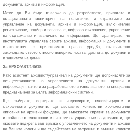
документи, архиви и информация.
Може да Ви бъде възложено да разработвате, прилагате и
осъществявате мониторинг на политиките и стратегиите за
управление на документи, архиви и информация, включително
регистриране, подбор и запазване, цифрово съхранение, управление
на съдържание и извличане на информация. Ще гарантирате, че
институцията управлява своите архиви, информация и документи в
съответствие с приложимата правна уредба, включително
законодателството относно поверителността, достъпа до документи
и защитата на данни.
За EPSO/AST/145/18:
Като асистент архивист/управител на документи ще допринасяте за
осъществяването на управлението на документи, архиви и
информация, както и за разработването и използването на специално
предназначени за целта информационни системи.
Ще събирате, сортирате и индексирате, класифицирате и
съхранявате документи, ще съставяте контекстни хронологични
описания на архивни фондове, ще въвеждате справки за документи
и файлове в електронните системи за управление на документи, ще
оказвате подкрепа във връзка с управлението на документи и архиви
на Вашите колеги и ще съдействате на вътрешни и външни клиенти