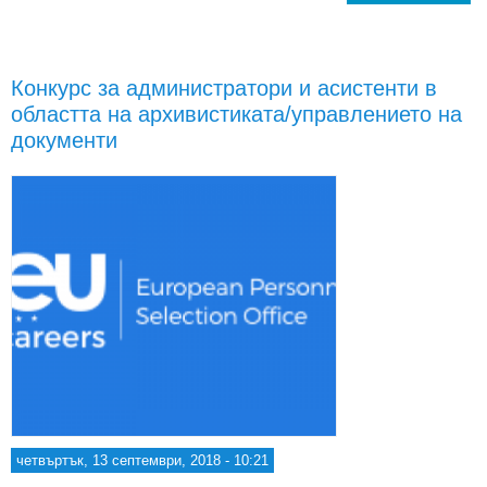
Е
пер
Конкурс за администратори и асистенти в
адм
областта на архивистикатa/управлениетo на
в
документи
ли
четвъртък, 13 септември, 2018 - 10:21