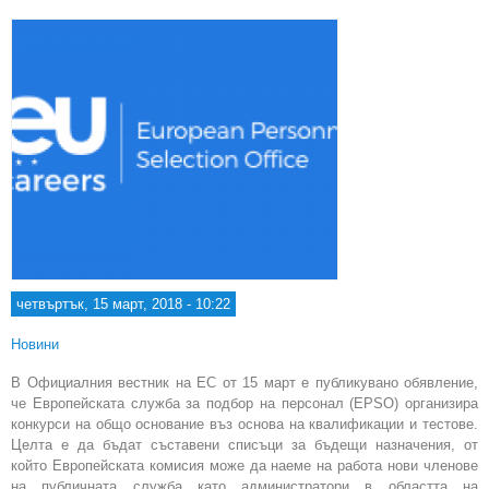
четвъртък, 15 март, 2018 - 10:22
Новини
В Официалния вестник на ЕС от 15 март е публикувано обявление,
че Европейската служба за подбор на персонал (EPSO) организира
конкурси на общо основание въз основа на квалификации и тестове.
Целта е да бъдат съставени списъци за бъдещи назначения, от
който Европейската комисия може да наеме на работа нови членове
на публичната служба като администратори в областта на