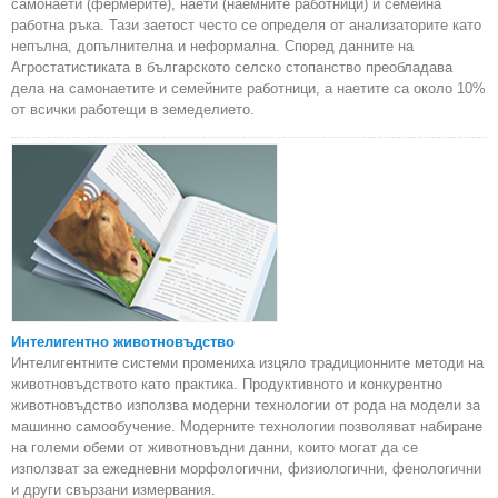
самонаети (фермерите), наети (наемните работници) и семейна
работна ръка. Тази заетост често се определя от анализаторите като
непълна, допълнителна и неформална. Според данните на
Агростатистиката в българското селско стопанство преобладава
дела на самонаетите и семейните работници, а наетите са около 10%
от всички работещи в земеделието.
Интелигентно животновъдство
Интелигентните системи промениха изцяло традиционните методи на
животновъдството като практика. Продуктивното и конкурентно
животновъдство използва модерни технологии от рода на модели за
машинно самообучение. Модерните технологии позволяват набиране
на големи обеми от животновъдни данни, които могат да се
използват за ежедневни морфологични, физиологични, фенологични
и други свързани измервания.