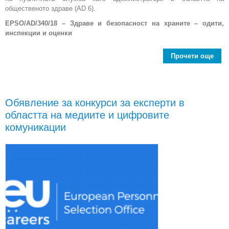
общественото здраве (AD 6).
EPSO/AD/340/18 – Здраве и безопасност на храните – одити,
инспекции и оценки
Прочети още
Е
пер
Обявление за конкурси за експерти в
адм
областта на медиите и цифровите
в
о
комуникации