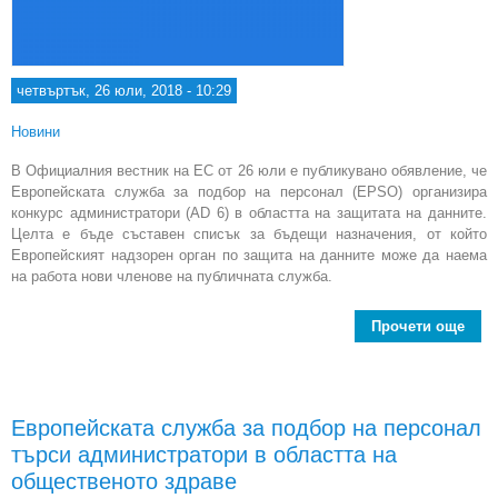
четвъртък, 26 юли, 2018 - 10:29
Новини
В Официалния вестник на ЕС от 26 юли е публикувано обявление, че
Европейската служба за подбор на персонал (EPSO) организира
конкурс администратори (AD 6) в областта на защитата на данните.
Целта е бъде съставен списък за бъдещи назначения, от който
Европейският надзорен орган по защита на данните може да наема
на работа нови членове на публичната служба.
Прочети още
Е
пер
Европейската служба за подбор на персонал
адм
търси администратори в областта на
в
общественото здраве