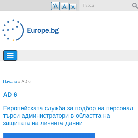
Премини към основното съдържание
Форма за търсене
Начало
» AD 6
Вие сте тук
AD 6
Европейската служба за подбор на персонал
търси администратори в областта на
защитата на личните данни