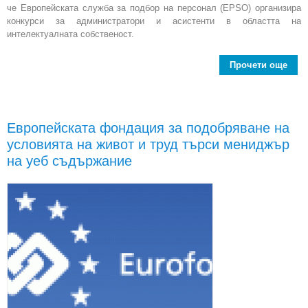
че Европейската служба за подбор на персонал (EPSO) организира
конкурси за администратори и асистенти в областта на
интелектуалната собственост.
Прочети още
abo
на 
ин
Европейската фондация за подобряване на
условията на живот и труд търси мениджър
адм
на уеб съдържание