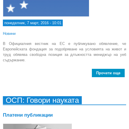
понеделник, 7 март, 2016 - 10:01
Новини
В Официалния вестник на ЕС е публикувано обявление, че
Европейската фондация за подобряване на условията на живот и
труд обявява свободна позиция за длъжността мениджър на уеб
съдържание.
Прочети още
Евро
фон
под
на 
ОСП: Говори науката
н
т
мен
Платени публикации
съ