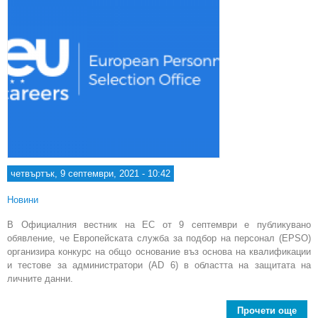
четвъртък, 9 септември, 2021 - 10:42
Новини
В Официалния вестник на ЕС от 9 септември е публикувано
обявление, че Европейската служба за подбор на персонал (EPSO)
организира конкурс на общо основание въз основа на квалификации
и тестове за администратори (AD 6) в областта на защитата на
личните данни.
Прочети още