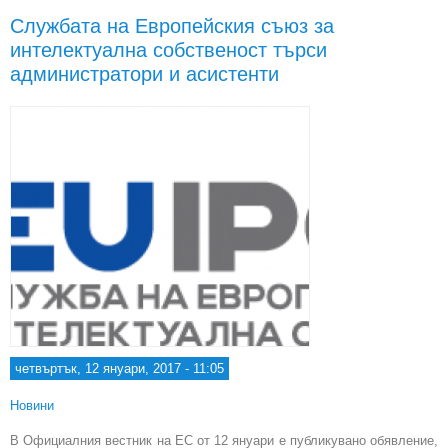
в
Службата на Европейския съюз за
на м
интелектуална собственост търси
ци
ком
администратори и асистенти
четвъртък, 12 януари, 2017 - 11:05
Новини
В Официалния вестник на ЕС от 12 януари е публикувано обявление,