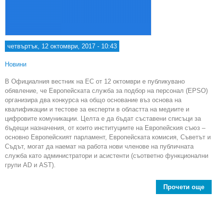
четвъртък, 12 октомври, 2017 - 10:43
Новини
В Официалния вестник на ЕС от 12 октомври е публикувано
обявление, че Европейската служба за подбор на персонал (EPSO)
организира два конкурса на общо основание въз основа на
квалификации и тестове за експерти в областта на медиите и
цифровите комуникации. Целта е да бъдат съставени списъци за
бъдещи назначения, от които институциите на Европейския съюз –
основно Европейският парламент, Европейската комисия, Съветът и
Съдът, могат да наемат на работа нови членове на публичната
служба като администратори и асистенти (съответно функционални
групи AD и AST).
Прочети още
Об
за 
за