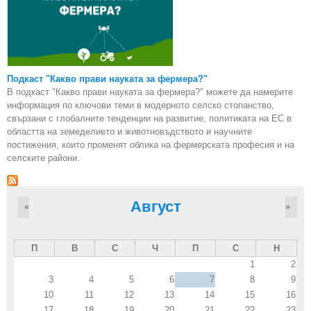
Подкаст "Какво прави науката за фермера?"
В подкаст "Какво прави науката за фермера?" можете да намерите
информация по ключови теми в модерното селско стопанство,
свързани с глобалните тенденции на развитие, политиката на ЕС в
областта на земеделието и животновъдството и научните
постижения, които променят облика на фермерската професия и на
селските райони.
Август
«
»
П
В
С
Ч
П
С
Н
1
2
3
4
5
6
7
8
9
10
11
12
13
14
15
16
17
18
19
20
21
22
23