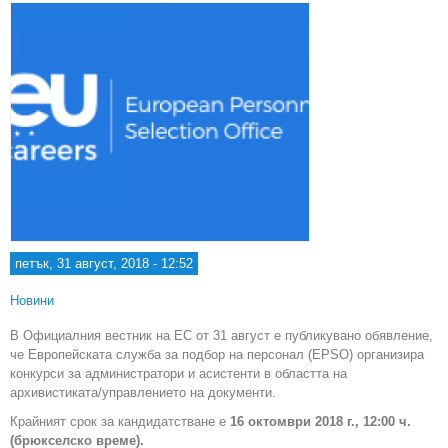
петък, 31 август, 2018 - 12:52
Новини
В Официалния вестник на ЕС от 31 август е публикувано обявление,
че Европейската служба за подбор на персонал (EPSO) организира
конкурси за администратори и асистенти в областта на
архивистикатa/управлениетo на документи.
Крайният срок за кандидатстване е
16 октомври 2018 г., 12:00 ч.
(брюкселско време).