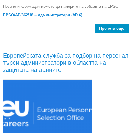
Повече информация можете да намерите на уебсайта на EPSO:
EPSO/AD/362/18 – Администратори (AD 6)
Прочети още
Е
пер
Европейската служба за подбор на персонал
адм
търси администратори в областта на
и
защитата на данните
арх
у
н