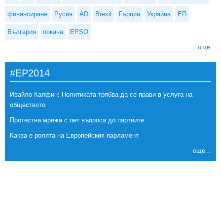
финансиране
Русия
AD
Brexit
Гърция
Украйна
ЕП
България
покана
EPSO
още...
#EP2014
Ивайло Калфин: Политиката трябва да се прави в услуга на
обществото
Протестна мрежа с пет въпроса до партиите
Каква е ролята на Европейския парламент
още...