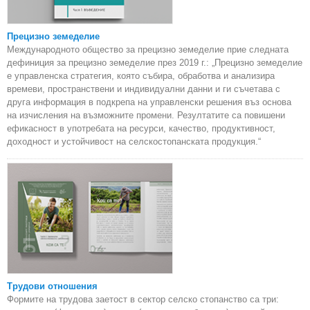
Прецизно земеделие
Международното общество за прецизно земеделие прие следната
дефиниция за прецизно земеделие през 2019 г.: „Прецизно земеделие
е управленска стратегия, която събира, обработва и анализира
времеви, пространствени и индивидуални данни и ги съчетава с
друга информация в подкрепа на управленски решения въз основа
на изчисления на възможните промени. Резултатите са повишени
ефикасност в употребата на ресурси, качество, продуктивност,
доходност и устойчивост на селскостопанската продукция.“
Трудови отношения
Формите на трудова заетост в сектор селско стопанство са три: