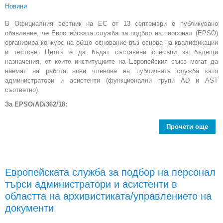
Новини
В Официалния вестник на ЕС от 13 септември е публикувано
обявление, че Европейската служба за подбор на персонал (EPSO)
организира конкурс на общо основание въз основа на квалификации
и тестове. Целта е да бъдат съставени списъци за бъдещи
назначения, от които институциите на Европейския съюз могат да
наемат на работа нови членове на публичната служба като
администратори и асистенти (функционални групи AD и AST
съответно).
За EPSO/AD/362/18:
Прочети още
ab
адм
и
Европейската служба за подбор на персонал
арх
търси администратори и асистенти в
у
н
областта на архивистикатa/управлениетo на
документи