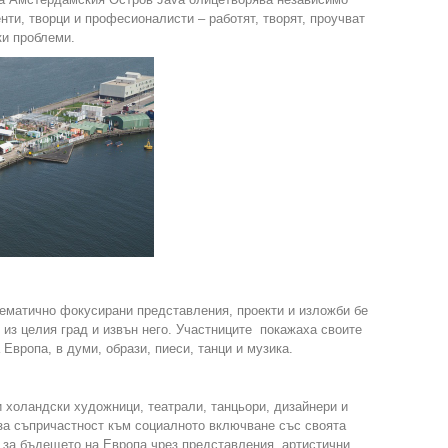
нти, творци и професионалисти – работят, творят, проучват
ки проблеми.
тематично фокусирани представления, проекти и изложби бе
 из целия град и извън него. Участниците покажаха своите
Европа, в думи, образи, пиеси, танци и музика.
 холандски художници, театрали, танцьори, дизайнери и
аза съпричастност към социалното включване със своята
 за бъдещето на Европа чрез представления, артистични