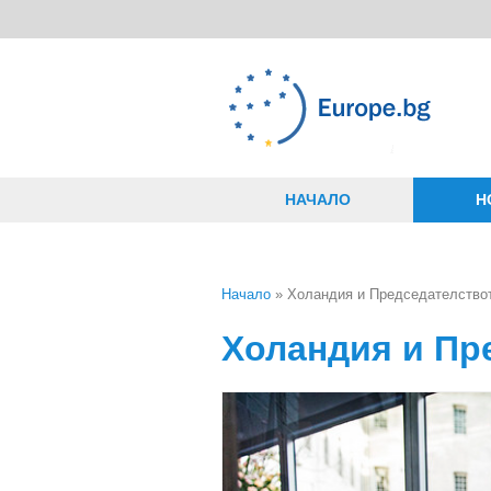
Премини към основното съдържание
НАЧАЛО
Н
Начало
» Холандия и Председателство
Вие сте тук
Холандия и Пр