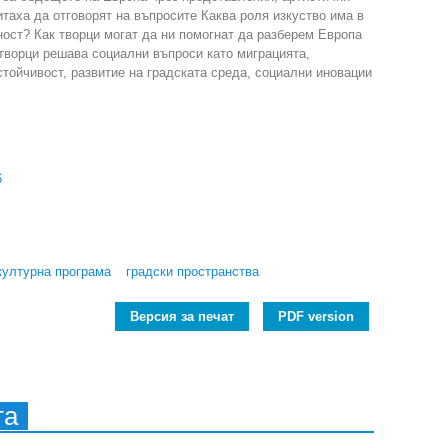
итаха да отговорят на въпросите Каква роля изкуство има в
ост? Как творци могат да ни помогнат да разберем Европа
творци решава социални въпроси като миграцията,
стойчивост, развитие на градската среда, социални иновации
6
културна програма
градски пространства
Версия за печат
PDF version
та