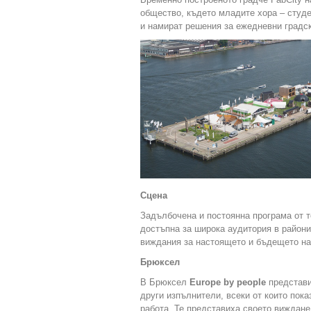
общество, където младите хора – студе
и намират решения за ежедневни градс
Сцена
Задълбочена и постоянна програма от 
достъпна за широка аудитория в райони
виждания за настоящето и бъдещето на 
Брюксел
В Брюксел
Europe by people
представи
други изпълнители, всеки от които пок
работа. Те представиха своето виждане