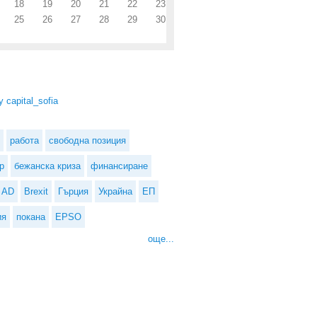
18
19
20
21
22
23
25
26
27
28
29
30
 capital_sofia
работа
свободна позиция
р
бежанска криза
финансиране
AD
Brexit
Гърция
Украйна
ЕП
ия
покана
EPSO
още...