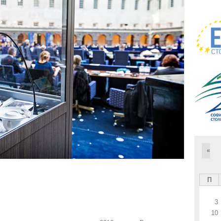
«
П
3
10