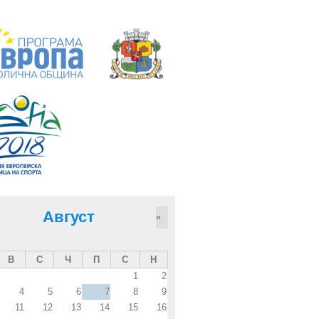
Август
»
В
С
Ч
П
С
Н
1
2
4
5
6
7
8
9
11
12
13
14
15
16