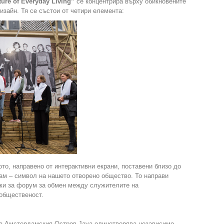
ure of Everyday Living”
се концентрира върху обикновените
изайн. Тя се състои от четири елемента:
то, направено от интерактивни екрани, поставени близо до
ам – символ на нашето отворено общество. То направи
жи за форум за обмен между служителите на
 общественост.
на Амстердамския Остров Java олицетворява независимо