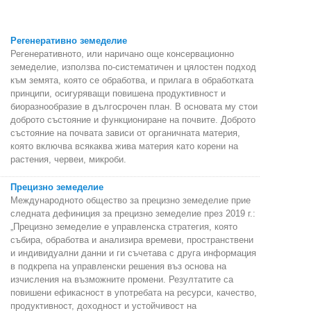
Регенеративно земеделие
Регенеративното, или наричано още консервационно
земеделие, използва по-систематичен и цялостен подход
към земята, която се обработва, и прилага в обработката
принципи, осигуряващи повишена продуктивност и
биоразнообразие в дългосрочен план. В основата му стои
доброто състояние и функциониране на почвите. Доброто
състояние на почвата зависи от органичната материя,
която включва всякаква жива материя като корени на
растения, червеи, микроби.
Прецизно земеделие
Международното общество за прецизно земеделие прие
следната дефиниция за прецизно земеделие през 2019 г.:
„Прецизно земеделие е управленска стратегия, която
събира, обработва и анализира времеви, пространствени
и индивидуални данни и ги съчетава с друга информация
в подкрепа на управленски решения въз основа на
изчисления на възможните промени. Резултатите са
повишени ефикасност в употребата на ресурси, качество,
продуктивност, доходност и устойчивост на