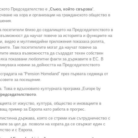
ското Председателство е „
Съюз, който свързва
“.
чване на хора и организации на гражданското общество в
шения.
за посетители близо до седалището на Председателството в
възможност да научат повече за историята и функциите на
ии, видео и мултимедийни приложения показаха ролята,
аните. Там посетителите могат да научат повече за
елите имаха възможността да създадат техен собствен
Бяха показвани любопитни факти за държавите в ЕС. В
ликуваха новини за дейността на Председателството
 сградата на “Pension Homeland” през първата седмица от
асовете за посещение.
а. Това е вдъхновило културната програма „Europe by
редседателството
.
ията от изкуство, култура, общество и иновациите в
ващ пример за Европа като работа в прогрес.
листична държава, която се стреми към сътрудничество с
апе за цел да позволи на хората да се свържат един с
лство и с Европа.