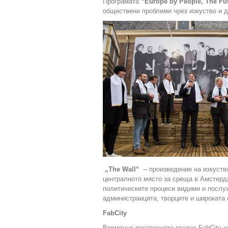
Програмата
“Europe by People, The Fut
обществени проблеми чрез изкуство и д
„The Wall“
– произведение на изкуство
централното място за среща в Амстерд
политическите процеси видими и послу
администраицята, творците и широката
FabCity
Временно построеното градче FabCity 