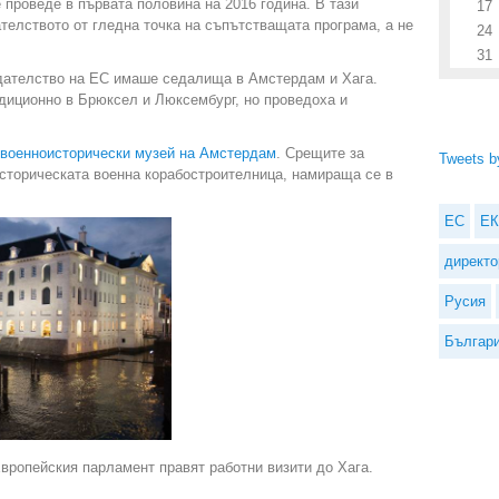
проведе в първата половина на 2016 година. В тази
17
елството от гледна точка на съпътстващата програма, а не
24
31
дателство на ЕС имаше седалища в Амстердам и Хага.
диционно в Брюксел и Люксембург, но проведоха и
военноисторически музей на Амстердам
. Срещите за
Tweets by
Историческата военна корабостроителница, намираща се в
ЕС
ЕК
директо
Русия
Българ
вропейския парламент правят работни визити до Хага.