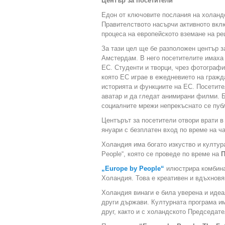
Център за посетители
Едон от ключовите послания на холанд
Правителството насърчи активното вклю
процеса на европейското вземане на ре
За тази цел ще бе разположен център 
Амстердам. В него посетителите имаха 
ЕС. Студенти и творци, чрез фотограф
която ЕС играе в ежедневието на гражд
историята и функциите на ЕС. Посетит
аватар и да гледат анимирани филми. 
социалните мрежи непрекъснато се пуб
Центърът за посетители отвори врати в
януари с безплатен вход по време на ч
Холандия има богато изкуство и култур
People“, която се проведе по време на
П
„Europe by People“
илюстрира комбинац
Холандия. Това е креативен и вдъхновя
Холандия винаги е била уверена и идеа
други държави. Културната програма им
друг, както и с холандското Председате