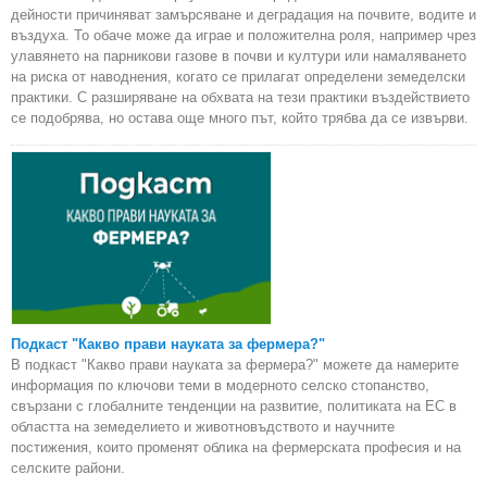
дейности причиняват замърсяване и деградация на почвите, водите и
въздуха. То обаче може да играе и положителна роля, например чрез
улавянето на парникови газове в почви и култури или намаляването
на риска от наводнения, когато се прилагат определени земеделски
практики. С разширяване на обхвата на тези практики въздействието
се подобрява, но остава още много път, който трябва да се извърви.
Подкаст "Какво прави науката за фермера?"
В подкаст "Какво прави науката за фермера?" можете да намерите
информация по ключови теми в модерното селско стопанство,
свързани с глобалните тенденции на развитие, политиката на ЕС в
областта на земеделието и животновъдството и научните
постижения, които променят облика на фермерската професия и на
селските райони.