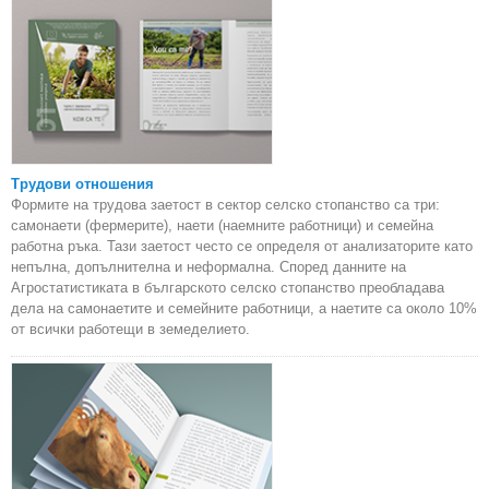
Трудови отношения
Формите на трудова заетост в сектор селско стопанство са три:
самонаети (фермерите), наети (наемните работници) и семейна
работна ръка. Тази заетост често се определя от анализаторите като
непълна, допълнителна и неформална. Според данните на
Агростатистиката в българското селско стопанство преобладава
дела на самонаетите и семейните работници, а наетите са около 10%
от всички работещи в земеделието.