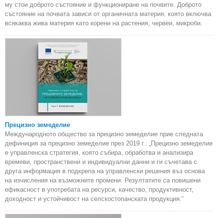
му стои доброто състояние и функциониране на почвите. Доброто
състояние на почвата зависи от органичната материя, която включва
всякаква жива материя като корени на растения, червеи, микроби.
Прецизно земеделие
Международното общество за прецизно земеделие прие следната
дефиниция за прецизно земеделие през 2019 г.: „Прецизно земеделие
е управленска стратегия, която събира, обработва и анализира
времеви, пространствени и индивидуални данни и ги съчетава с
друга информация в подкрепа на управленски решения въз основа
на изчисления на възможните промени. Резултатите са повишени
ефикасност в употребата на ресурси, качество, продуктивност,
доходност и устойчивост на селскостопанската продукция.“