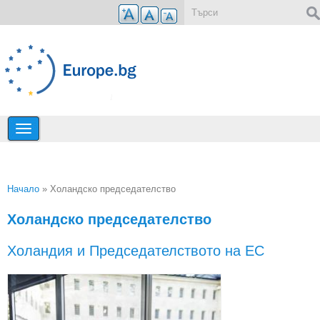
Премини към основното съдържание
Форма за търсене
Начало
» Холандско председателство
Вие сте тук
Холандско председателство
Холандия и Председателството на ЕС