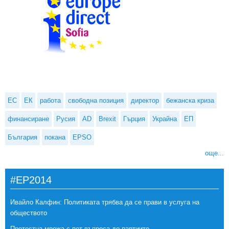
ЕС
ЕК
работа
свободна позиция
директор
бежанска криза
финансиране
Русия
AD
Brexit
Гърция
Украйна
ЕП
България
покана
EPSO
още...
#EP2014
Ивайло Калфин: Политиката трябва да се прави в услуга на
обществото
Протестна мрежа с пет въпроса до партиите