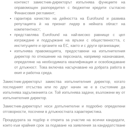
контекст заместник-директорът изпълнява функциите на
оправомощен разпоредител с бюджетни кредити съгласно
Финансовия регламент;
гарантира качество на дейността на Eurofound и развива
репутацията ѝ на признат лидер в нейната област на
компетентност;
представлява Eurofound на най-високо равнище с цел
изграждане и поддържане на връзки с обществеността, с
институциите и органите на ЕС, както и с други организации;
изпълнява правомощията, предоставени на изпълнителния
директор по отношение на персонала, например назначаване,
определяне на необходимата квалификация и освобождаване
от длъжност. Това включва насърчаване на добрата работа в
екип и работна среда.
Заместник-директорът замества изпълнителния директор, когато
последният отсъства или по друг начин не е в състояние да
изпълнява задълженията си. Той изпълнява задачи, възложени му от
изпълнителния директор.
Заместник-директорът носи допълнителни и подробно определени
отговорности, посочени в длъжностната характеристика.
Процедурата за подбор е открита за участие на всички кандидати,
които към крайния срок за подаване на заявления за кандидатстване