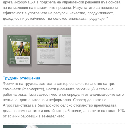
друга информация в подкрепа на управленски решения въз основа
на изчисления на възможните промени. Резултатите са повишени
ефикасност в употребата на ресурси, качество, продуктивност,
доходност и устойчивост на селскостопанската продукция.“
Трудови отношения
Формите на трудова заетост в сектор селско стопанство са три:
самонаети (фермерите), наети (наемните работници) и семейна
работна ръка. Тази заетост често се определя от анализаторите като
непълна, допълнителна и неформална. Според данните на
Агростатистиката в българското селско стопанство преобладава
дела на самонаетите и семейните работници, а наетите са около 10%
от всички работещи в земеделието.