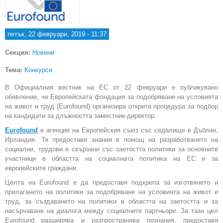
петък, 22 февруари, 2019 - 11:37
Секция:
Новини
Тема:
Конкурси
В Официалния вестник на ЕС от 22 февруари е публикувано
обявление, че Европейската фондация за подобряване на условията
на живот и труд (Eurofound) организира открита процедура за подбор
на кандидати за длъжността заместник-директор.
Еurofound
е агенция на Европейския съюз със седалище в Дъблин,
Ирландия. Тя предоставя знания в помощ на разработването на
социални, трудови и свързани със заетостта политики за основните
участници в областта на социалната политика на ЕС и за
европейските граждани.
Целта на Eurofound е да предоставя подкрепа за изготвянето и
прилагането на политики за подобряване на условията на живот и
труд, за създаването на политики в областта на заетостта и за
насърчаване на диалога между социалните партньори. За тази цел
Eurofound разширява и разпространява познания, предоставя