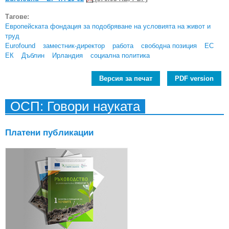
Тагове:
Европейската фондация за подобряване на условията на живот и
труд
Eurofound
заместник-директор
работа
свободна позиция
ЕС
ЕК
Дъблин
Ирландия
социална политика
Версия за печат
PDF version
ОСП: Говори науката
Платени публикации