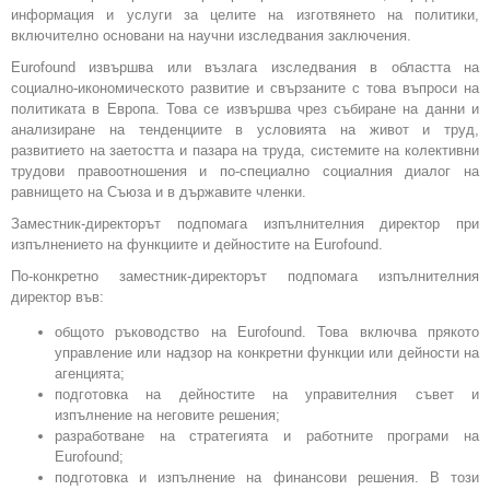
информация и услуги за целите на изготвянето на политики,
включително основани на научни изследвания заключения.
Eurofound извършва или възлага изследвания в областта на
социално-икономическото развитие и свързаните с това въпроси на
политиката в Европа. Това се извършва чрез събиране на данни и
анализиране на тенденциите в условията на живот и труд,
развитието на заетостта и пазара на труда, системите на колективни
трудови правоотношения и по-специално социалния диалог на
равнището на Съюза и в държавите членки.
Заместник-директорът подпомага изпълнителния директор при
изпълнението на функциите и дейностите на Eurofound.
По-конкретно заместник-директорът подпомага изпълнителния
директор във:
общото ръководство на Eurofound. Това включва прякото
управление или надзор на конкретни функции или дейности на
агенцията;
подготовка на дейностите на управителния съвет и
изпълнение на неговите решения;
разработване на стратегията и работните програми на
Eurofound;
подготовка и изпълнение на финансови решения. В този