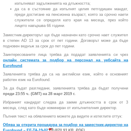
изпълняват задълженията на длъжността;
да са в състояние да изпълнят целия петгодишен мандат,
преди достигане на пенсионна възраст, която за срочно наети
служители се определя като края на месеца, през който
лицето навършва 66 години.
Заместник-директорът ще бъде назначен като срочно нает служител
в степен AD 13 за срок от пет години. Договорът може да бъде
подновен веднъж за срок до пет години.
Заинтересованите лица трябва да подадат заявленията си чрез
онлайн системата за подбор на персонал на уебсайта на
Еurofound
.
Заявленията трябва да са на английски език, който е основният
работен език на Eurofound.
За да бъдат разгледани, заявленията трябва да бъдат получени
преди 23:55 ч. (GMT) на 28 март 2019 г.
Избраният кандидат следва да заеме длъжността в срок от 3
месеца, след като бъде номиниран от изпълнителния директор.
Пълния текст на обявлението можете да видите и изтеглите оттук:
Обява за открита процедура за подбор на заместник-директор на
Eurofound – EF-TA-19-02
(870.93 KB, PDF)