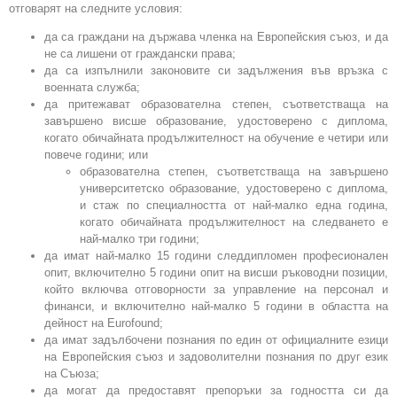
отговарят на следните условия:
да са граждани на държава членка на Европейския съюз, и да
не са лишени от граждански права;
да са изпълнили законовите си задължения във връзка с
военната служба;
да притежават образователна степен, съответстваща на
завършено висше образование, удостоверено с диплома,
когато обичайната продължителност на обучение е четири или
повече години; или
образователна степен, съответстваща на завършено
университетско образование, удостоверено с диплома,
и стаж по специалността от най-малко една година,
когато обичайната продължителност на следването е
най-малко три години;
да имат най-малко 15 години следдипломен професионален
опит, включително 5 години опит на висши ръководни позиции,
който включва отговорности за управление на персонал и
финанси, и включително най-малко 5 години в областта на
дейност на Eurofound;
да имат задълбочени познания по един от официалните езици
на Европейския съюз и задоволителни познания по друг език
на Съюза;
да могат да предоставят препоръки за годността си да