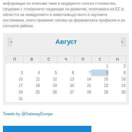
информация по ключови теми в модерното селско стопанство,
свързани с глобалните тенденции на развитие, политиката на ЕС в
областта на земеделието и животновъдството и научните
постижения, които променят облика на фермерската професия и на
селските райони.
Август
«
»
П
В
С
Ч
П
С
Н
1
2
3
4
5
6
7
8
9
10
11
12
13
14
15
16
17
18
19
20
21
22
23
24
25
26
27
28
29
30
31
Tweets by @GatewayEurope