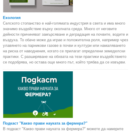
Екология
Селското стопанство е най-голямата индустрия в света и има много
значимо въздействие върху околната среда. Много от неговите
дейности причиняват замърсяване и деградация на почвите, водите и
въздуха. То обаче може да играе и положителна роля, например чрез
улавянето на парникови газове в почви и култури или намаляването
на риска от наводнения, когато се прилагат определени земеделски
практики. С разширяване на обхвата на тези практики въздействието
се подобрява, но остава още много път, който трябва да се извърви.
Подкаст "Какво прави науката за фермера?"
В подкаст "Какво прави науката за фермера?" можете да намерите