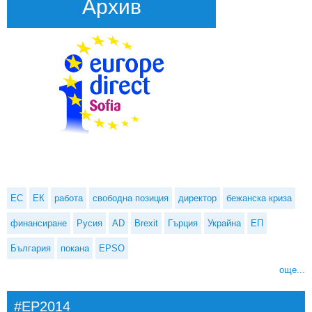
Архив
ЕС
ЕК
работа
свободна позиция
директор
бежанска криза
финансиране
Русия
AD
Brexit
Гърция
Украйна
ЕП
България
покана
EPSO
още...
#EP2014