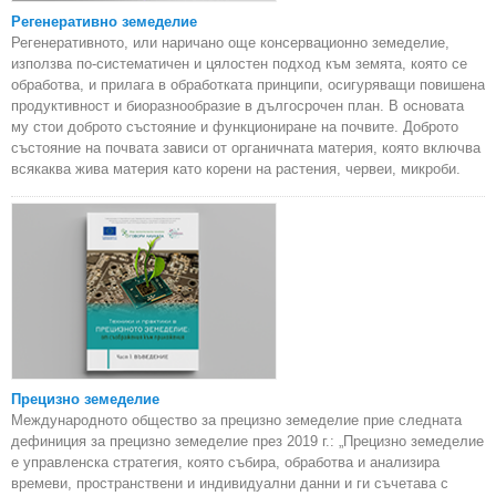
Регенеративно земеделие
Регенеративното, или наричано още консервационно земеделие,
използва по-систематичен и цялостен подход към земята, която се
обработва, и прилага в обработката принципи, осигуряващи повишена
продуктивност и биоразнообразие в дългосрочен план. В основата
му стои доброто състояние и функциониране на почвите. Доброто
състояние на почвата зависи от органичната материя, която включва
всякаква жива материя като корени на растения, червеи, микроби.
Прецизно земеделие
Международното общество за прецизно земеделие прие следната
дефиниция за прецизно земеделие през 2019 г.: „Прецизно земеделие
е управленска стратегия, която събира, обработва и анализира
времеви, пространствени и индивидуални данни и ги съчетава с