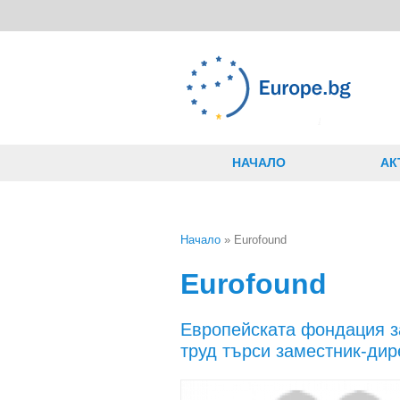
Премини към основното съдържание
НАЧАЛО
АК
Начало
» Eurofound
Вие сте тук
Eurofound
Европейската фондация з
труд търси заместник-дир