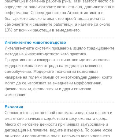
работници) и семейна работна ръка. Тази заетост често се
определя от анализаторите като непълна, допълнителна и
неформална. Според данните на Агростатистиката в
българското селско стопанство преобладава дела на
самонаетите и семейните работници, а наетите са около
10% от всички работещи в земеделието.
Интелигентно животновъдство
Интелигентните системи промениха изцяло традиционните
методи на животновъдството като практика.
Продуктивното и конкурентно животновъдство използва
модерни технологии от рода на модели за машинно
самообучение. Модерните технологии позволяват
набиране на големи обеми от животновъдни данни, които
могат да се използват за ежедневни морфологични,
физиологични, фенологични и други свързани
измервания.
Екология
Селското стопанство е най-голямата индустрия в света и
има много значимо въздействие върху околната среда.
Много от неговите дейности причиняват замърсяване и
деградация на почвите, водите и въздуха. То обаче може
да играе и положителна роля, например чрез улавянето