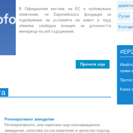
директо
В Официалния вестник на ЕС е публикувано
обявление, че Европейската фондация за
Русия
подобряване на условията на живот и труд
обявява свободна позиция за длъжността
Българ
мениджър на уеб съдържание.
#EP
Прочети още
about Е
Ивайло
прави 
Протес
Каква 
та
Регенеративно земеделие
Регенеративното, или наричано още консервационно
земеделие, използва по-систематичен и цялостен подход