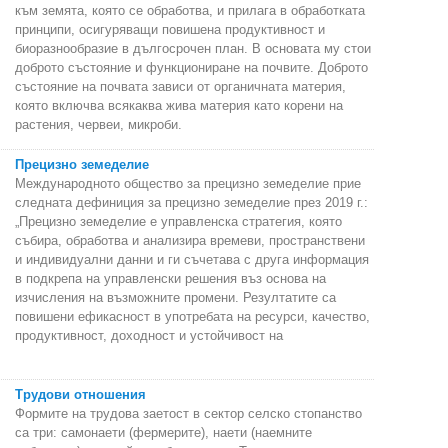
към земята, която се обработва, и прилага в обработката
принципи, осигуряващи повишена продуктивност и
биоразнообразие в дългосрочен план. В основата му стои
доброто състояние и функциониране на почвите. Доброто
състояние на почвата зависи от органичната материя,
която включва всякаква жива материя като корени на
растения, червеи, микроби.
Прецизно земеделие
Международното общество за прецизно земеделие прие
следната дефиниция за прецизно земеделие през 2019 г.:
„Прецизно земеделие е управленска стратегия, която
събира, обработва и анализира времеви, пространствени
и индивидуални данни и ги съчетава с друга информация
в подкрепа на управленски решения въз основа на
изчисления на възможните промени. Резултатите са
повишени ефикасност в употребата на ресурси, качество,
продуктивност, доходност и устойчивост на
Трудови отношения
Формите на трудова заетост в сектор селско стопанство
са три: самонаети (фермерите), наети (наемните