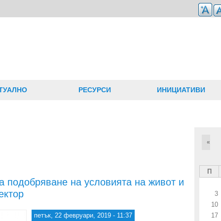
ТУАЛНО
РЕСУРСИ
ИНИЦИАТИВИ
«
П
а подобряване на условията на живот и
ектор
3
10
петък, 22 февруари, 2019 - 11:37
17