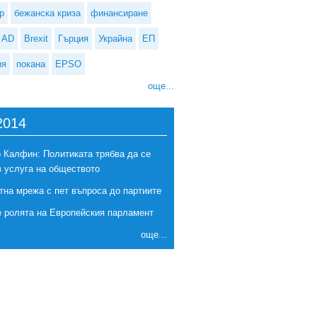
р
бежанска криза
финансиране
AD
Brexit
Гърция
Украйна
ЕП
ия
покана
EPSO
още...
2014
вропейската фондация за подобряване на условията на живот и труд
 Калфин: Политиката трябва да се
търси мениджър на уеб съдържание
в услуга на обществото
тна мрежа с пет въпроса до партиите
е ролята на Европейския парламент
още...