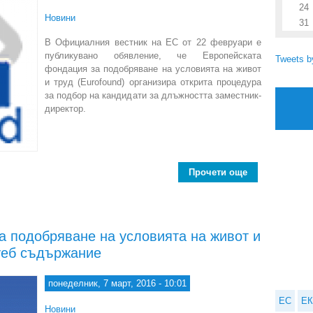
24
Новини
31
В Официалния вестник на ЕС от 22 февруари е
публикувано обявление, че Европейската
Tweets 
фондация за подобряване на условията на живот
и труд (Eurofound) организира открита процедура
за подбор на кандидати за длъжността заместник-
директор.
Прочети още
about Е
а подобряване на условията на живот и
уеб съдържание
понеделник, 7 март, 2016 - 10:01
ЕС
ЕК
Новини