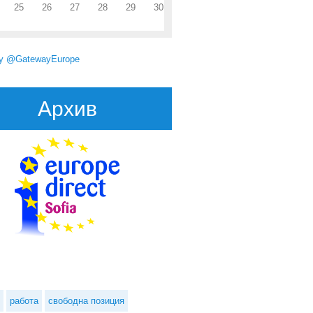
25
26
27
28
29
30
by @GatewayEurope
Архив
вропейската фондация за подобряване на условията на живот и труд
търси заместник-директор
работа
свободна позиция