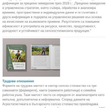
дефиниция за прецизно земеделие през 2019 г.: „Прецизно земеделие
е управленска стратегия, която събира, обработва и анализира
времеви, пространствени и индивидуални данни и ги съчетава с
друга информация в подкрепа на управленски решения въз основа
на изчисления на възможните промени. Резултатите са повишени
ефикасност в употребата на ресурси, качество, продуктивност,
доходност и устойчивост на селскостопанската продукция.“
Трудови отношения
Формите на трудова заетост в сектор селско стопанство са три:
самонаети (фермерите), наети (наемните работници) и семейна
работна ръка. Тази заетост често се определя от анализаторите като
непълна, допълнителна и неформална. Според данните на
Агростатистиката в българското селско стопанство преобладава