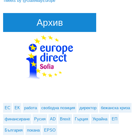
Tweets by @GatewayEurope
Архив
ЕС
ЕК
работа
свободна позиция
директор
бежанска криза
финансиране
Русия
AD
Brexit
Гърция
Украйна
ЕП
България
покана
EPSO