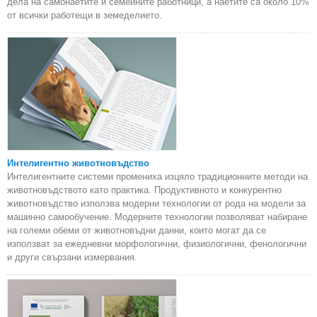
дела на самонаетите и семейните работници, а наетите са около 10%
от всички работещи в земеделието.
Интелигентно животновъдство
Интелигентните системи промениха изцяло традиционните методи на
животновъдството като практика. Продуктивното и конкурентно
животновъдство използва модерни технологии от рода на модели за
машинно самообучение. Модерните технологии позволяват набиране
на големи обеми от животновъдни данни, които могат да се
използват за ежедневни морфологични, физиологични, фенологични
и други свързани измервания.