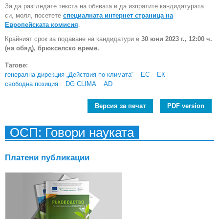
За да разгледате текста на обявата и да изпратите кандидатурата
си, моля, посетете
специалната интернет страница на
Европейската комисия
.
Крайният срок за подаване на кандидатури е
30 юни 2023 г., 12:00 ч.
(на обяд), брюкселско време.
Тагове:
генерална дирекция „Действия по климата“
ЕС
ЕК
свободна позиция
DG CLIMA
AD
Версия за печат
PDF version
ОСП: Говори науката
Платени публикации