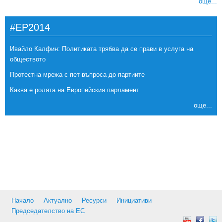
още...
#EP2014
Ивайло Калфин: Политиката трябва да се прави в услуга на
обществото
Протестна мрежа с пет въпроса до партиите
Каква е ролята на Европейския парламент
още...
Начало
Актуално
Ресурси
Инициативи
Председателство на ЕС