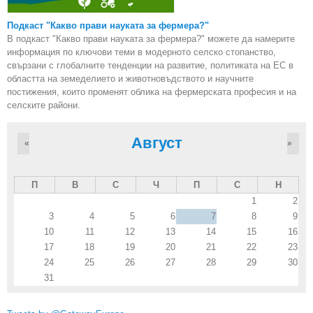
Подкаст "Какво прави науката за фермера?"
В подкаст "Какво прави науката за фермера?" можете да намерите
информация по ключови теми в модерното селско стопанство,
свързани с глобалните тенденции на развитие, политиката на ЕС в
областта на земеделието и животновъдството и научните
постижения, които променят облика на фермерската професия и на
селските райони.
Август
«
»
П
В
С
Ч
П
С
Н
1
2
3
4
5
6
7
8
9
10
11
12
13
14
15
16
17
18
19
20
21
22
23
24
25
26
27
28
29
30
31