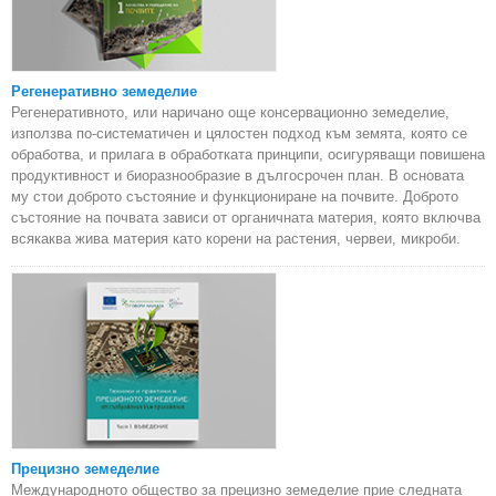
Регенеративно земеделие
Регенеративното, или наричано още консервационно земеделие,
използва по-систематичен и цялостен подход към земята, която се
обработва, и прилага в обработката принципи, осигуряващи повишена
продуктивност и биоразнообразие в дългосрочен план. В основата
му стои доброто състояние и функциониране на почвите. Доброто
състояние на почвата зависи от органичната материя, която включва
всякаква жива материя като корени на растения, червеи, микроби.
Прецизно земеделие
Международното общество за прецизно земеделие прие следната