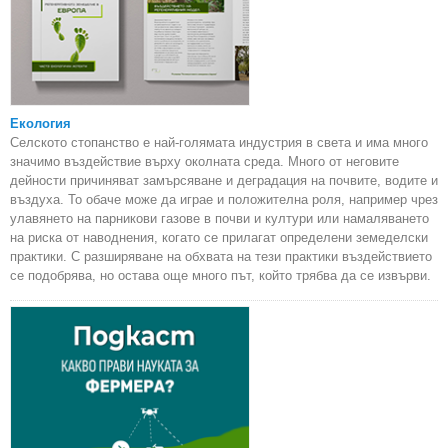
Екология
Селското стопанство е най-голямата индустрия в света и има много
значимо въздействие върху околната среда. Много от неговите
дейности причиняват замърсяване и деградация на почвите, водите и
въздуха. То обаче може да играе и положителна роля, например чрез
улавянето на парникови газове в почви и култури или намаляването
на риска от наводнения, когато се прилагат определени земеделски
практики. С разширяване на обхвата на тези практики въздействието
се подобрява, но остава още много път, който трябва да се извърви.