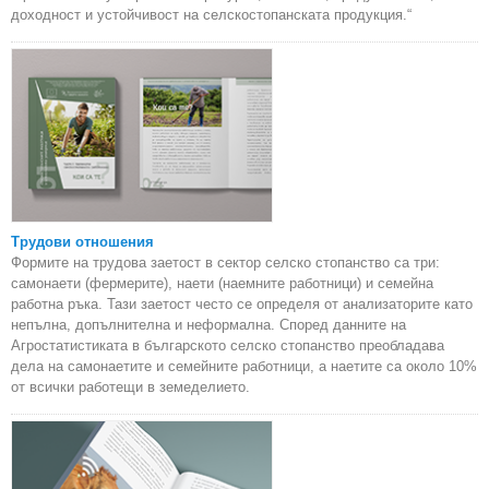
доходност и устойчивост на селскостопанската продукция.“
Трудови отношения
Формите на трудова заетост в сектор селско стопанство са три:
самонаети (фермерите), наети (наемните работници) и семейна
работна ръка. Тази заетост често се определя от анализаторите като
непълна, допълнителна и неформална. Според данните на
Агростатистиката в българското селско стопанство преобладава
дела на самонаетите и семейните работници, а наетите са около 10%
от всички работещи в земеделието.