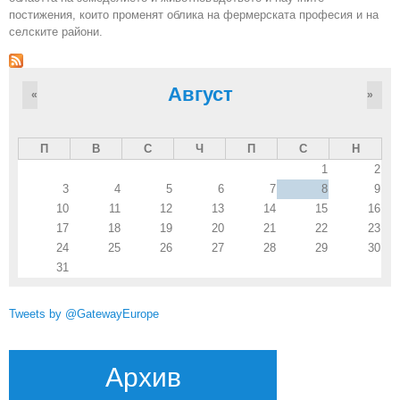
постижения, които променят облика на фермерската професия и на
селските райони.
Август
«
»
П
В
С
Ч
П
С
Н
1
2
3
4
5
6
7
8
9
10
11
12
13
14
15
16
17
18
19
20
21
22
23
24
25
26
27
28
29
30
31
Tweets by @GatewayEurope
Архив