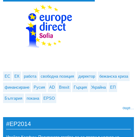
ЕС
ЕК
работа
свободна позиция
директор
бежанска криза
финансиране
Русия
AD
Brexit
Гърция
Украйна
ЕП
България
покана
EPSO
още...
#EP2014