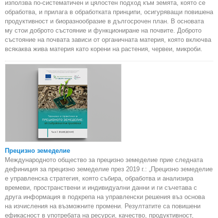
използва по-систематичен и цялостен подход към земята, която се
обработва, и прилага в обработката принципи, осигуряващи повишена
продуктивност и биоразнообразие в дългосрочен план. В основата
му стои доброто състояние и функциониране на почвите. Доброто
състояние на почвата зависи от органичната материя, която включва
всякаква жива материя като корени на растения, червеи, микроби.
Прецизно земеделие
Международното общество за прецизно земеделие прие следната
дефиниция за прецизно земеделие през 2019 г.: „Прецизно земеделие
е управленска стратегия, която събира, обработва и анализира
времеви, пространствени и индивидуални данни и ги съчетава с
друга информация в подкрепа на управленски решения въз основа
на изчисления на възможните промени. Резултатите са повишени
ефикасност в употребата на ресурси, качество, продуктивност,