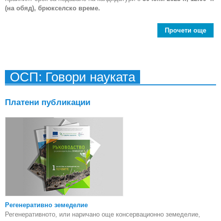
(на обяд), брюкселско време.
Прочети още
Ген
дир
„Де
ОСП: Говори науката
кл
зам
Платени публикации
ген
ди
Регенеративно земеделие
Регенеративното, или наричано още консервационно земеделие,