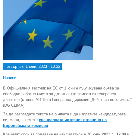
четвъртък, 1 юни, 2023 - 10:32
Новини
В Официалния вестник на ЕС от 1 юни e публикувана обява за
свободно работно място за длъжността заместник генерален
директор (степен AD 15) в Генерална дирекция „Действия по климата“
(DG CLIMA).
За да разгледате текста на обявата и да изпратите кандидатурата
си, моля, посетете
специалната интернет страница на
Европейската комисия
.
Крайният срок за подаване на кандидатури е
30 юни 2023 г., 12:00 ч.