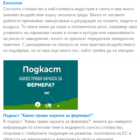
Екология
Селското стопанство е най-голямата индустрия в света и има много
значимо въздействие върху околната среда. Много от неговите
дейности причиняват замърсяване и деградация на почвите, водите и
въздуха. То обаче може да играе и положителна роля, например чрез
улавянето на парникови газове в почви и култури или намаляването
на риска от наводнения, когато се прилагат определени земеделски
практики. С разширяване на обхвата на тези практики въздействието
се подобрява, но остава още много път, който трябва да се извърви.
Подкаст "Какво прави науката за фермера?"
В подкаст "Какво прави науката за фермера?" можете да намерите
информация по ключови теми в модерното селско стопанство,
свързани с глобалните тенденции на развитие, политиката на ЕС в
областта на земеделието и животновъдството и научните