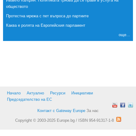
Ивайло Калфин: Политиката трябва да се прави в услуга на
обществото
Протестна мрежа с пет въпроса до партиите
Каква е ролята на Европейския парламент
още...
Начало
Актуално
Ресурси
Инициативи
Председателство на ЕС
Контакт с Gateway Europe
За нас
Copyright © 2003-2025 Europe.bg / ISBN 954-91317-1-8