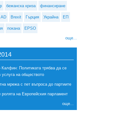
р
бежанска криза
финансиране
AD
Brexit
Гърция
Украйна
ЕП
ия
покана
EPSO
още...
2014
 Калфин: Политиката трябва да се
в услуга на обществото
тна мрежа с пет въпроса до партиите
е ролята на Европейския парламент
още...