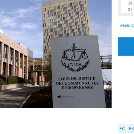
24
31
Tweets 
ЕС
ЕК