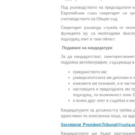
Под ръководството на председателя 
Европейския съюз секретарят се гр
счетоводството на Общия съд.
Секретарят ръководи служба от окол
функциите му са необходими безспо
подходящ опит в тази област.
Подаване на кандидатури
За да кандидатстват, заинтересовани
подробна автобиография, съдържаща в 
гражданството им;
университетските им дипломи в п
езиковите им познания, и в частн
настоящата и предходната им пр
подходящ, по възможност поне 1
и всеки друг опит в съдебна и м
Кандидатурите за длъжността трябва 
единствено по електронна поща, на адр
Secretariat_President-Tribunal@curia.e
Кандидатурите ще бъдат разгледани