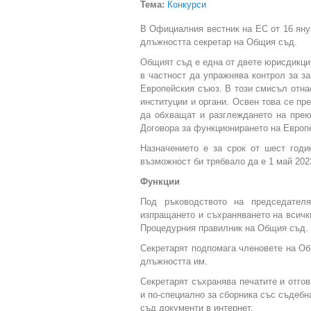
Тема:
Конкурси
В Официалния вестник на ЕС от 16 яну
длъжността секретар на Общия съд.
Общият съд е една от двете юрисдикци
в частност да упражнява контрол за за
Европейския съюз. В този смисъл отна
институции и органи. Освен това се п
да обхващат и разглеждането на прею
Договора за функционирането на Европ
Назначението е за срок от шест годи
възможност би трябвало да е 1 май 2023
Функции
Под ръководството на председател
изпращането и съхраняването на всичк
Процедурния правилник на Общия съд.
Секретарят подпомага членовете на Об
длъжността им.
Секретарят съхранява печатите и отгов
и по-специално за сборника със съдебн
съд документи в интернет.