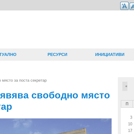
ТУАЛНО
РЕСУРСИ
ИНИЦИАТИВИ
 място за поста секретар
«
явява свободно място
тар
П
3
10
17