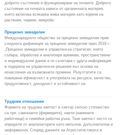
доброто състояние и функциониране на почвите. Доброто
състояние на почвата зависи от органичната материя,
която включва всякаква жива материя като корени на
растения, червеи, микроби.
Прецизно земеделие
Международното общество за прецизно земеделие прие
следната дефиниция за прецизно земеделие през 2019 г.:
„Прецизно земеделие е управленска стратегия, която
събира, обработва и анализира времеви, пространствени
и индивидуални данни и ги съчетава с друга информация
в подкрепа на управленски решения въз основа на
изчисления на възможните промени. Резултатите са
повишени ефикасност в употребата на ресурси, качество,
продуктивност, доходност и устойчивост на
Трудови отношения
Формите на трудова заетост в сектор селско стопанство
са три: самонаети (фермерите), наети (наемните
работници) и семейна работна ръка. Тази заетост често се
определя от анализаторите като непълна, допълнителна и
неформална. Според данните на Агростатистиката в