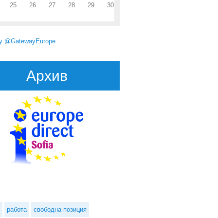
25
26
27
28
29
30
by @GatewayEurope
Архив
работа
свободна позиция