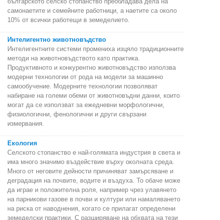
българското селско стопанство преобладава дела на
самонаетите и семейните работници, а наетите са около
10% от всички работещи в земеделието.
Интелигентно животновъдство
Интелигентните системи промениха изцяло традиционните
методи на животновъдството като практика.
Продуктивното и конкурентно животновъдство използва
модерни технологии от рода на модели за машинно
самообучение. Модерните технологии позволяват
набиране на големи обеми от животновъдни данни, които
могат да се използват за ежедневни морфологични,
физиологични, фенологични и други свързани
измервания.
Екология
Селското стопанство е най-голямата индустрия в света и
има много значимо въздействие върху околната среда.
Много от неговите дейности причиняват замърсяване и
деградация на почвите, водите и въздуха. То обаче може
да играе и положителна роля, например чрез улавянето
на парникови газове в почви и култури или намаляването
на риска от наводнения, когато се прилагат определени
земеделски практики. С разширяване на обхвата на тези