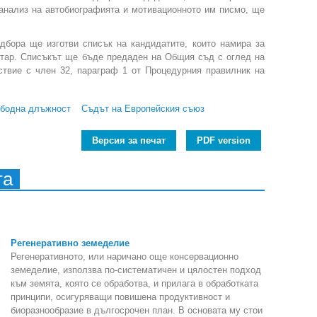
анализ на автобиографията и мотивационното им писмо, ще
дбора ще изготви списък на кандидатите, които намира за
етар. Списъкът ще бъде предаден на Общия съд с оглед на
ствие с член 32, параграф 1 от Процедурния правилник на
ободна длъжност
Съдът на Европейския съюз
Версия за печат
PDF version
та
Регенеративно земеделие
Регенеративното, или наричано още консервационно
земеделие, използва по-систематичен и цялостен подход
към земята, която се обработва, и прилага в обработката
принципи, осигуряващи повишена продуктивност и
биоразнообразие в дългосрочен план. В основата му стои