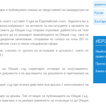
директо
ари е публикувана покана за представяне на кандидатури за
Русия
и, които съставят Съда на Европейския съюз. Задачата му е
Българ
коносъобразност на актовете на институциите и органите на
сяните до Общия съд спорове отразяват дейностите на тези
редлага да се разширят правомощията на Общия съд, така че
дициални запитвания, отправяни по силата на член 267 от
#EP
ейския съюз в някои специфични сфери.
ни, считано от датата на встъпване в длъжност, която по
Ивайло
 г.
прави 
Протес
я на Общия съд секретарят отговаря за получаването,
Каква 
и документи и за връчването на документи в приложение на
щия съд при всички действия във връзка с изпълнението на
аря за архива. Той отговаря за публикациите на Общия съд,
а практика и за разпространението на отнасящи се до Общия