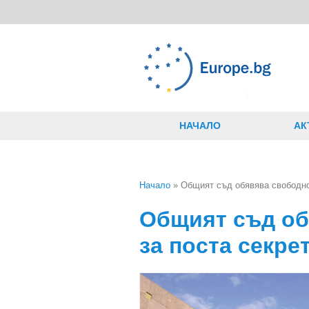
Премини към основното съдържание
НАЧАЛО
АК
Начало
» Общият съд обявява свободно
Вие сте тук
Общият съд об
за поста секре