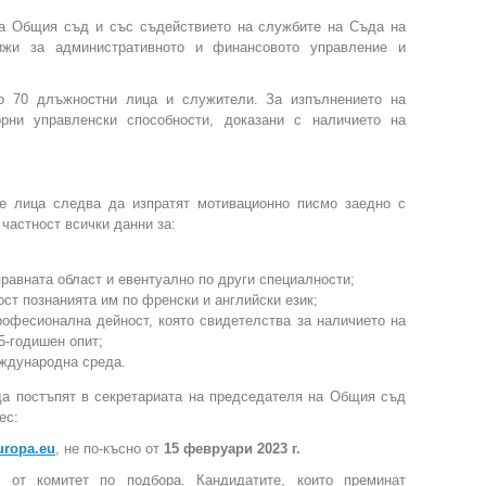
на Общия съд и със съдействието на службите на Съда на
ижи за административното и финансовото управление и
о 70 длъжностни лица и служители. За изпълнението на
рни управленски способности, доказани с наличието на
те лица следва да изпратят мотивационно писмо заедно с
частност всички данни за:
равната област и евентуално по други специалности;
ост познанията им по френски и английски език;
офесионална дейност, която свидетелства за наличието на
5-годишен опит;
еждународна среда.
да постъпят в секретариата на председателя на Общия съд
ес:
uropa.eu
, не по-късно от
15 февруари 2023 г.
 от комитет по подбора. Кандидатите, които преминат