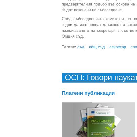
предварителния подбор въз основа на 
бъдат поканени на събеседване.
След събеседванията комитетът по по
годни да изпълняват длъжността секр
назначаването на секретаря в съответ
Общия съд.
Тагове:
съд
общ съд
секретар
св
ОСП: Говори наука
Платени публикации