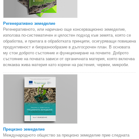
Регенеративно земеделие
Регенеративното, или наричано още консервационно земеделие,
използва по-систематичен и цялостен подход към земята, която се
обработва, и прилага в обработката принципи, осигуряващи повишена
продуктивност и биоразнообразие в дългосрочен план. В основата
му стои доброто състояние и функциониране на почвите. Доброто
състояние на почвата зависи от органичната материя, която включва
всякаква жива материя като корени на растения, червеи, микроби.
Прецизно земеделие
Международното общество за прецизно земеделие прие следната