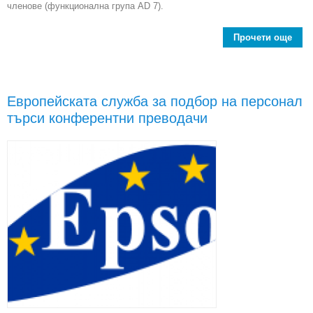
членове (функционална група AD 7).
Прочети още
Евро
Европейската служба за подбор на персонал
търси конферентни преводачи
к