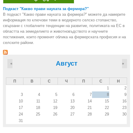
Подкаст "Какво прави науката за фермера?"
В подкаст "Какво прави науката за фермера?" можете да намерите
информация по ключови теми в модерното селско стопанство,
свързани с глобалните тенденции на развитие, политиката на ЕС в
областта на земеделието и животновъдството и научните
постижения, които променят облика на фермерската професия и на
селските райони.
Август
«
»
П
В
С
Ч
П
С
Н
1
2
3
4
5
6
7
8
9
10
11
12
13
14
15
16
17
18
19
20
21
22
23
24
25
26
27
28
29
30
31