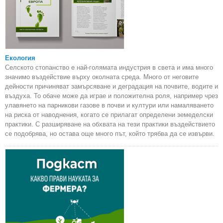
Екология
Селското стопанство е най-голямата индустрия в света и има много
значимо въздействие върху околната среда. Много от неговите
дейности причиняват замърсяване и деградация на почвите, водите и
въздуха. То обаче може да играе и положителна роля, например чрез
улавянето на парникови газове в почви и култури или намаляването
на риска от наводнения, когато се прилагат определени земеделски
практики. С разширяване на обхвата на тези практики въздействието
се подобрява, но остава още много път, който трябва да се извърви.