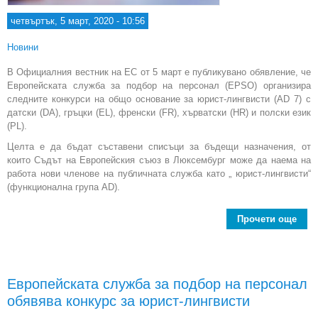
четвъртък, 5 март, 2020 - 10:56
Новини
В Официалния вестник на ЕС от 5 март е публикувано обявление, че
Европейската служба за подбор на персонал (EPSO) организира
следните конкурси на общо основание за юрист-лингвисти (AD 7) с
датски (DA), гръцки (EL), френски (FR), хърватски (HR) и полски език
(PL).
Целта е да бъдат съставени списъци за бъдещи назначения, от
които Съдът на Европейския съюз в Люксембург може да наема на
работа нови членове на публичната служба като „ юрист-лингвисти“
(функционална група AD).
Прочети още
Евро
Европейската служба за подбор на персонал
тър
обявява конкурс за юрист-лингвисти