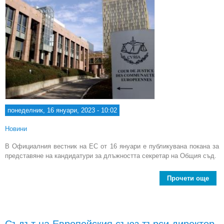
понеделник, 16 януари, 2023 - 10:02
Новини
В Официалния вестник на ЕС от 16 януари е публикувана покана за
представяне на кандидатури за длъжността секретар на Общия съд.
Прочети още
Об
об
сво