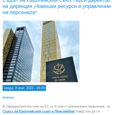
Съдът на Европейския съюз търси директор
мяс
на дирекция „Човешки ресурси и управление
сек
на персонала“
сряда, 8 юни, 2022 - 10:20
Новини
В Официалния вестник на ЕС от 8 юни е публикувано обявление, че
Съдът на Европейския съюз в Люксембург
предстои да се