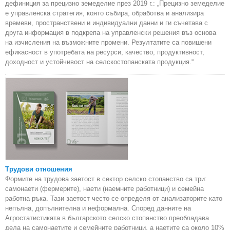
дефиниция за прецизно земеделие през 2019 г.: „Прецизно земеделие
е управленска стратегия, която събира, обработва и анализира
времеви, пространствени и индивидуални данни и ги съчетава с
друга информация в подкрепа на управленски решения въз основа
на изчисления на възможните промени. Резултатите са повишени
ефикасност в употребата на ресурси, качество, продуктивност,
доходност и устойчивост на селскостопанската продукция.“
Трудови отношения
Формите на трудова заетост в сектор селско стопанство са три:
самонаети (фермерите), наети (наемните работници) и семейна
работна ръка. Тази заетост често се определя от анализаторите като
непълна, допълнителна и неформална. Според данните на
Агростатистиката в българското селско стопанство преобладава
дела на самонаетите и семейните работници, а наетите са около 10%