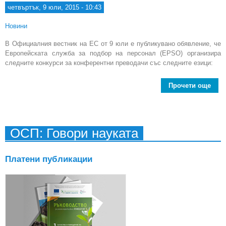
четвъртък, 9 юли, 2015 - 10:43
Новини
В Официалния вестник на ЕС от 9 юли е публикувано обявление, че
Европейската служба за подбор на персонал (EPSO) организира
следните конкурси за конферентни преводачи със следните езици:
Прочети още
Евро
ОСП: Говори науката
кон
п
Платени публикации