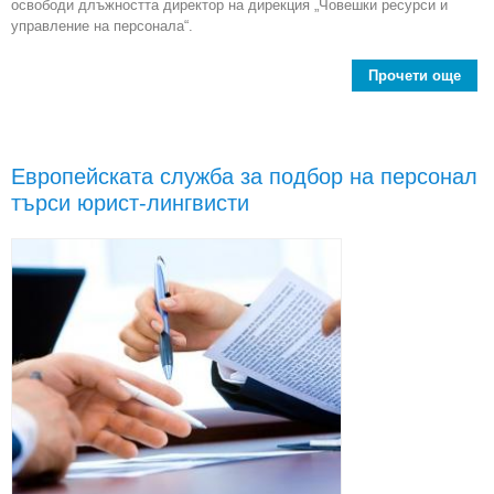
освободи длъжността директор на дирекция „Човешки ресурси и
управление на персонала“.
Прочети още
abo
Евр
съ
дир
Европейската служба за подбор на персонал
търси юрист-лингвисти
„
р
уп
пе