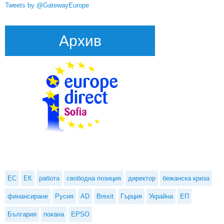
Tweets by @GatewayEurope
Архив
ЕС
ЕК
работа
свободна позиция
директор
бежанска криза
финансиране
Русия
AD
Brexit
Гърция
Украйна
ЕП
България
покана
EPSO