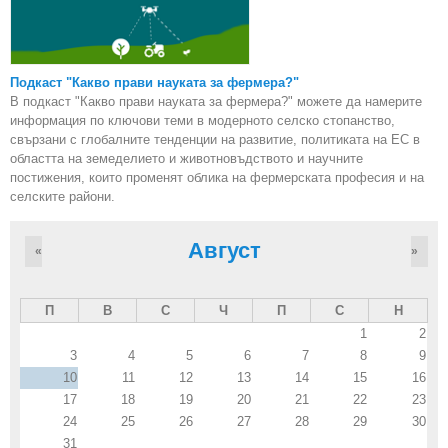
Подкаст "Какво прави науката за фермера?"
В подкаст "Какво прави науката за фермера?" можете да намерите
информация по ключови теми в модерното селско стопанство,
свързани с глобалните тенденции на развитие, политиката на ЕС в
областта на земеделието и животновъдството и научните
постижения, които променят облика на фермерската професия и на
селските райони.
Август
«
»
П
В
С
Ч
П
С
Н
1
2
3
4
5
6
7
8
9
10
11
12
13
14
15
16
17
18
19
20
21
22
23
24
25
26
27
28
29
30
31