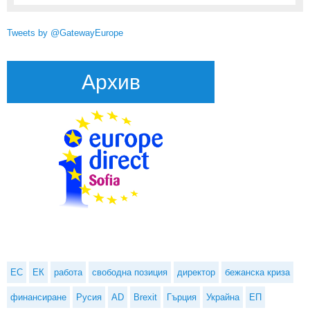
Tweets by @GatewayEurope
Архив
ЕС
ЕК
работа
свободна позиция
директор
бежанска криза
финансиране
Русия
AD
Brexit
Гърция
Украйна
ЕП