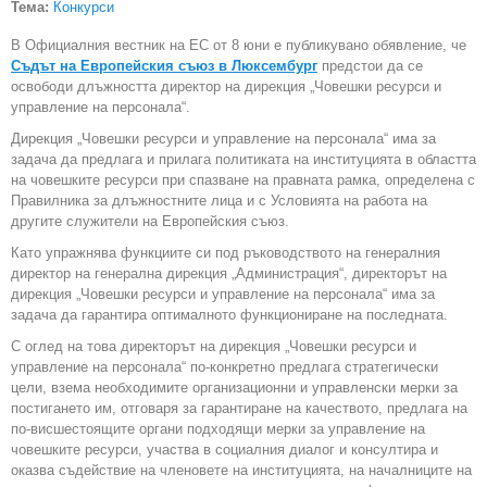
Тема:
Конкурси
В Официалния вестник на ЕС от 8 юни е публикувано обявление, че
Съдът на Европейския съюз в Люксембург
предстои да се
освободи длъжността директор на дирекция „Човешки ресурси и
управление на персонала“.
Дирекция „Човешки ресурси и управление на персонала“ има за
задача да предлага и прилага политиката на институцията в областта
на човешките ресурси при спазване на правната рамка, определена с
Правилника за длъжностните лица и с Условията на работа на
другите служители на Европейския съюз.
Като упражнява функциите си под ръководството на генералния
директор на генерална дирекция „Администрация“, директорът на
дирекция „Човешки ресурси и управление на персонала“ има за
задача да гарантира оптималното функциониране на последната.
С оглед на това директорът на дирекция „Човешки ресурси и
управление на персонала“ по-конкретно предлага стратегически
цели, взема необходимите организационни и управленски мерки за
постигането им, отговаря за гарантиране на качеството, предлага на
по-висшестоящите органи подходящи мерки за управление на
човешките ресурси, участва в социалния диалог и консултира и
оказва съдействие на членовете на институцията, на началниците на