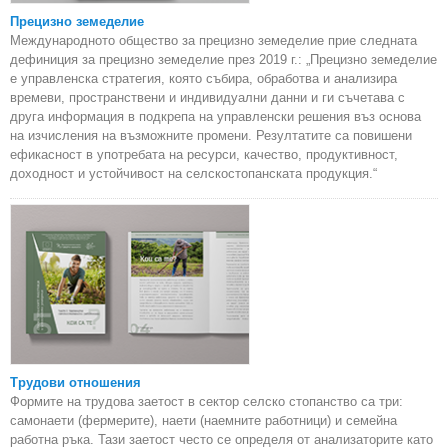
Прецизно земеделие
Международното общество за прецизно земеделие прие следната
дефиниция за прецизно земеделие през 2019 г.: „Прецизно земеделие
е управленска стратегия, която събира, обработва и анализира
времеви, пространствени и индивидуални данни и ги съчетава с
друга информация в подкрепа на управленски решения въз основа
на изчисления на възможните промени. Резултатите са повишени
ефикасност в употребата на ресурси, качество, продуктивност,
доходност и устойчивост на селскостопанската продукция.“
Трудови отношения
Формите на трудова заетост в сектор селско стопанство са три:
самонаети (фермерите), наети (наемните работници) и семейна
работна ръка. Тази заетост често се определя от анализаторите като