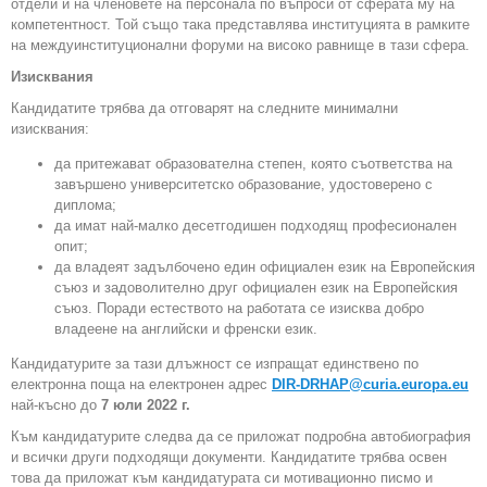
отдели и на членовете на персонала по въпроси от сферата му на
компетентност. Той също така представлява институцията в рамките
на междуинституционални форуми на високо равнище в тази сфера.
Изисквания
Кандидатите трябва да отговарят на следните минимални
изисквания:
да притежават образователна степен, която съответства на
завършено университетско образование, удостоверено с
диплома;
да имат най-малко десетгодишен подходящ професионален
опит;
да владеят задълбочено един официален език на Европейския
съюз и задоволително друг официален език на Европейския
съюз. Поради естеството на работата се изисква добро
владеене на английски и френски език.
Кандидатурите за тази длъжност се изпращат единствено по
електронна поща на електронен адрес
DIR-DRHAP@curia.europa.eu
най-късно до
7 юли 2022 г.
Към кандидатурите следва да се приложат подробна автобиография
и всички други подходящи документи. Кандидатите трябва освен
това да приложат към кандидатурата си мотивационно писмо и