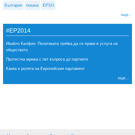
България
покана
EPSO
още...
#EP2014
Ивайло Калфин: Политиката трябва да се прави в услуга на
обществото
Протестна мрежа с пет въпроса до партиите
Каква е ролята на Европейския парламент
още...