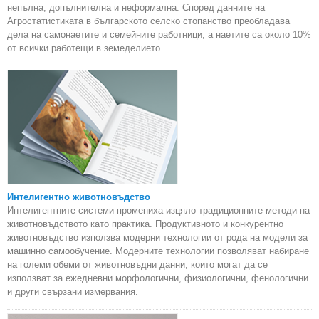
непълна, допълнителна и неформална. Според данните на
Агростатистиката в българското селско стопанство преобладава
дела на самонаетите и семейните работници, а наетите са около 10%
от всички работещи в земеделието.
Интелигентно животновъдство
Интелигентните системи промениха изцяло традиционните методи на
животновъдството като практика. Продуктивното и конкурентно
животновъдство използва модерни технологии от рода на модели за
машинно самообучение. Модерните технологии позволяват набиране
на големи обеми от животновъдни данни, които могат да се
използват за ежедневни морфологични, физиологични, фенологични
и други свързани измервания.