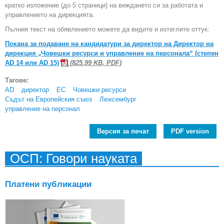
кратко изложение (до 5 страници) на виждането си за работата и
управлението на дирекцията.
Пълния текст на обявлението можете да видите и изтеглите оттук:
Покана за подаване на кандидатури за директор на Директор на
дирекция „Човешки ресурси и управление на персонала“ (степен
AD 14 или AD 15)
(825.99 KB, PDF)
Тагове:
AD
директор
ЕС
Човешки ресурси
Съдът на Европейския съюз
Люксембург
управление на персонал
Версия за печат
PDF version
ОСП: Говори науката
Платени публикации