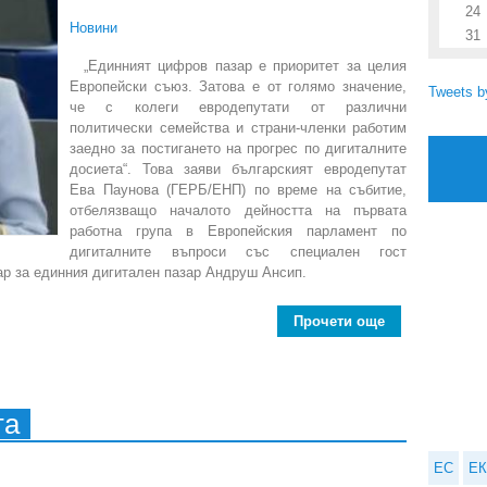
24
Новини
31
„Единният цифров пазар е приоритет за целия
Европейски съюз. Затова е от голямо значение,
Tweets 
че с колеги евродепутати от различни
политически семейства и страни-членки работим
заедно за постигането на прогрес по дигиталните
досиета“. Това заяви българският евродепутат
Ева Паунова (ГЕРБ/ЕНП) по време на събитие,
отбелязващо началото дейността на първата
работна група в Европейския парламент по
дигиталните въпроси със специален гост
ар за единния дигитален пазар Андруш Ансип.
Прочети още
about Евроде
та
ЕС
ЕК