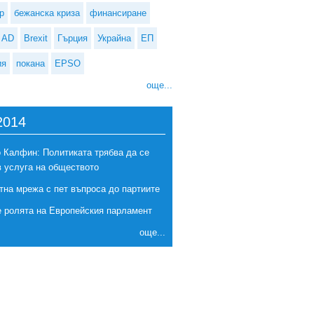
р
бежанска криза
финансиране
AD
Brexit
Гърция
Украйна
ЕП
ия
покана
EPSO
още...
2014
 Калфин: Политиката трябва да се
в услуга на обществото
тна мрежа с пет въпроса до партиите
е ролята на Европейския парламент
още...