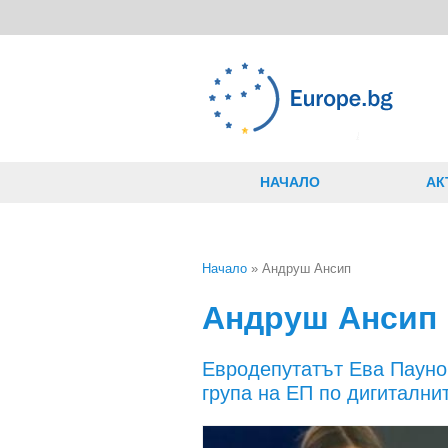
Премини към основното съдържание
НАЧАЛО
АК
Начало
» Андруш Ансип
Вие сте тук
Андруш Ансип
Евродепутатът Ева Паунов
група на ЕП по дигитални