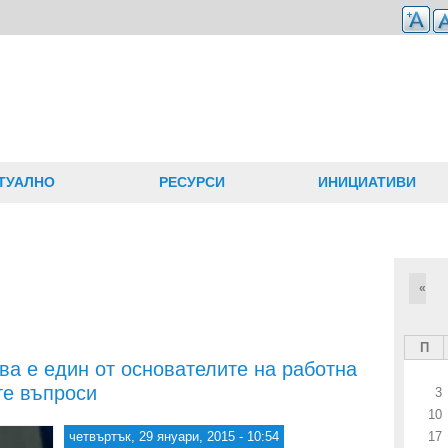
ТУАЛНО
РЕСУРСИ
ИНИЦИАТИВИ
«
П
а е един от основателите на работна
те въпроси
3
10
четвъртък, 29 януари, 2015 - 10:54
17