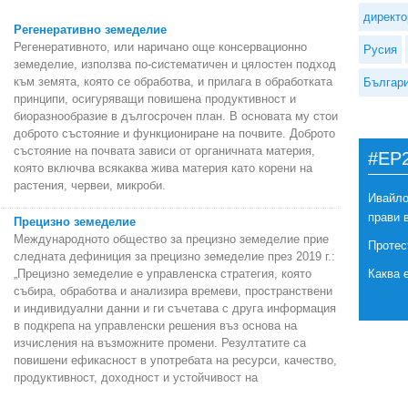
директо
Регенеративно земеделие
Регенеративното, или наричано още консервационно
Русия
земеделие, използва по-систематичен и цялостен подход
към земята, която се обработва, и прилага в обработката
Българ
принципи, осигуряващи повишена продуктивност и
биоразнообразие в дългосрочен план. В основата му стои
доброто състояние и функциониране на почвите. Доброто
състояние на почвата зависи от органичната материя,
#EP
която включва всякаква жива материя като корени на
растения, червеи, микроби.
Ивайло
прави 
Прецизно земеделие
Международното общество за прецизно земеделие прие
Протес
следната дефиниция за прецизно земеделие през 2019 г.:
„Прецизно земеделие е управленска стратегия, която
Каква 
събира, обработва и анализира времеви, пространствени
и индивидуални данни и ги съчетава с друга информация
в подкрепа на управленски решения въз основа на
изчисления на възможните промени. Резултатите са
повишени ефикасност в употребата на ресурси, качество,
продуктивност, доходност и устойчивост на