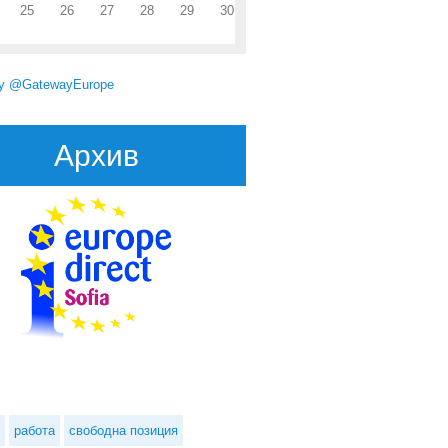
25
26
27
28
29
30
by @GatewayEurope
Архив
путатът Ева Паунова е един от основателите на работна група на ЕП
по дигиталните въпроси
работа
свободна позиция