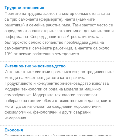
Трудови отношения
Формите на трудова заетост в сектор селско стопанство
са три: самонаети (фермерите), наети (наемните
работници) и семейна работна ръка. Тази заетост често се
определя от анализаторите като непълна, допълнителна и
неформална. Според данните на Агростатистиката в
българското селско стопанство преобладава дела на
самонаетите и семейните работници, а наетите са около
10% от всички работещи в земеделието.
Интелигентно животновъдство
Интелигентните системи промениха изцяло традиционните
методи на животновъдството като практика.
Продуктивното и конкурентно животновъдство използва
модерни технологии от рода на модели за машинно
самообучение. Модерните технологии позволяват
набиране на големи обеми от животновъдни данни, които
могат да се използват за ежедневни морфологични,
физиологични, фенологични и други свързани
измервания.
Екология
Селското стопанство е най-голямата индустрия в света и