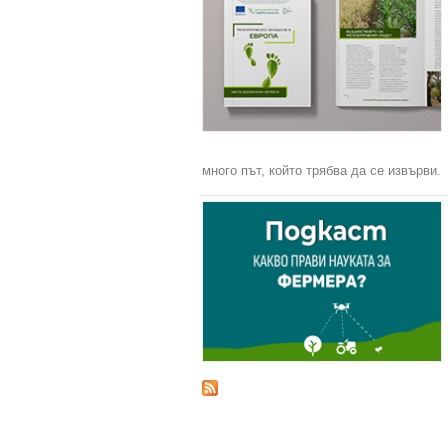
много път, който трябва да се извърви.