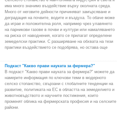
има много значимо въздействие върху околната среда.
Много от неговите дейности причиняват замърсяване и
деградация на почвите, водите и въздуха. То обаче може
да играе и положителна роля, например чрез улавянето
на парникови газове в почви и култури или намаляването
на риска от наводнения, когато се прилагат определени
земеделски практики. С разширяване на обхвата на тези
практики въздействието се подобрява, но остава още
Подкаст "Какво прави науката за фермера?"
В подкаст "Какво прави науката за фермера?" можете да
намерите информация по ключови теми в модерното
селско стопанство, свързани с глобалните тенденции на
развитие, политиката на ЕС в областта на земеделието и
животновъдството и научните постижения, които
променят облика на фермерската професия и на селските
райони.