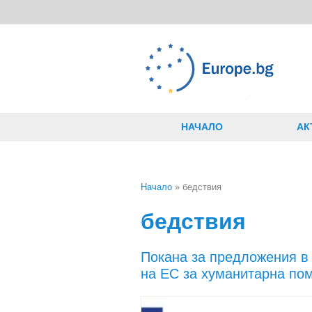
Премини към основното съдържание
НАЧАЛО
АК
Начало
» бедствия
Вие сте тук
бедствия
Покана за предложения в
на ЕС за хуманитарна по