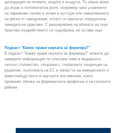
деградация на почвите, водите и въздуха. То обаче може
да играе и положителна роля, например чрез улавянето
на парникови газове в почви и култури или намаляването
на риска от наводнения, когато се прилагат определени
земеделски практики. С разширяване на обхвата на тези
практики въздействието се подобрява, но остава още
Подкаст "Какво прави науката за фермера?"
В подкаст "Какво прави науката за фермера?" можете да
намерите информация по ключови теми в модерното
селско стопанство, свързани с глобалните тенденции на
развитие, политиката на ЕС в областта на земеделието и
животновъдството и научните постижения, които
променят облика на фермерската професия и на селските
райони.