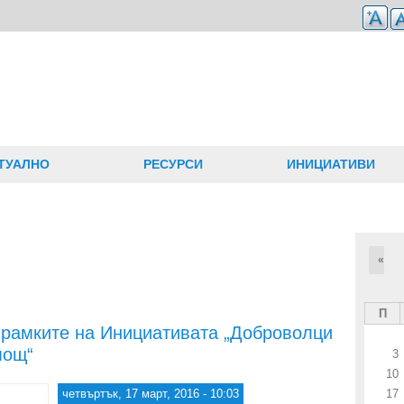
ТУАЛНО
РЕСУРСИ
ИНИЦИАТИВИ
«
П
 рамките на Инициативата „Доброволци
мощ“
3
10
четвъртък, 17 март, 2016 - 10:03
17