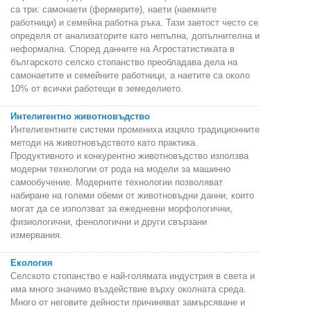
са три: самонаети (фермерите), наети (наемните
работници) и семейна работна ръка. Тази заетост често се
определя от анализаторите като непълна, допълнителна и
неформална. Според данните на Агростатистиката в
българското селско стопанство преобладава дела на
самонаетите и семейните работници, а наетите са около
10% от всички работещи в земеделието.
Интелигентно животновъдство
Интелигентните системи промениха изцяло традиционните
методи на животновъдството като практика.
Продуктивното и конкурентно животновъдство използва
модерни технологии от рода на модели за машинно
самообучение. Модерните технологии позволяват
набиране на големи обеми от животновъдни данни, които
могат да се използват за ежедневни морфологични,
физиологични, фенологични и други свързани
измервания.
Екология
Селското стопанство е най-голямата индустрия в света и
има много значимо въздействие върху околната среда.
Много от неговите дейности причиняват замърсяване и