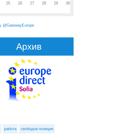
25
26
27
28
29
30
by @GatewayEurope
Архив
на за предложения в рамките на Инициативата „Доброволци на ЕС за
хуманитарна помощ“
работа
свободна позиция