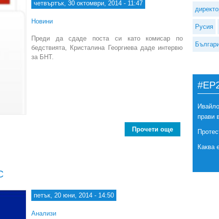
четвъртък, 30 октомври, 2014 - 11:47
директо
Новини
Русия
Преди да сдаде поста си като комисар по
Българ
бедствията, Кристалина Георгиева даде интервю
за БНТ.
#EP
Ивайло
прави 
Прочети още
about Крис
Протес
Каква 
С
петък, 20 юни, 2014 - 14:50
Анализи