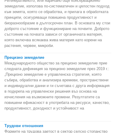
Регенеративното, или наричано още консервационно
земеделие, използва по-систематичен и цялостен подход
към земята, която се обработва, и прилага в обработката
принципи, осигуряващи повишена продуктивност и
биоразнообразие в дългосрочен план. В основата му стои
доброто състояние и функциониране на почвите. Доброто
състояние на почвата зависи от органичната материя,
която включва всякаква жива материя като корени на
растения, червеи, микроби.
Прецизно земеделие
Международното общество за прецизно земеделие прие
следната дефиниция за прецизно земеделие през 2019 г.:
„Прецизно земеделие е управленска стратегия, която
събира, обработва и анализира времеви, пространствени
и индивидуални данни и ги съчетава с друга информация
в подкрепа на управленски решения въз основа на
изчисления на възможните промени. Резултатите са
повишени ефикасност в употребата на ресурси, качество,
продуктивност, доходност и устойчивост на
Трудови отношения
Формите на трудова заетост в сектор селско стопанство