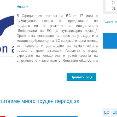
24
Новини
31
В Официалния вестник на ЕС от 17 март е
публикувана покана за представяне на
Tweets 
предложения в рамките на инициативата
„Доброволци на ЕС за хуманитарна помощ“:
Проекти за изпращане на терен на утвърдени и
младши доброволци на ЕС за хуманитарна помощ
за подкрепа и допълване на хуманитарната
помощ в трети държави. Акцентът е върху
укрепване на капацитета и устойчивостта на
уязвимите или засегнати от бедствия общности и
Прочети още
about Пока
питваме много труден период за
ЕС
ЕК