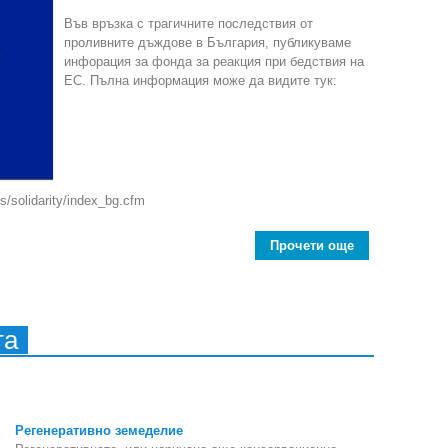
Във връзка с трагичните последствия от
проливните дъждове в България, публикуваме
инфорация за фонда за реакция при бедствия на
ЕС. Пълна информация може да видите тук:
ds/solidarity/index_bg.cfm
Прочети още
about Фонд „
та
Регенеративно земеделие