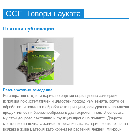
б
ОСП: Говори науката
вк
Б
Платени публикации
пр
Съе
Регенеративно земеделие
Регенеративното, или наричано още консервационно земеделие,
използва по-систематичен и цялостен подход към земята, която се
обработва, и прилага в обработката принципи, осигуряващи повишена
продуктивност и биоразнообразие в дългосрочен план. В основата
му стои доброто състояние и функциониране на почвите. Доброто
състояние на почвата зависи от органичната материя, която включва
всякаква жива материя като корени на растения, червеи, микроби.