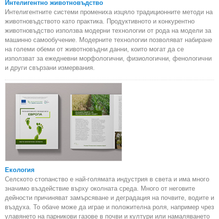
Интелигентно животновъдство
Интелигентните системи промениха изцяло традиционните методи на
животновъдството като практика. Продуктивното и конкурентно
животновъдство използва модерни технологии от рода на модели за
машинно самообучение. Модерните технологии позволяват набиране
на големи обеми от животновъдни данни, които могат да се
използват за ежедневни морфологични, физиологични, фенологични
и други свързани измервания.
Екология
Селското стопанство е най-голямата индустрия в света и има много
значимо въздействие върху околната среда. Много от неговите
дейности причиняват замърсяване и деградация на почвите, водите и
въздуха. То обаче може да играе и положителна роля, например чрез
улавянето на парникови газове в почви и култури или намаляването