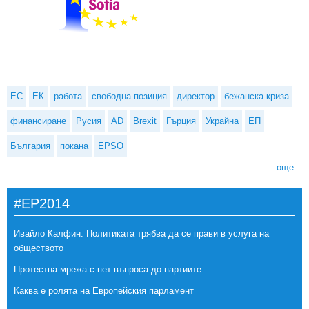
ЕС
ЕК
работа
свободна позиция
директор
бежанска криза
финансиране
Русия
AD
Brexit
Гърция
Украйна
ЕП
България
покана
EPSO
още...
#EP2014
Ивайло Калфин: Политиката трябва да се прави в услуга на
обществото
Протестна мрежа с пет въпроса до партиите
Каква е ролята на Европейския парламент