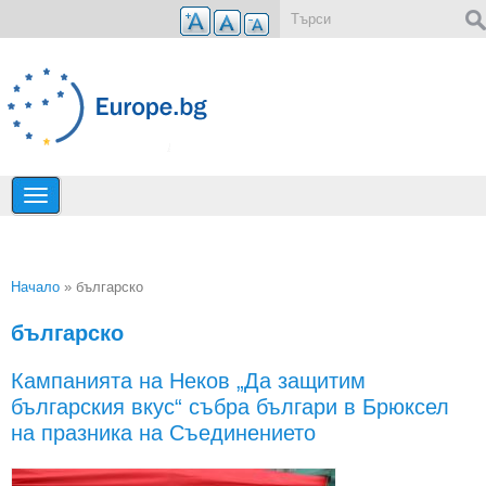
Премини към основното съдържание
Форма за търсене
Начало
» българско
Вие сте тук
българско
Кампанията на Неков „Да защитим
българския вкус“ събра българи в Брюксел
на празника на Съединението