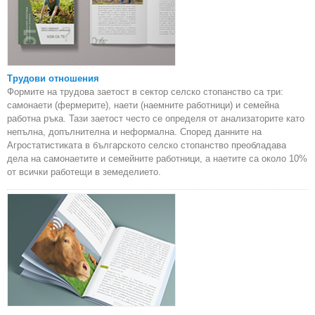
Трудови отношения
Формите на трудова заетост в сектор селско стопанство са три:
самонаети (фермерите), наети (наемните работници) и семейна
работна ръка. Тази заетост често се определя от анализаторите като
непълна, допълнителна и неформална. Според данните на
Агростатистиката в българското селско стопанство преобладава
дела на самонаетите и семейните работници, а наетите са около 10%
от всички работещи в земеделието.